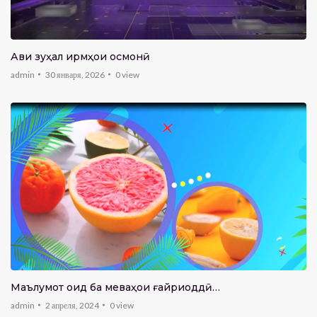
Авҷи зуҳал ҷирмҳои осмонӣ
admin
30 января, 2026
0
view
Маълумот оид ба меваҳои ғайриоддӣ…
admin
2 апреля, 2024
0
view