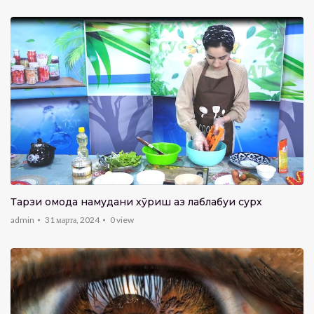
Тарзи омода намудани хӯриш аз лаблабуи сурх
admin
31 марта, 2024
0
view