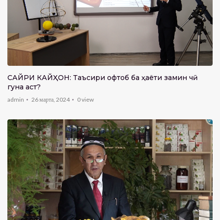
САЙРИ КАЙҲОН: Таъсири офтоб ба ҳаёти замин чӣ
гуна аст?
admin
26 марта, 2024
0
view