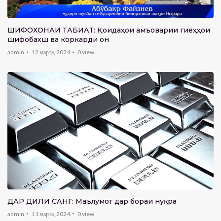
ШИФОХОНАИ ТАБИАТ: Қоидаҳои ҷамъоварии гиёҳҳои
шифобахш ва коркарди он
admin
12 марта, 2024
0
view
ДАР ДИЛИ САНГ: Маълумот дар бораи нуқра
admin
11 марта, 2024
0
view