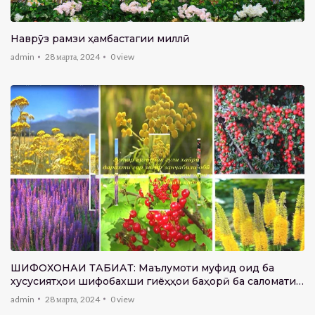
Наврӯз рамзи ҳамбастагии миллӣ
admin
28 марта, 2024
0
view
ШИФОХОНАИ ТАБИАТ: Маълумоти муфид оид ба
хусусиятҳои шифобахши гиёҳҳои баҳорӣ ба саломатии
инсон
admin
28 марта, 2024
0
view