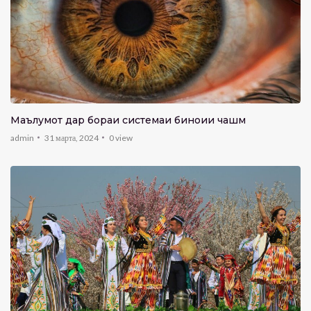
Маълумот дар бораи системаи биноии чашм
admin
31 марта, 2024
0
view