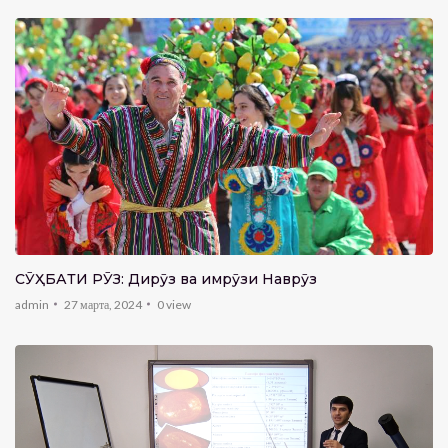
CӮҲБАТИ РӮЗ: Дирӯз ва имрӯзи Наврӯз
admin
27 марта, 2024
0
view