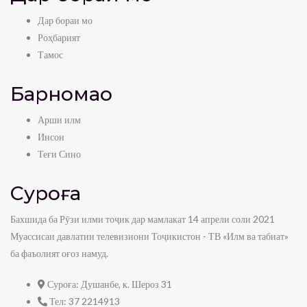
Дар бораи мо
Роҳбарият
Тамос
Барномаҳо
Арши илм
Инсон
Теғи Сино
Суроға
Бахшида ба Рӯзи илми тоҷик дар мамлакат 14 апрели соли 2021
Муассисаи давлатии телевизиони Тоҷикистон - ТВ «Илм ва табиат»
ба фаъолият оғоз намуд.
Суроға:
Душанбе, к. Шероз 31
Тел:
37 2214913