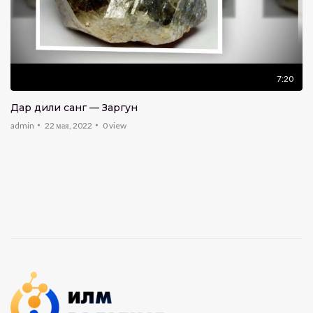
7:20
Дар дили санг — Заргун
admin
22 мая, 2022
0
view