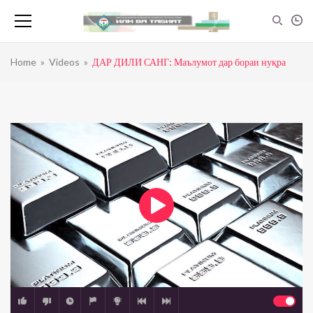
Home
»
Videos
»
ДАР ДИЛИ САНГ: Маълумот дар бораи нуқра