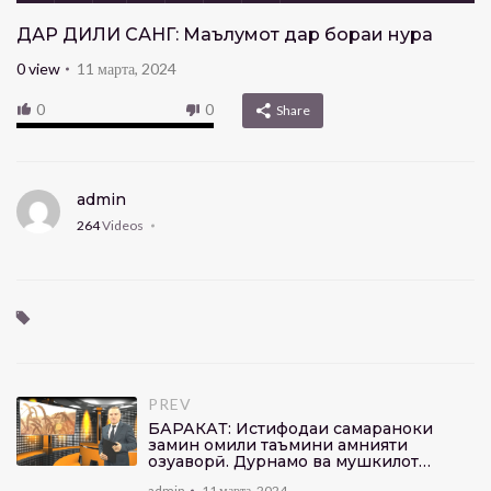
ДАР ДИЛИ САНГ: Маълумот дар бораи нуқра
0
view
11 марта, 2024
0
0
Share
admin
264
Videos
PREV
БАРАКАТ: Истифодаи самараноки
замин омили таъмини амнияти
озуқаворӣ. Дурнамо ва мушкилот…
admin
11 марта, 2024