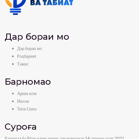
Дар бораи мо
Дар бораи мо
Роҳбарият
Тамос
Барномаҳо
Арши илм
Инсон
Теғи Сино
Суроға
Бахшида ба Рӯзи илми тоҷик дар мамлакат 14 апрели соли 2021