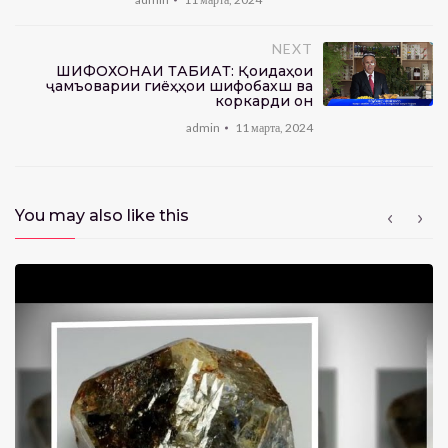
NEXT
ШИФОХОНАИ ТАБИАТ: Қоидаҳои
ҷамъоварии гиёҳҳои шифобахш ва
коркарди он
admin
11 марта, 2024
You may also like this