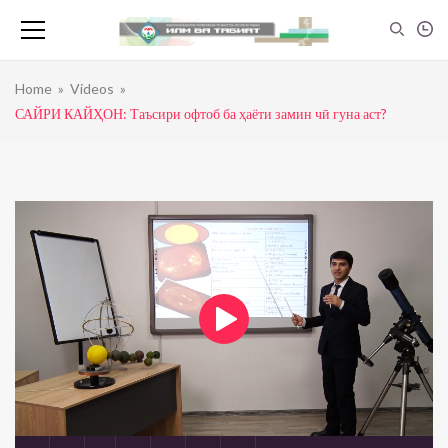
Home
»
Videos
»
САЙРИ КАЙҲОН: Таъсири офтоб ба ҳаёти замин чӣ гуна аст?