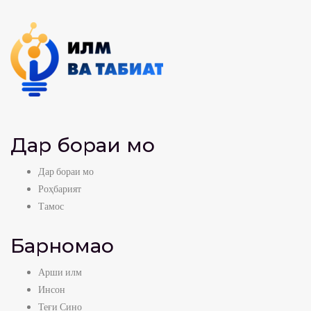
Дар бораи мо
Дар бораи мо
Роҳбарият
Тамос
Барномаҳо
Арши илм
Инсон
Теғи Сино