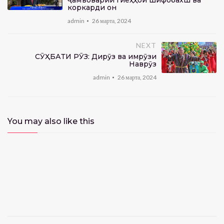
ҷамъоварии гиёҳҳои шифобахш ва
коркарди он
admin
26 марта, 2024
NEXT
CӮҲБАТИ РӮЗ: Дирӯз ва имрӯзи
Наврӯз
admin
26 марта, 2024
You may also like this