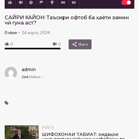
САЙРИ КАЙҲОН: Таъсири офтоб ба ҳаёти замин
чӣ гуна аст?
0
view
26 марта, 2024
0
0
Share
admin
264
Videos
PREV
ШИФОХОНАИ ТАБИАТ: Қоидаҳои