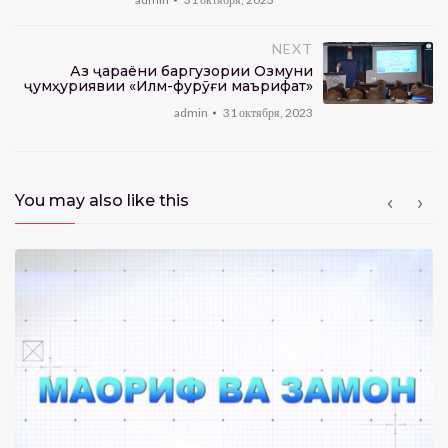
NEXT
Аз ҷараёни баргузории Озмуни
ҷумҳуриявии «Илм-фурӯғи маърифат»
admin
31 октября, 2023
You may also like this