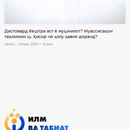
Дастовард бештра аст ё мушкилот? Муассисаҳои
таълимии ш. Ҳисор чӣ ҳолу ҳавое доранд?
admin
24 мая, 2023
0
view