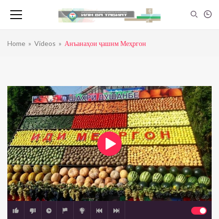
Home
»
Videos
»
Анъанаҳои ҷашнм Меҳргон