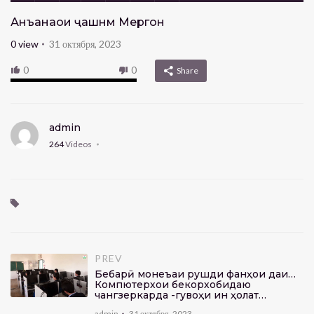
Анъанаҳои ҷашнм Меҳргон
0
view
31 октября, 2023
0
0
Share
admin
264
Videos
PREV
Бебарқӣ монеъаи рушди фанҳои дақиқ…
Компютерхои бекорхобидаю
чангзеркарда -гувоҳи ин ҳолат…
admin
31 октября, 2023