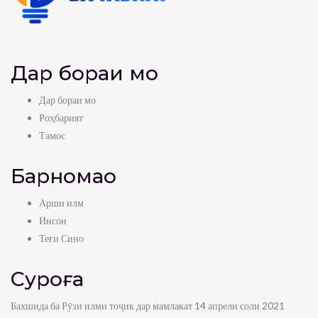
Дар бораи мо
Дар бораи мо
Роҳбарият
Тамос
Барномаҳо
Арши илм
Инсон
Теғи Сино
Суроға
Бахшида ба Рӯзи илми тоҷик дар мамлакат 14 апрели соли 2021