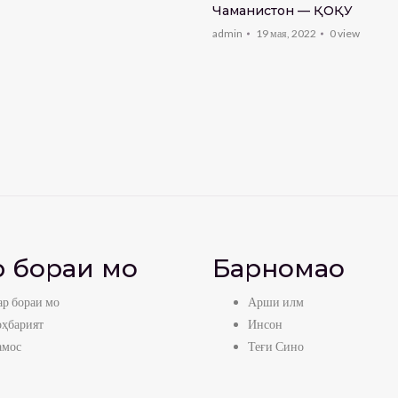
Чаманистон — ҚОҚУ
admin
19 мая, 2022
0
view
 бораи мо
Барномаҳо
р бораи мо
Арши илм
оҳбарият
Инсон
амос
Теғи Сино