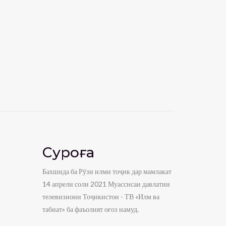
Суроға
Бахшида ба Рӯзи илми тоҷик дар мамлакат
14 апрели соли 2021 Муассисаи давлатии
телевизиони Тоҷикистон - ТВ «Илм ва
табиат» ба фаъолият оғоз намуд.