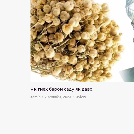
Як гиёҳ барои саду як даво.
admin
6 сентября, 2023
0
view