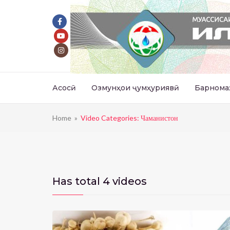
Асосӣ
Озмунҳои ҷумҳуриявӣ
Барнома
Home
»
Video Categories: Чаманистон
Has total
4 videos