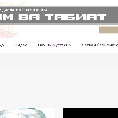
ҳо
Видео
Пахши мустақим
Сеткаи барномаҳ