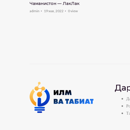
Чаманистон — ЛакЛак
admin
19 мая, 2022
0
view
Дар
Да
Р
Т