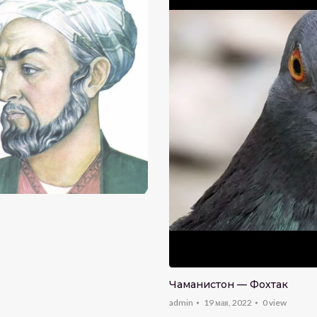
Чаманистон — Фохтак
admin
19 мая, 2022
0
view