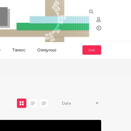
о
Тамос
Озмунҳо
Live
Date