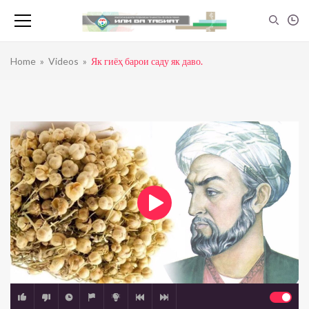
Home
»
Videos
»
Як гиёҳ барои саду як даво.