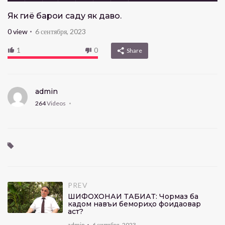
Як гиёҳ барои саду як даво.
0
view
6 сентября, 2023
1
0
Share
admin
264
Videos
PREV
ШИФОХОНАИ ТАБИАТ: Чормағз ба
кадом навъи бемориҳо фоидаовар
аст?
admin
6 сентября, 2023