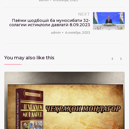
NEXT
Паёми шодбошӣ ба муносибати 32-
солагии истиқлоли давлатӣ 8.09.2023
admin
6 сентября, 2023
You may also like this