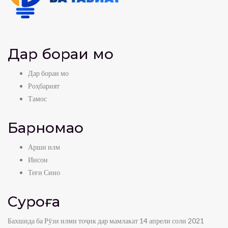
Дар бораи мо
Дар бораи мо
Роҳбарият
Тамос
Барномаҳо
Арши илм
Инсон
Теғи Сино
Суроға
Бахшида ба Рӯзи илми тоҷик дар мамлакат 14 апрели соли 2021