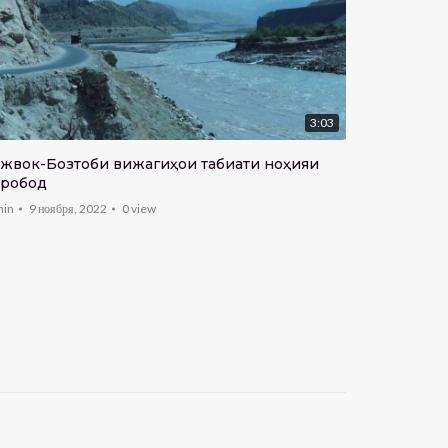
3:03
к-Бозтоби вижагиҳои табиати ноҳияи
Омӯзиши з
робод
admin
14 ию
min
9 ноября, 2022
0
view