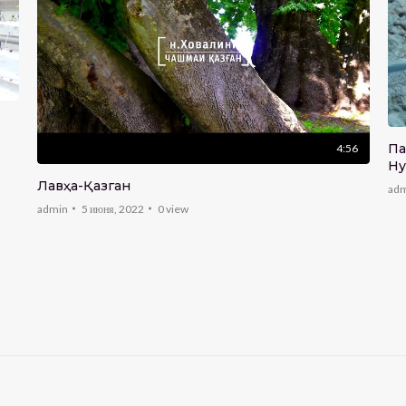
Пажво
4:56
Ну
Лавҳа-Қазган
ad
admin
5 июня, 2022
0
view