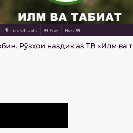
Turn Off Light
Prev
Next
бин. Рӯзҳои наздик аз ТВ «Илм ва 