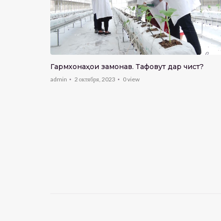
Гармхонаҳои замонавӣ. Тафовут дар чист?
 ҳисорӣ аз
admin
2 октября, 2023
0
view