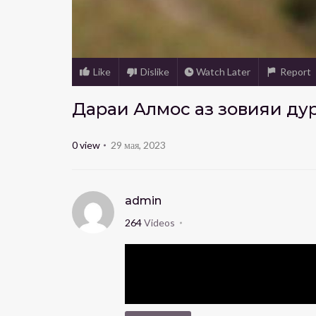
Like
Dislike
Watch Later
Report
Дараи Алмосӣ аз зовияи дур
0
view
29 мая, 2023
admin
264
Videos