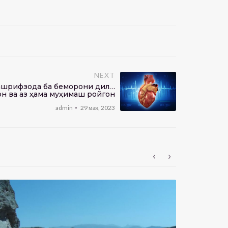
NEXT
Ташрифзода ба беморони дил…
он ва аз ҳама муҳимаш ройгон
admin
29 мая, 2023