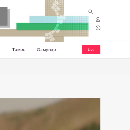
о
Тамос
Озмунҳо
Live