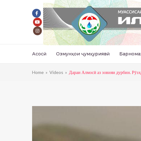
Асосӣ
Озмунҳои ҷумҳуриявӣ
Барнома
Home
»
Videos
»
Дараи Алмосӣ аз зовияи дурбин. Рӯзҳ