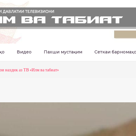
ҳо
Видео
Пахши мустақим
Сеткаи барномаҳ
ои наздик аз ТВ «Илм ва табиат»