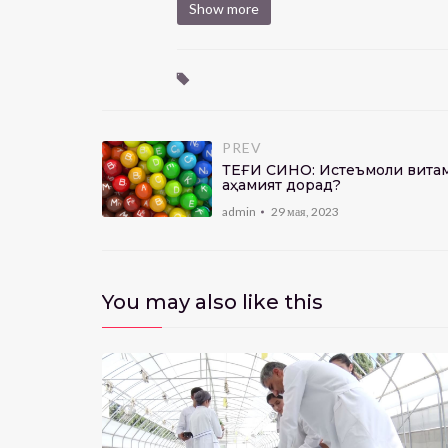
Show more
PREV
ТЕҒИ СИНО: Истеъмоли витами
аҳамият дорад?
admin
29 мая, 2023
You may also like this