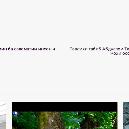
н ба саломатии инсон чӣ
Тавсияи табиб Абдуллои 
Роҳи ос