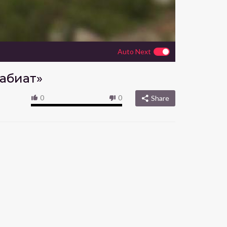
Auto Next
табиат»
0
0
Share