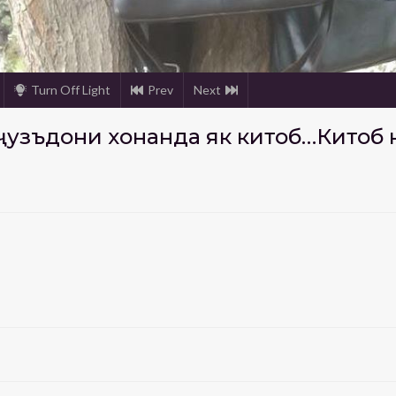
Turn Off Light
Prev
Next
и ҷузъдони хонанда як китоб…Китоб