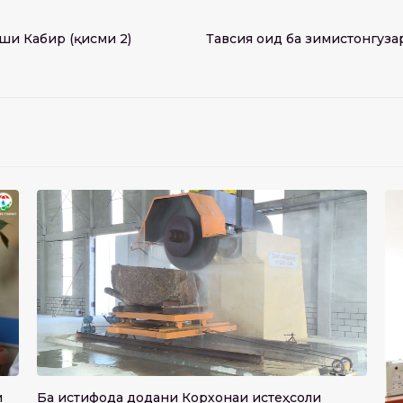
и Кабир (қисми 2)
Тавсия оид ба зимистонгузар
и
Ба истифода додани Корхонаи истеҳсоли