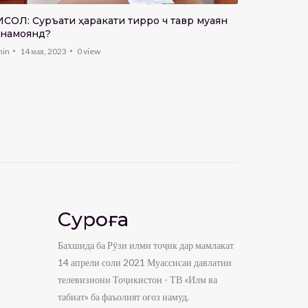
таъмини а
СОЛ: Суръати ҳаракати тирро чӣ тавр муаян
мушкилот
admin
6 мар
намоянд?
min
14 мая, 2023
0
view
Суроға
Бахшида ба Рӯзи илми тоҷик дар мамлакат
14 апрели соли 2021 Муассисаи давлатии
телевизиони Тоҷикистон - ТВ «Илм ва
табиат» ба фаъолият оғоз намуд.