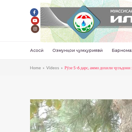
Асосӣ
Озмунҳои ҷумҳуриявӣ
Барнома
Home
»
Videos
»
Рӯзе 5-6 дарс, аммо дохили ҷузъдони