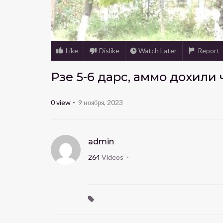
Like
Dislike
Watch Later
Report
Рӯзе 5-6 дарс, аммо дохил
0
view
9 ноября, 2023
admin
264
Videos