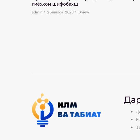
ан тоҷик,
гиёҳҳои шифобахш
admin
28 ноября, 2023
0
view
Дар
Да
Р
Т