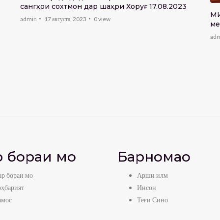
сангҳои сохтмонӣ дар шаҳри Хоруғ 17.08.2023
МИ
admin
17 августа, 2023
0
view
ме
ad
 бораи мо
Барномаҳо
р бораи мо
Арши илм
оҳбарият
Инсон
амос
Теғи Сино