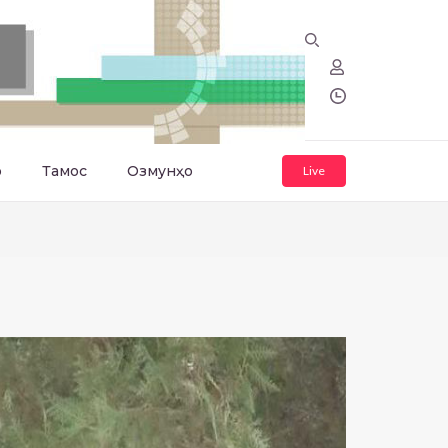
о
Тамос
Озмунҳо
Live