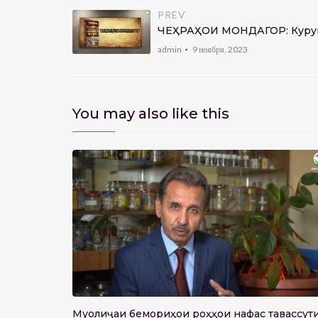
PREV
ЧЕҲРАҲОИ МОНДАГОР: Куруш
admin
9 ноября, 2023
You may also like this
Муолиҷаи бемориҳои роҳҳои нафас тавассут