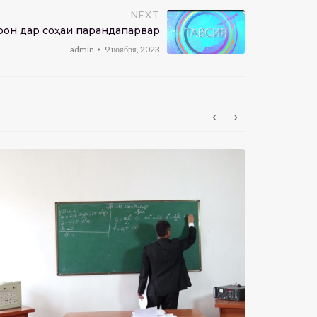
NEXT
онӣ дар соҳаи парандапарварӣ
admin
9 ноября, 2023
БАРАКАТ: 