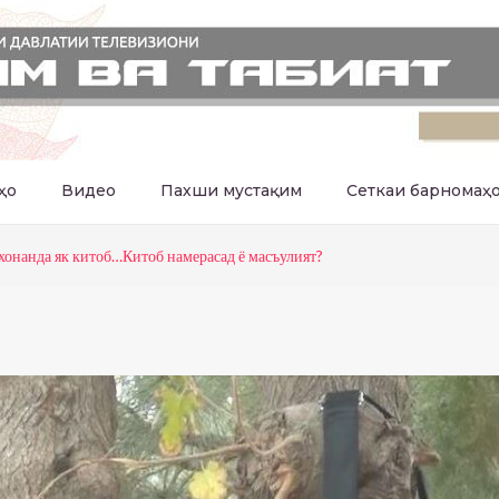
ҳо
Видео
Пахши мустақим
Сеткаи барномаҳ
 хонанда як китоб…Китоб намерасад ё масъулият?