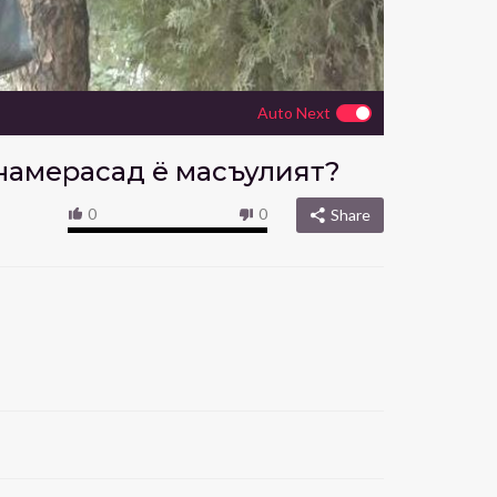
Auto Next
 намерасад ё масъулият?
0
0
Share