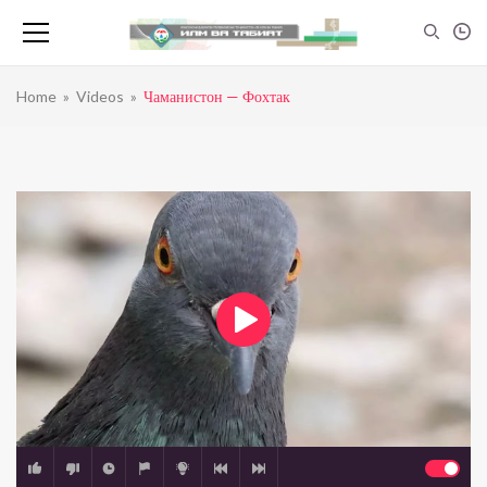
Home
»
Videos
»
Чаманистон — Фохтак