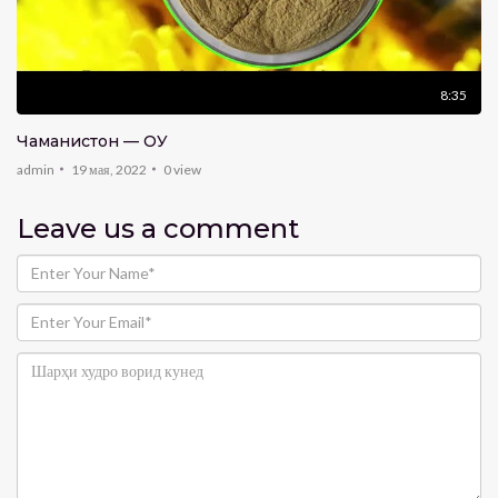
8:35
Чаманистон — ҚОҚУ
admin
19 мая, 2022
0
view
Leave us
a comment