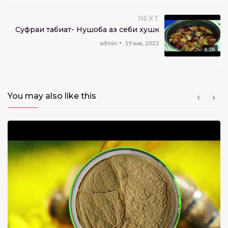
NEXT
Суфраи табиат- Нушоба аз себи хушк
admin
19 мая, 2022
8:28
You may also like this