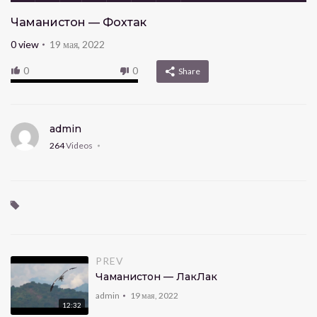
Чаманистон — Фохтак
0
view
19 мая, 2022
0
0
Share
admin
264
Videos
PREV
Чаманистон — ЛакЛак
admin
19 мая, 2022
12:32