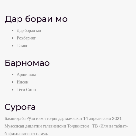
Дар бораи мо
Дар бораи мо
Роҳбарият
Тамос
Барномаҳо
Арши илм
Инсон
Теғи Сино
Суроға
Бахшида ба Рӯзи илми тоҷик дар мамлакат 14 апрели соли 2021
Муассисаи давлатии телевизиони Тоҷикистон - ТВ «Илм ва табиат»
ба фаъолият оғоз намуд.