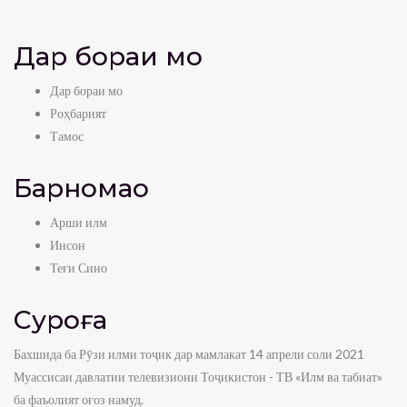
Дар бораи мо
Дар бораи мо
Роҳбарият
Тамос
Барномаҳо
Арши илм
Инсон
Теғи Сино
Суроға
Бахшида ба Рӯзи илми тоҷик дар мамлакат 14 апрели соли 2021
Муассисаи давлатии телевизиони Тоҷикистон - ТВ «Илм ва табиат»
ба фаъолият оғоз намуд.