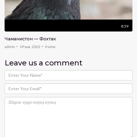
8:59
Чаманистон — Фохтак
admin
19 мая, 2022
0
view
Leave us
a comment