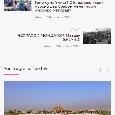
Зеҳни сунъӣ чист? Оё технологияҳои
муосир дар бозори меҳнат ҷойи
инсонро мегирад?
admin
24 сентября, 2023
NEXT
ЧЕҲРАҲОИ МОНДАГОР: Маздак
(қисми 3)
admin
24 сентября, 2023
You may also like this