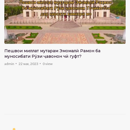
Пешвои миллат муҳтарам Эмомалӣ Раҳмон ба
муносибати Рӯзи ҷавонон чӣ гуфт?
admin
22 мая, 2023
0
view