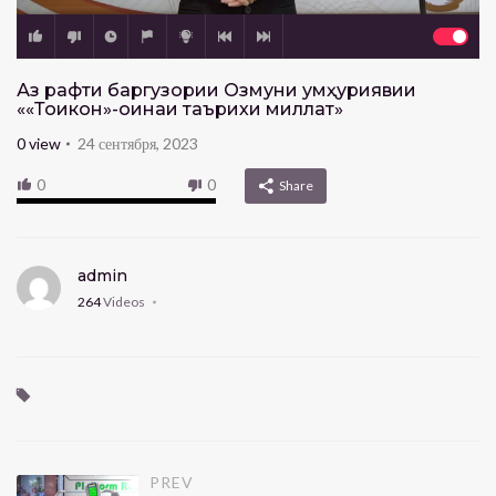
Аз рафти баргузории Озмуни ҷумҳуриявии
««Тоҷикон»-оинаи таърихи миллат»
0
view
24 сентября, 2023
0
0
Share
admin
264
Videos
PREV