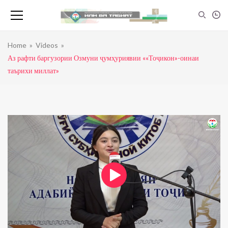
Home
»
Videos
»
Аз рафти баргузории Озмуни ҷумҳуриявии ««Тоҷикон»-оинаи
таърихи миллат»