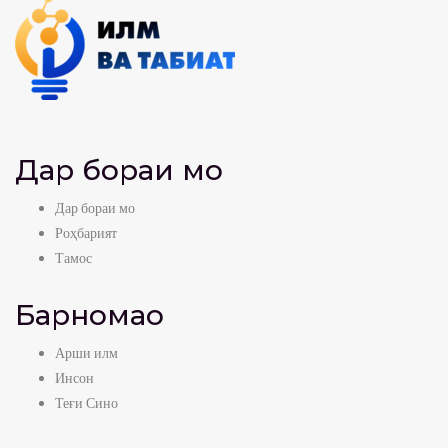
Дар бораи мо
Дар бораи мо
Роҳбарият
Тамос
Барномаҳо
Арши илм
Инсон
Теғи Сино