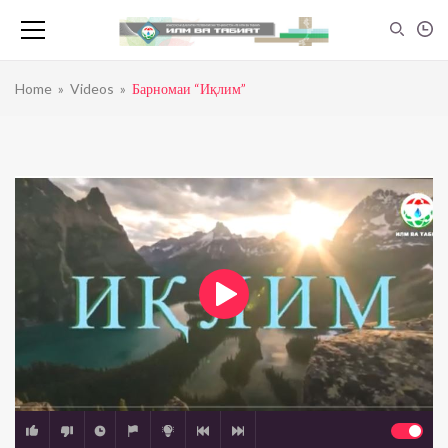
Home
»
Videos
»
Барномаи “Иқлим”