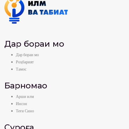
Дар бораи мо
Дар бораи мо
Роҳбарият
Тамос
Барномаҳо
Арши илм
Инсон
Теғи Сино
Суроға