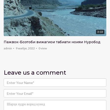
3:03
Пажвок-Бозтоби вижагиҳои табиати ноҳияи Нуробод
admin
9 ноября, 2022
0
view
Leave us
a comment