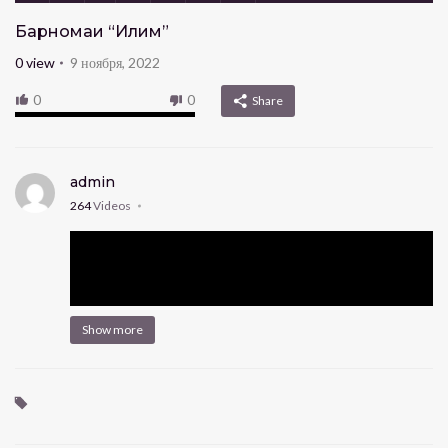
Барномаи “Иқлим”
0
view
9 ноября, 2022
0
0
Share
admin
264
Videos
Show more