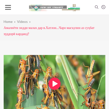
Home
»
Videos
»
Амалиёти зидди малах дар в.Хатлон…Чаро масъулин аз суҳбат
худдорӣ карданд?