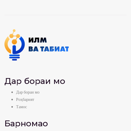
Дар бораи мо
Дар бораи мо
Роҳбарият
Тамос
Барномаҳо