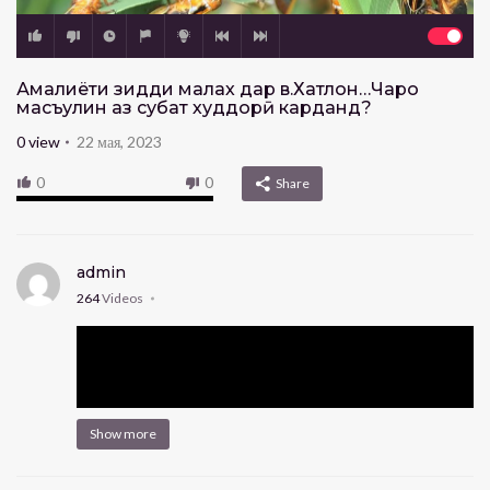
Амалиёти зидди малах дар в.Хатлон…Чаро
масъулин аз суҳбат худдорӣ карданд?
0
view
22 мая, 2023
0
0
Share
admin
264
Videos
Show more