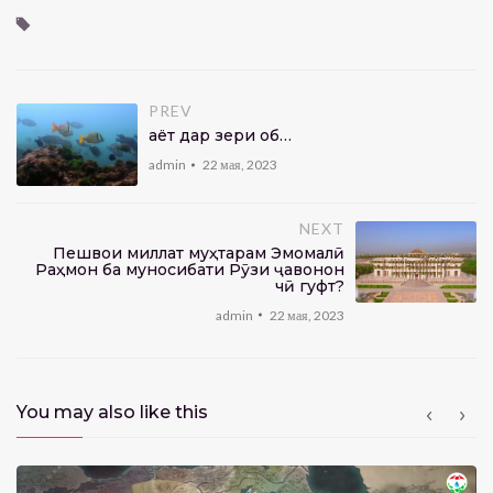
PREV
Ҳаёт дар зери об…
admin
22 мая, 2023
NEXT
Пешвои миллат муҳтарам Эмомалӣ
Раҳмон ба муносибати Рӯзи ҷавонон
чӣ гуфт?
admin
22 мая, 2023
You may also like this