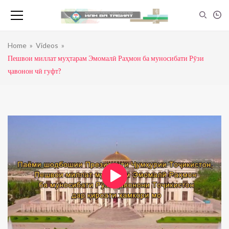
Home
»
Videos
»
Пешвои миллат муҳтарам Эмомалӣ Раҳмон ба муносибати Рӯзи
ҷавонон чӣ гуфт?