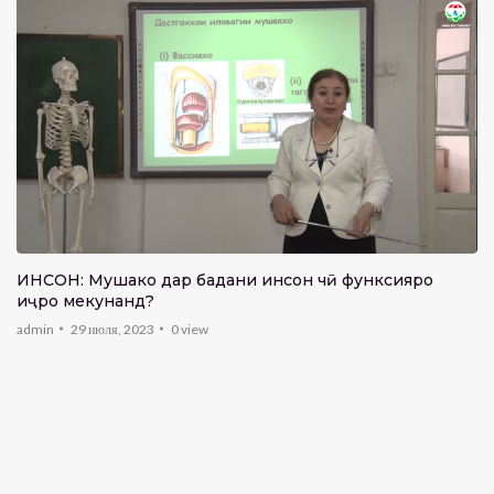
ИНСОН: Мушакҳо дар бадани инсон чӣ функсияро
иҷро мекунанд?
admin
29 июля, 2023
0
view