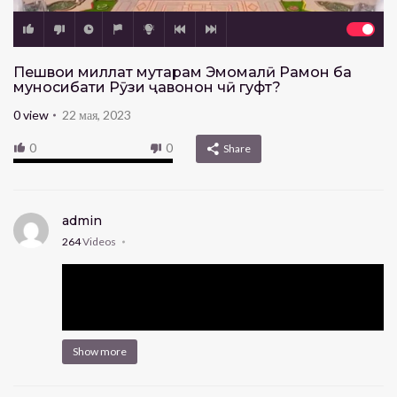
Пешвои миллат муҳтарам Эмомалӣ Раҳмон ба
муносибати Рӯзи ҷавонон чӣ гуфт?
0
view
22 мая, 2023
0
0
Share
admin
264
Videos
Show more