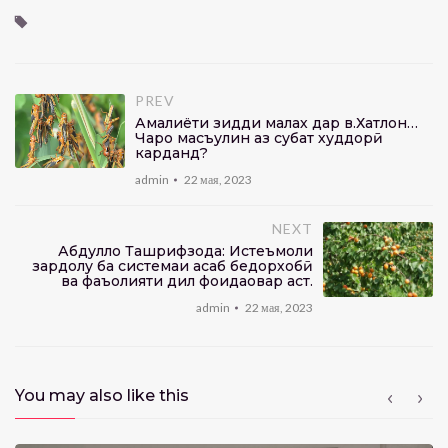
PREV
Амалиёти зидди малах дар в.Хатлон…
Чаро масъулин аз суҳбат худдорӣ
карданд?
admin
22 мая, 2023
NEXT
Абдулло Ташрифзода: Истеъмоли
зардолу ба системаи асаб бедорхобӣ
ва фаъолияти дил фоидаовар аст.
admin
22 мая, 2023
You may also like this