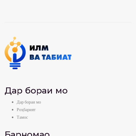
Дар бораи мо
Дар бораи мо
Роҳбарият
Тамос
Барномаҳо