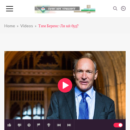
Home
»
Videos
»
Тим Беренс-Ли кӣ буд?