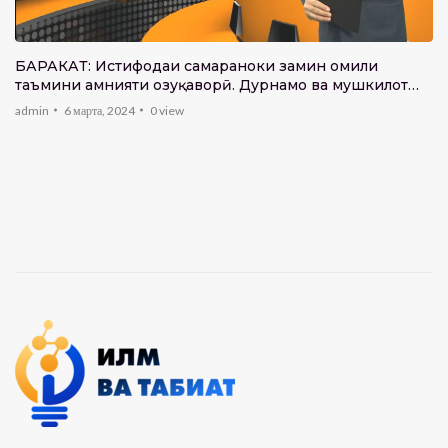
БАРАКАТ: Истифодаи самараноки замин омили
таъмини амнияти озуқаворӣ. Дурнамо ва мушкилот…
admin
6 марта, 2024
0
view