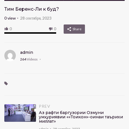
Тим Беренс-Ли кӣ буд?
0
view
28 сентября, 2023
0
0
Share
admin
264
Videos
PREV
Аз рафти баргузории Озмуни
ҷумҳуриявии ««Тоҷикон»-оинаи таърихи
миллат»
admin
28 сентября, 2023