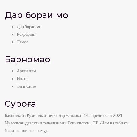
Дар бораи мо
Дар бораи мо
Роҳбарият
Тамос
Барномаҳо
Арши илм
Инсон
Теғи Сино
Суроға
Бахшида ба Рӯзи илми тоҷик дар мамлакат 14 апрели соли 2021
Муассисаи давлатии телевизиони Тоҷикистон - ТВ «Илм ва табиат»
ба фаъолият оғоз намуд.