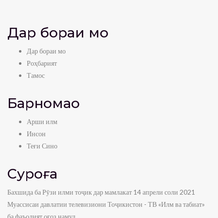
Дар бораи мо
Дар бораи мо
Роҳбарият
Тамос
Барномаҳо
Арши илм
Инсон
Теғи Сино
Суроға
Бахшида ба Рӯзи илми тоҷик дар мамлакат 14 апрели соли 2021
Муассисаи давлатии телевизиони Тоҷикистон - ТВ «Илм ва табиат»
ба фаъолият оғоз намуд.