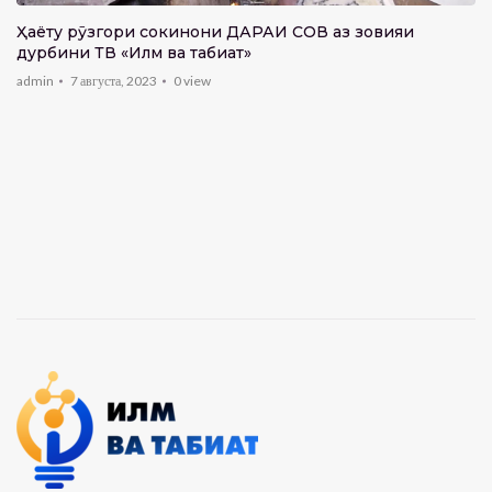
Ҳаёту рӯзгори сокинони ДАРАИ СОВ аз зовияи
дурбини ТВ «Илм ва табиат»
admin
7 августа, 2023
0
view