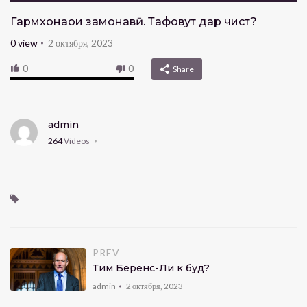
Гармхонаҳои замонавӣ. Тафовут дар чист?
0
view
2 октября, 2023
0
0
Share
admin
264
Videos
PREV
Тим Беренс-Ли кӣ буд?
admin
2 октября, 2023