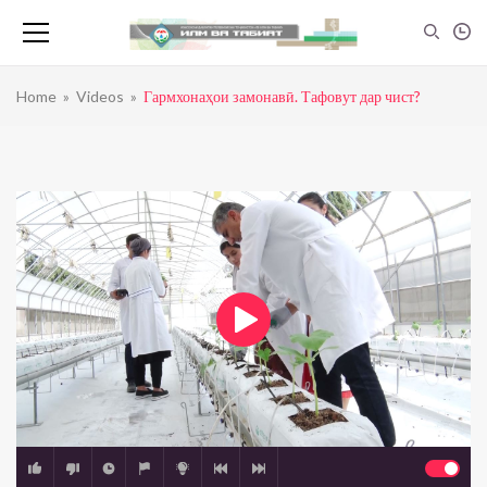
Home
»
Videos
»
Гармхонаҳои замонавӣ. Тафовут дар чист?