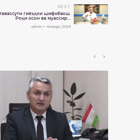
NEXT
тавассути гиёҳҳои шифобахш.
Роҳи осон ва муассир…
admin
4 января, 2024