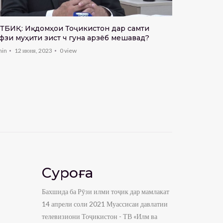
Дастовард
ТБИҚ: Иқдомҳои Тоҷикистон дар самти
дар соҳаи 
фзи муҳити зист чӣ гуна арзёбӣ мешавад?
admin
2 мая
min
12 июня, 2023
0
view
Суроға
Бахшида ба Рӯзи илми тоҷик дар мамлакат
14 апрели соли 2021 Муассисаи давлатии
телевизиони Тоҷикистон - ТВ «Илм ва