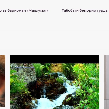
р аз барномаи «Маълумот»
Табобати бемории гурда 