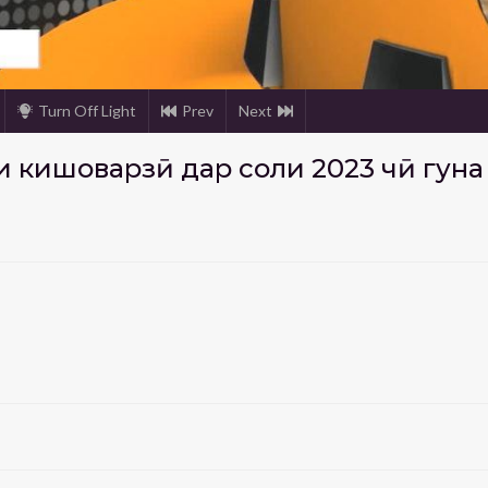
Turn Off Light
Prev
Next
и кишоварзӣ дар соли 2023 чӣ гун