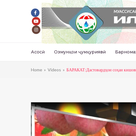
Асосӣ
Озмунҳои ҷумҳуриявӣ
Барнома
Home
»
Videos
»
БАРАКАТ:Дастовардҳои соҳаи кишовар