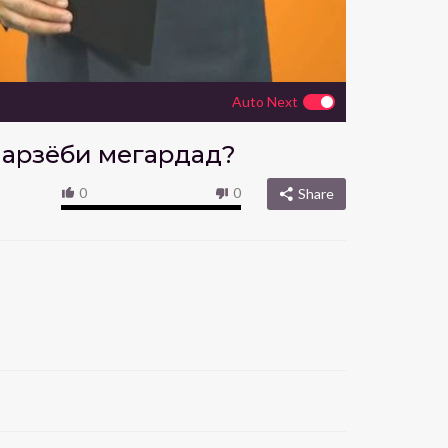
Auto Next
а арзёби мегардад?
0
0
Share