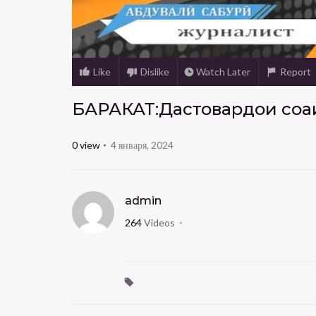
Like
Dislike
Watch Later
Report
БАРАКАТ:Дастовардҳои соҳа
0
view
4 января, 2024
admin
264
Videos