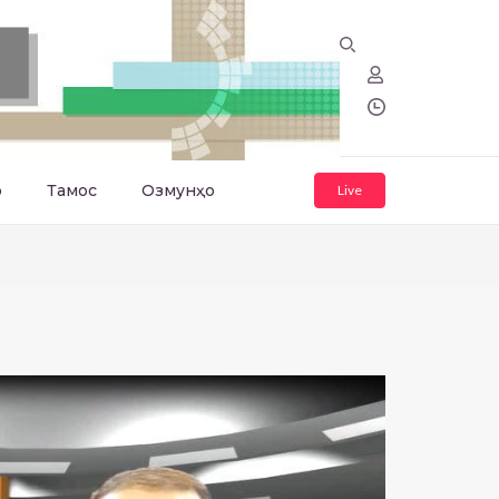
о
Тамос
Озмунҳо
Live