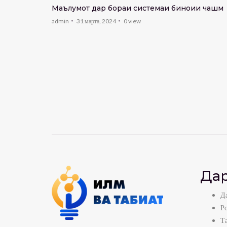
Маълумот дар бораи системаи биноии чашм
admin
31 марта, 2024
0
view
р (қисми
Дар
Да
Р
Т