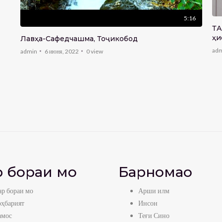
5:16
ТА
ҳи
Лавҳа-Сафедчашма, Тоҷикобод
ad
admin
6 июня, 2022
0
view
 бораи мо
Барномаҳо
р бораи мо
Арши илм
оҳбарият
Инсон
амос
Теғи Сино