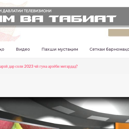
ҳо
Видео
Пахши мустақим
Сеткаи барномаҳ
зӣ дар соли 2023 чӣ гуна арзёби мегардад?