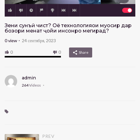
Зеҳни сунъӣ чист? Оё технологияҳои муосир дар
бозори меҳнат ҷойи инсонро мегирад?
0
view
24 сентября, 2023
0
0
Share
admin
264
Videos
PREV