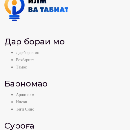
Дар бораи мо
Дар бораи мо
Роҳбарият
Тамос
Барномаҳо
Арши илм
Инсон
Теғи Сино
Суроға