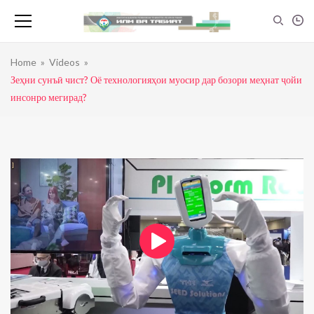
Home
»
Videos
»
Зеҳни сунъӣ чист? Оё технологияҳои муосир дар бозори меҳнат ҷойи
инсонро мегирад?