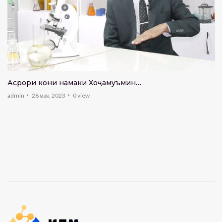
Асрори кони намаки Хоҷамуъмин…
admin
28 мая, 2023
0
view