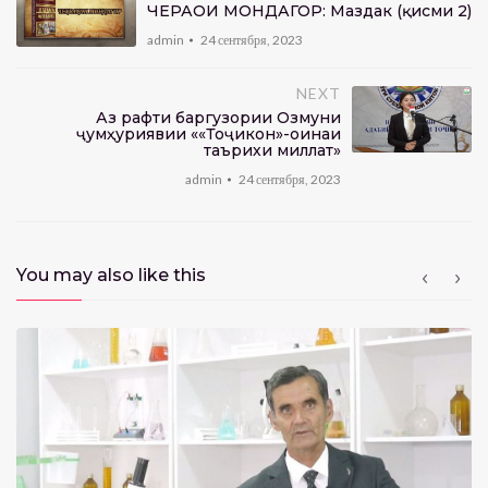
ЧЕҲРАҲОИ МОНДАГОР: Маздак (қисми 2)
admin
24 сентября, 2023
NEXT
Аз рафти баргузории Озмуни
ҷумҳуриявии ««Тоҷикон»-оинаи
таърихи миллат»
admin
24 сентября, 2023
You may also like this