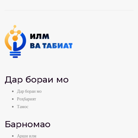
Дар бораи мо
Дар бораи мо
Роҳбарият
Тамос
Барномаҳо
Арши илм