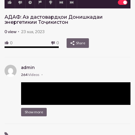
ҲАДАФ: Аз дастовардҳои Донишкадаи
энергетикии Тоҷикистон
0
view
23 мая, 2023
0
0
Share
admin
264
Videos
Show more