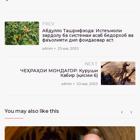
PREV
Абдулло Ташрифзода: Истеъмоли
зардолу ба системаи асаб бедорхобӣ ва
фаъолияти дил фоидаовар аст.
admin
23 мая, 2023
NEXT
ЧЕҲРАҲОИ МОНДАГОР: Куруши
Кабир (қисми 6)
admin
23 мая, 2023
You may also like this