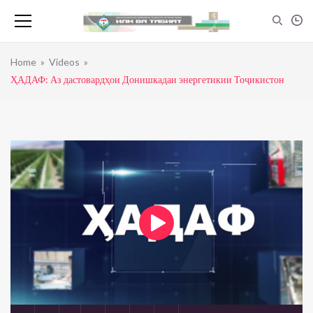
Home
»
Videos
»
ҲАДАФ: Аз дастовардҳои Донишкадаи энергетикии Тоҷикистон