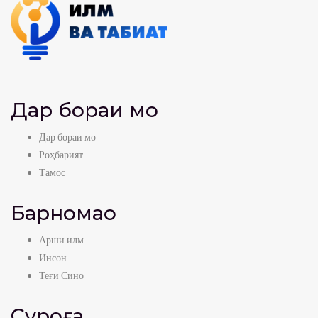
Дар бораи мо
Дар бораи мо
Роҳбарият
Тамос
Барномаҳо
Арши илм
Инсон
Теғи Сино
Суроға