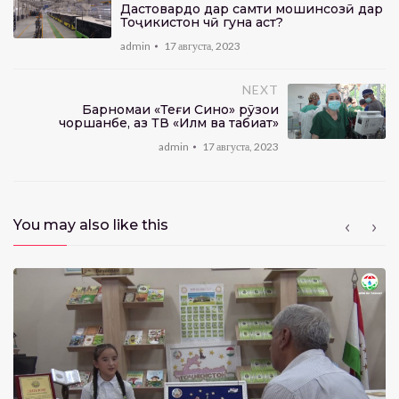
Дастовардҳо дар самти мошинсозӣ дар
Тоҷикистон чӣ гуна аст?
admin
17 августа, 2023
NEXT
Барномаи «Теғи Сино» рӯзҳои
чоршанбе, аз ТВ «Илм ва табиат»
admin
17 августа, 2023
You may also like this