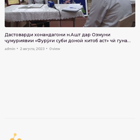
Дастоварди хонандагони н.Ашт дар Озмуни
ҷумҳуриявии «Фурӯғи субҳи доноӣ китоб аст» чӣ гуна
аст?
admin
2 августа, 2023
0
view