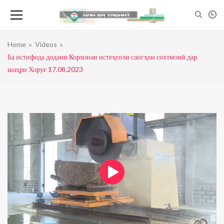
Home
»
Videos
»
Ба истифода додани Корхонаи истеҳсоли сангҳои сохтмонӣ дар
шаҳри Хоруғ 17.08.2023