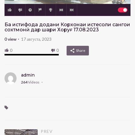
Ба истифода додани Корхонаи истеҳсоли сангҳои
сохтмонӣ дар шаҳри Хоруғ 17.08.2023
0
view
17 августа, 2023
0
0
Share
admin
264
Videos
PREV