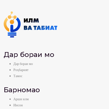
Дар бораи мо
Дар бораи мо
Роҳбарият
Тамос
Барномаҳо
Арши илм
Инсон