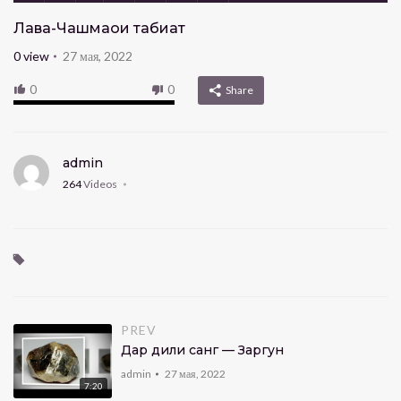
Лавҳа-Чашмаҳои табиат
0
view
27 мая, 2022
0
0
Share
admin
264
Videos
PREV
Дар дили санг — Заргун
admin
27 мая, 2022
7:20