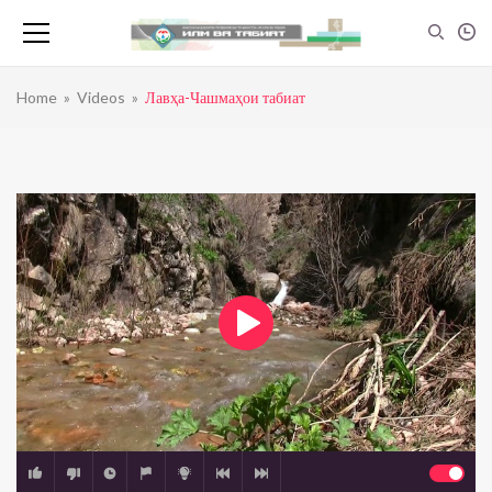
Home
»
Videos
»
Лавҳа-Чашмаҳои табиат