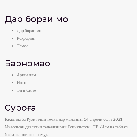
Дар бораи мо
Дар бораи мо
Роҳбарият
Тамос
Барномаҳо
Арши илм
Инсон
Теғи Сино
Суроға
Бахшида ба Рӯзи илми тоҷик дар мамлакат 14 апрели соли 2021
Муассисаи давлатии телевизиони Тоҷикистон - ТВ «Илм ва табиат»
ба фаъолият оғоз намуд.