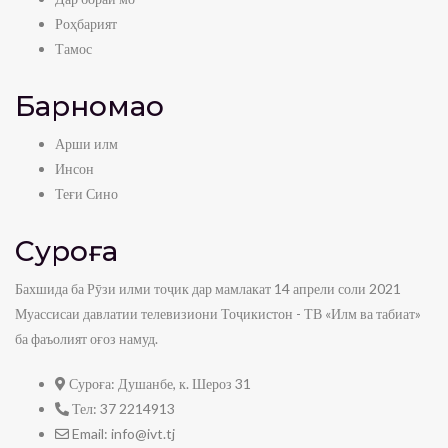
Роҳбарият
Тамос
Барномаҳо
Арши илм
Инсон
Теғи Сино
Суроға
Бахшида ба Рӯзи илми тоҷик дар мамлакат 14 апрели соли 2021
Муассисаи давлатии телевизиони Тоҷикистон - ТВ «Илм ва табиат»
ба фаъолият оғоз намуд.
Суроға:
Душанбе, к. Шероз 31
Тел:
37 2214913
Email:
info@ivt.tj