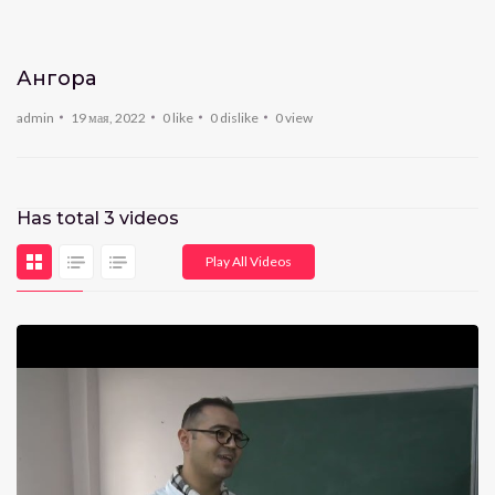
Ангора
admin
19 мая, 2022
0
like
0
dislike
0
view
Has total
3
videos
Play All Videos