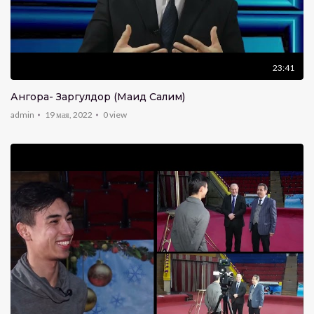
23:41
Ангора- Заргулдор (Маҷид Салим)
admin
19 мая, 2022
0
view