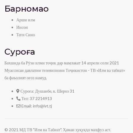
Барномаҳо
Арши илм
Инсон
Теғи Сино
Суроға
Бахшида ба Рӯзи илми тоҷик дар мамлакат 14 апрели соли 2021
Муассисаи давлатии телевизиони Тоҷикистон - ТВ «Илм ва табиат»
ба фаъолият оғоз намуд.
Суроға:
Душанбе, к. Шероз 31
Тел:
37 2214913
Email:
info@ivt.tj
© 2021 МД ТВ "Илм ва Табиат". Ҳамаи ҳуқуқҳо маҳфуз аст.