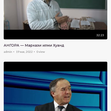
32:23
АНГОРА — Маркази илми Хуҷанд
admin
19 мая, 2022
0
view