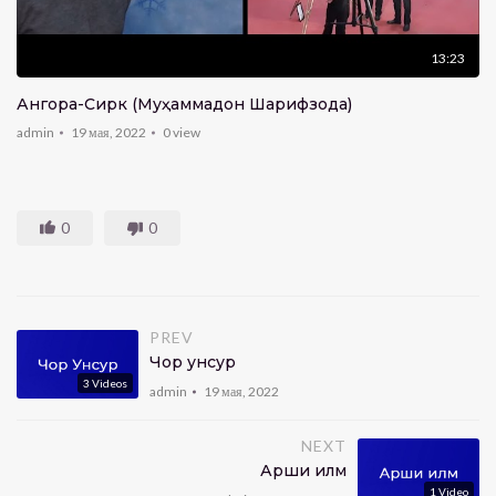
13:23
Ангора-Сирк (Муҳаммадҷон Шарифзода)
admin
19 мая, 2022
0
view
0
0
PREV
Чор унсур
3
Videos
admin
19 мая, 2022
NEXT
Арши илм
1
Video