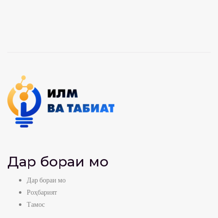
Дар бораи мо
Дар бораи мо
Роҳбарият
Тамос