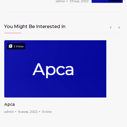
admin
19 мая, 2022
You Might Be Interested In
1
Video
Арса
admin
8 июня, 2022
0
view