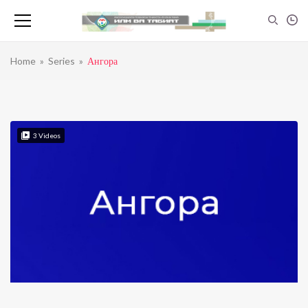
Home
»
Series
»
Ангора
3
Videos