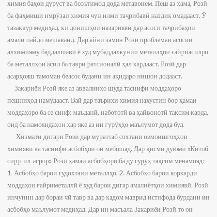
химия баҳои дуруст ва боэътимод дода метавонем. Пеш аз ҳама, Розӣ
ба фаҳмиши имрӯзаи химия чун илми таҷрибавӣ наздик омадааст. Ӯ
тазаккур медиҳад, ки донишҳои назариявӣ дар асоси таҷрибаҳои
амалӣ пайдо мешаванд. Дар айни замон Розӣ проблемаи асосии
алхимияму баддалшавӣ ё худ мубаддалкунии металлҳои ғайриасилро
ба металлҳои асил ба таври ратсионалӣ ҳал кардааст. Розӣ дар
асарҳояш тамоман беасос будани ин ақидаро нишон додааст.
Закариёи Розӣ яке аз аввалинҳо шуда таснифи моддаҳоро
пешниҳод намудааст. Вай дар таърихи химия нахустин бор ҳамаи
моддаҳоро ба се синф: маъданӣ, набототӣ ва ҳайвонотӣ тақсим карда,
оид ба намояндаҳои ҳар яке аз ин гурӯҳҳо маълумот дода буд.
Хизмати дигари Розӣ дар мураттаб сохтани озмоишгоҳҳои
химиявӣ ва таснифи асбобҳои он мебошад. Дар қисми дуюми «Китоб
сирр-ил-асрор» Розӣ ҳамаи асбобҳоро ба ду гурӯҳ тақсим менамояд:
1. Асбобҳо барои гудохтани металлҳо. 2. Асбобҳо барои коркарди
моддаҳои ғайриметаллӣ ё худ барои дигар амалиётҳои химиявӣ. Розӣ
инчунин дар бораи чӣ тавр ва дар кадом маврид истифода бурдани ин
асбобҳо маълумот медиҳад. Дар ин масъала Закариёи Розӣ то он