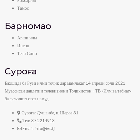
Роҳбарият
Тамос
Барномаҳо
Арши илм
Инсон
Теғи Сино
Суроға
Бахшида ба Рӯзи илми тоҷик дар мамлакат 14 апрели соли 2021
Муассисаи давлатии телевизиони Тоҷикистон - ТВ «Илм ва табиат»
ба фаъолият оғоз намуд.
Суроға:
Душанбе, к. Шероз 31
Тел:
37 2214913
Email:
info@ivt.tj