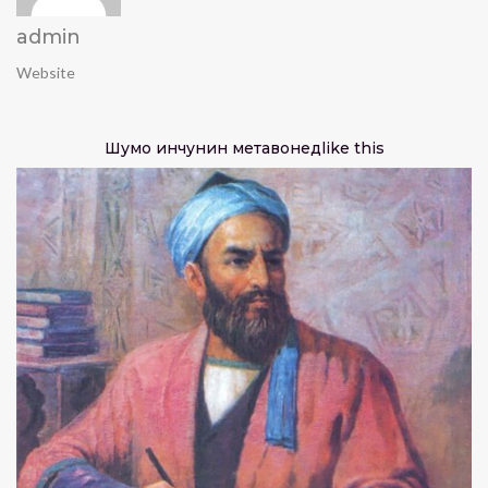
admin
Website
Шумо инчунин метавонед
like this