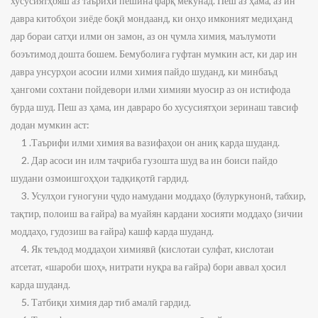
хусусиятҳояш аз таърихи пешина фарқ мекунад. Пеш аз ҳама, аз ин
давра китобҳои зиёде боқӣ мондаанд, ки онҳо имконият медиҳанд
дар бораи сатҳи илми он замон, аз он ҷумла химия, маълумоти
боэътимод дошта бошем. Бемуболиға гуфтан мумкин аст, ки дар ин
давра унсурҳои асосии илми химия пайдо шуданд, ки минбаъд
ҳангоми сохтани пойдевори илми химияи муосир аз он истифода
бурда шуд. Пеш аз ҳама, ин давраро бо хусусиятҳои зеринаш тавсиф
додан мумкин аст:
1 .Таърифи илми химия ва вазифаҳои он аниқ карда шуданд.
2. Дар асоси ин илм таҷриба гузошта шуд ва ин боиси пайдо
шудани озмоишгоҳҳои тадқиқотӣ гардид.
3. Усулҳои гуногуни ҷудо намудани моддаҳо (булуркунонӣ, табхир,
тақтир, полоиш ва ғайра) ва муайян кардани хосияти моддаҳо (зичии
моддаҳо, гудозиш ва ғайра) кашф карда шуданд.
4. Як теъдод моддаҳои химиявӣ (кислотаи сулфат, кислотаи
атсетат, «шароби шоҳ», нитрати нуқра ва ғайра) бори аввал ҳосил
карда шуданд.
5. Татбиқи химия дар тиб амалӣ гардид.