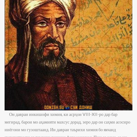
Он давраи инкишофи химия, ки асрҳои VIII-XII-ро дар бар
мегирад, барои мо аҳамияти махсус дорад, зеро дар он саҳми асосиро
ниёгони мо гузоштаанд. Ин давраи таърихи химия бо якчанд