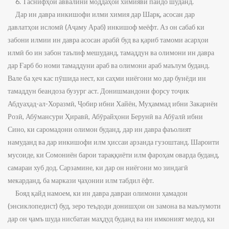
6. Таснифҳои аввалини моддаҳои химиявӣ пайдо шуданд.
Дар ин давра инкишофи илми химия дар Шарқ, асосан дар
давлатҳои исломӣ (Аҷаму Араб) инкишоф меёфт. Аз он сабаб ки
забони илмии ин давра асосан арабӣ буд ва қариб тамоми асарҳои
илмӣ бо ин забон таълиф мешуданд, тамаддун ва олимони ин давра
дар Ғарб бо номи тамаддуни араб ва олимони араб маълум буданд.
Вале ба ҳеч кас пӯшида нест, ки саҳми ниёгони мо дар бунёди ин
тамаддун беандоза бузург аст. Донишмандони форсу тоҷик
Абдуаҳад-ал-Хоразмӣ, Ҷобир ибни Хайён, Муҳаммад ибни Закариёи
Розӣ, Абӯмансури Ҳиравӣ, Абӯрайҳони Берунӣ ва Абӯалӣ ибни
Сино, ки саромадони олимон буданд, дар ин давра фаъолият
намуданд ва дар инкишофи илм ҳиссаи арзанда гузоштанд. Шароити
мусоиде, ки Сомониён барои тараққиёти илм фароҳам оварда буданд,
самараи хуб дод. Сарзамине, ки дар он ниёгони мо зиндагӣ
мекарданд, ба маркази ҷаҳонии илм табдил ёфт.
Бояд қайд намоем, ки ин давра давраи олимони ҳамадон
(энсиклопедист) буд, зеро теъдоди донишҳои он замона ва маълумоти
дар он ҷамъ шуда нисбатан маҳдуд буданд ва ин имконият медод, ки