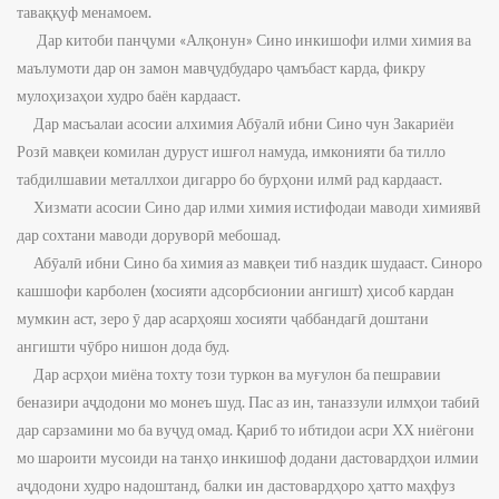
таваққуф менамоем.
Дар китоби панҷуми «Алқонун» Сино инкишофи илми химия ва
маълумоти дар он замон мавҷудбударо ҷамъбаст карда, фикру
мулоҳизаҳои худро баён кардааст.
Дар масъалаи асосии алхимия Абӯалӣ ибни Сино чун Закариёи
Розӣ мавқеи комилан дуруст ишғол намуда, имконияти ба тилло
табдилшавии металлхои дигарро бо бурҳони илмӣ рад кардааст.
Хизмати асосии Сино дар илми химия истифодаи маводи химиявӣ
дар сохтани маводи доруворӣ мебошад.
Абӯалӣ ибни Сино ба химия аз мавқеи тиб наздик шудааст. Синоро
кашшофи карболен (хосияти адсорбсионии ангишт) ҳисоб кардан
мумкин аст, зеро ӯ дар асарҳояш хосияти ҷаббандагӣ доштани
ангишти чӯбро нишон дода буд.
Дар асрҳои миёна тохту този туркон ва муғулон ба пешравии
беназири аҷдодони мо монеъ шуд. Пас аз ин, таназзули илмҳои табиӣ
дар сарзамини мо ба вуҷуд омад. Қариб то ибтидои асри ХХ ниёгони
мо шароити мусоиди на танҳо инкишоф додани дастовардҳои илмии
аҷдодони худро надоштанд, балки ин дастовардҳоро ҳатто маҳфуз