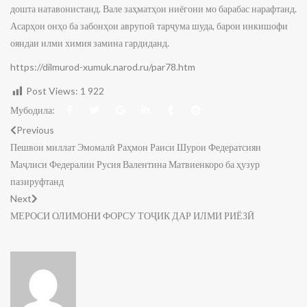
дошта натавонистанд. Вале заҳматҳои ниёгони мо барабас нарафтанд.
Асарҳои онҳо ба забонҳои аврупоӣ тарҷума шуда, барои инкишофи
ояндаи илми химия замина гардиданд.
https://dilmurod-xumuk.narod.ru/par78.htm
Post Views:
1 922
Мубодила:
Previous
Пешвои миллат Эмомалӣ Раҳмон Раиси Шурои Федератсияи
Маҷлиси Федералии Русия Валентина Матвиенкоро ба ҳузур
пазируфтанд
Next
МЕРОСИ ОЛИМОНИ ФОРСУ ТОҶИК ДАР ИЛМИ РИЁЗӢ