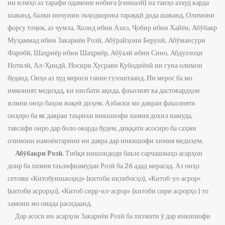
ин илмҳо аз тарафи одамони нобиға (гениалӣ) на танҳо азхуд карда
шаванд, балки инчунин эъҷодкорона тараққӣ дода шаванд. Олимони
форсу тоҷик, аз ҷумла, Холид ибни Азиз, Ҷобир ибни Хайён, Абӯбакр
Муҳаммад ибни Закариёи Розӣ, Абӯрайҳони Берунӣ, Абӯмансури
Фаробӣ, Шаҳриёр ибни Шаҳриёр, Абӯалӣ ибни Сино, Абдуллоҳи
Нотилӣ, Ал-Ҳиндӣ, Носири Хусрави Қубодиёнӣ ин гуна олимон
буданд. Онҳо аз худ мероси ғание гузоштаанд. Ин мерос ба мо
имконият медиҳад, ки нисбати ақида, фаъолият ва дастовардҳои
илмии онҳо баҳои воқеӣ диҳем. Азбаски мо давраи фаъолияти
онҳоро ба як давраи таърихи инкишофи химия дохил намуда,
тавсифи онро дар боло оварда будем, диққати асосиро ба саҳми
олимони намоёнтарини ин давра дар инкишофи химия медиҳем.
Абӯбакри Розӣ.
Тибқи нишондоди баъзе сарчашмаҳо асарҳои
доир ба химия таълифнамудаи Розӣ ба 26 адад мерасад. Аз онҳо
сетояш «Китобуншаоҳид» (китоби иқтибосҳо), «Китоб-ул-асрор»
(китоби асрорҳо), «Китоб сирр-ил-асрор» (китоби сири асрорҳо ) то
замони мо омада расидаанд.
Дар асоси ин асарҳои Закариёи Розӣ ба хизмати ӯ дар инкишофи