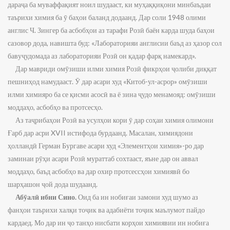
дараҷа ба муваффақият ноил шудааст, ки муҳаққиқони минбаъдаи
таърихи химия ба ӯ баҳои баланд додаанд. Дар соли 1948 олими
англис Ч. Зингер ба асбобҳои аз тарафи Розӣ баён карда шуда баҳои
сазовор дода, навишта буд: «Лабораторияи англисии баъд аз ҳазор сол
бавуҷудомада аз лабораторияи Розӣ он қадар фарқ намекард».
Дар мавриди омӯзиши илми химия Розӣ фикрҳои ҷолиби диққат
пешниҳод намудааст. Ӯ дар асари худ «Китоб-ул-асрор» омӯзиши
илми химияро ба се қисми асосӣ ва ё зина ҷудо менамояд: омӯзиши
моддаҳо, асбобҳо ва протсесҳо.
Аз таҷрибаҳои Розӣ ва усулҳои кори ӯ дар соҳаи химия олимони
Ғарб дар асри XVII истифода бурдаанд. Масалан, химиядони
ҳолландӣ Герман Бургаве асари худ «Элементҳои химия»-ро дар
заминаи рӯҳи асари Розӣ мураттаб сохтааст, яъне дар он аввал
моддаҳо, баъд асбобҳо ва дар охир протсессҳои химиявӣ бо
шарҳашон ҷой дода шудаанд.
Абӯалӣ ибни Сино.
Оид ба ин нобиғаи замони худ шумо аз
фанҳои таърихи халқи тоҷик ва адабиёти тоҷик маълумот пайдо
кардаед. Мо дар ин ҷо танҳо нисбати корҳои химиявии ин нобиға