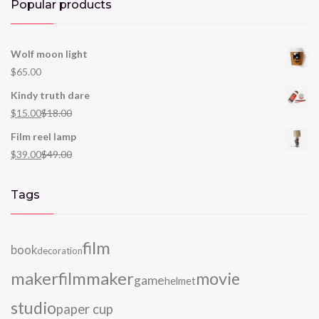
Popular products
Wolf moon light
$
65.00
Kindy truth dare
$
15.00
$
18.00
Film reel lamp
$
39.00
$
49.00
Tags
film
book
decoration
maker
filmmaker
movie
game
helmet
studio
paper cup