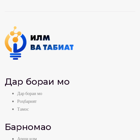
Дар бораи мо
Дар бораи мо
Роҳбарият
Тамос
Барномаҳо
Арши илм