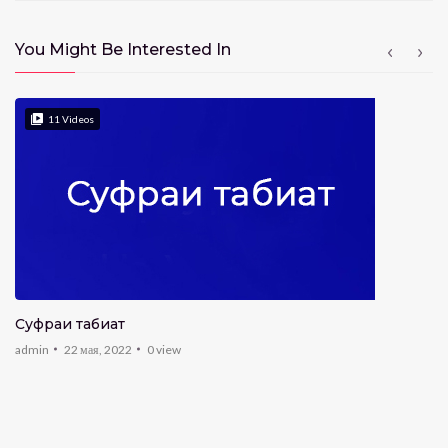
You Might Be Interested In
11
Videos
Суфраи табиат
admin
22 мая, 2022
0
view