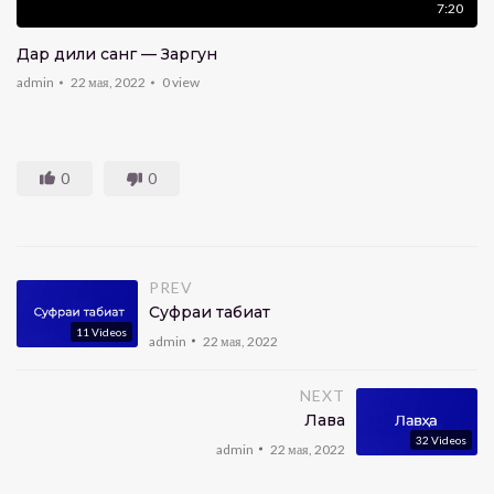
7:20
Дар дили санг — Заргун
admin
22 мая, 2022
0
view
0
0
PREV
Суфраи табиат
11
Videos
admin
22 мая, 2022
NEXT
Лавҳа
32
Videos
admin
22 мая, 2022