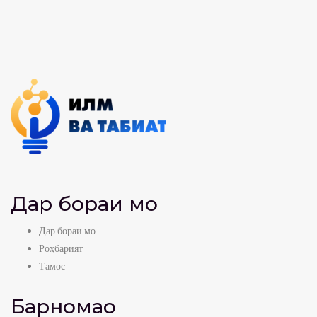
Дар бораи мо
Дар бораи мо
Роҳбарият
Тамос
Барномаҳо