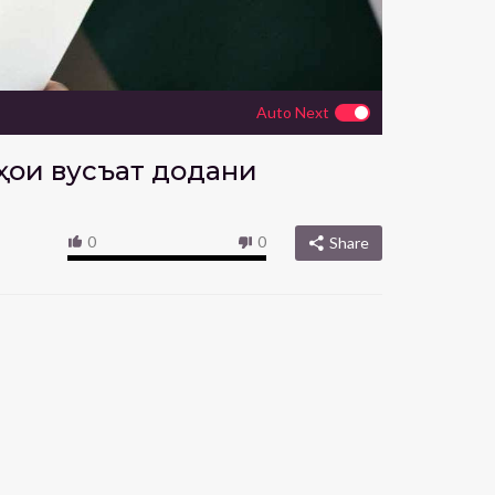
Auto Next
ҳои вусъат додани
0
0
Share