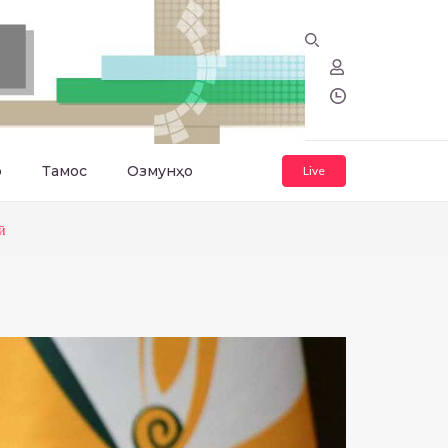
о
Тамос
Озмунҳо
Live
ӣ