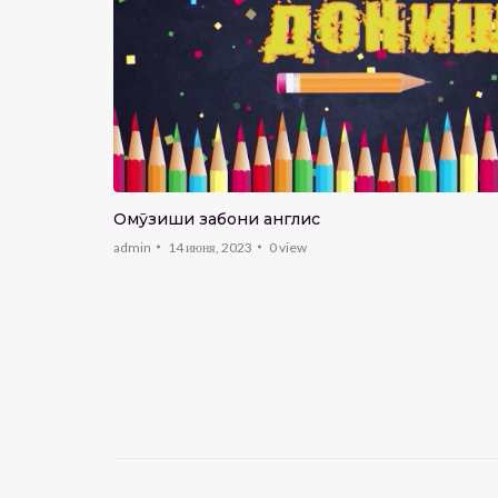
оиши он
?
Омӯзиши забони англисӣ
admin
14 июня, 2023
0
view