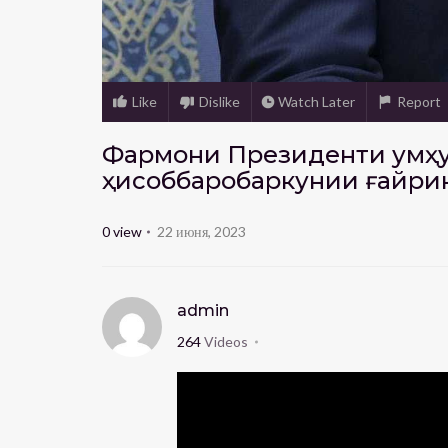
Like
Dislike
Watch Later
Report
Фармони Президенти Ҷумҳу
ҳисоббаробаркунии ғайри
0
view
22 июня, 2023
admin
264
Videos