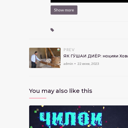
Show more
PREV
ЯК ГӮШАИ ДИЁР: ноҳияи Хов
admin
22 июня, 2023
You may also like this