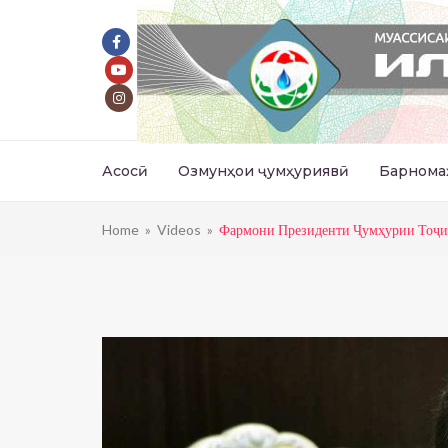
Асосӣ
Озмунҳои ҷумҳуриявӣ
Барнома
Home
»
Videos
»
Фармони Президенти Ҷумҳурии Тоҷик