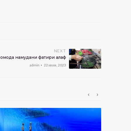
NEXT
 омода намудани фатири алафӣ
admin
22 июня, 2023