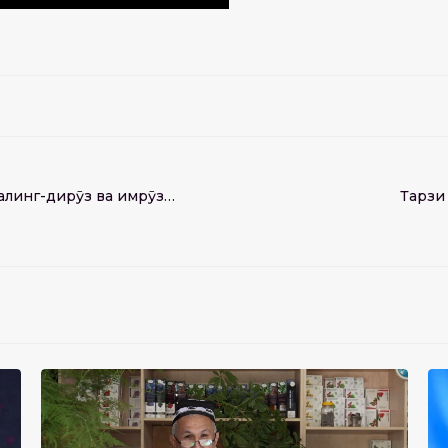
алинг-дирӯз ва имрӯз…
Тарзи