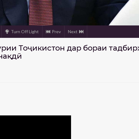
Turn Off Light
Prev
Next
рии Тоҷикистон дар бораи тадбир
нақдӣ