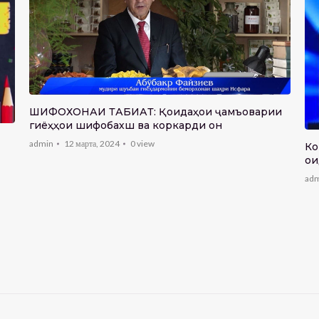
ШИФОХОНАИ ТАБИАТ: Қоидаҳои ҷамъоварии
гиёҳҳои шифобахш ва коркарди он
admin
12 марта, 2024
0
view
Ко
ои
ad