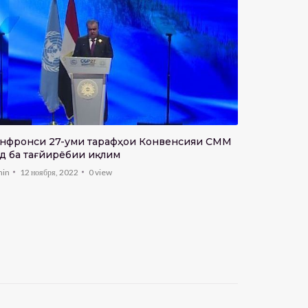
Маълумот
admin
12 фе
нфронси 27-уми тарафҳои Конвенсияи СММ
д ба тағйирёбии иқлим
min
12 ноября, 2022
0
view