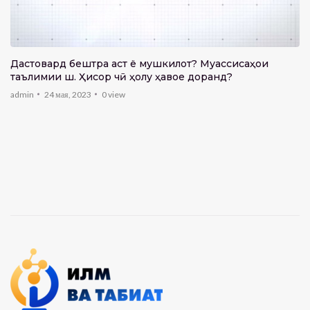
Дастовард бештра аст ё мушкилот? Муассисаҳои
таълимии ш. Ҳисор чӣ ҳолу ҳавое доранд?
admin
24 мая, 2023
0
view