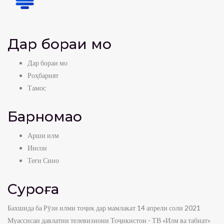
Дар бораи мо
Дар бораи мо
Роҳбарият
Тамос
Барномаҳо
Арши илм
Инсон
Теғи Сино
Суроға
Бахшида ба Рӯзи илми тоҷик дар мамлакат 14 апрели соли 2021
Муассисаи давлатии телевизиони Тоҷикистон - ТВ «Илм ва табиат»