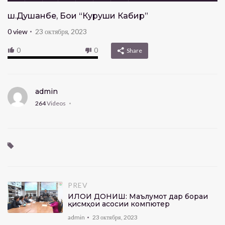
ш.Душанбе, Боғи “Куруши Кабир”
0
view
23 октября, 2023
0
0
Share
admin
264
Videos
PREV
ҶИЛОИ ДОНИШ: Маълумот дар бораи
қисмҳои асосии компютер
admin
23 октября, 2023