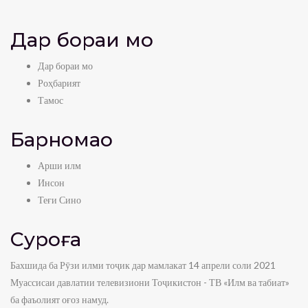
Дар бораи мо
Дар бораи мо
Роҳбарият
Тамос
Барномаҳо
Арши илм
Инсон
Теғи Сино
Суроға
Бахшида ба Рӯзи илми тоҷик дар мамлакат 14 апрели соли 2021
Муассисаи давлатии телевизиони Тоҷикистон - ТВ «Илм ва табиат»
ба фаъолият оғоз намуд.