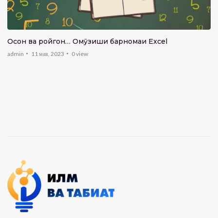
Осон ва ройгон… Омӯзиши барномаи Excel
admin
11 мая, 2023
0
view