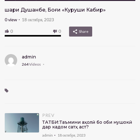
шаҳри Душанбе, Боғи «Куруши Кабир»
0
view
18 октября, 2023
0
0
Share
admin
264
Videos
PREV
ТАТБИҚ:Таъмини аҳолӣ бо оби нушокӣ
дар кадом сатҳ аст?
admin
18 октября, 2023