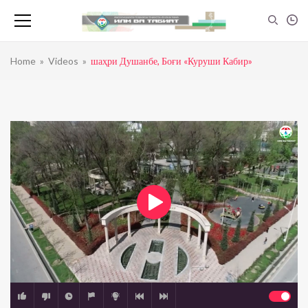
Home
»
Videos
»
шаҳри Душанбе, Боғи «Куруши Кабир»