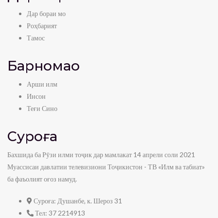
Дар бораи мо
Роҳбарият
Тамос
Барномаҳо
Арши илм
Инсон
Теғи Сино
Суроға
Бахшида ба Рӯзи илми тоҷик дар мамлакат 14 апрели соли 2021
Муассисаи давлатии телевизиони Тоҷикистон - ТВ «Илм ва табиат»
ба фаъолият оғоз намуд.
Суроға:
Душанбе, к. Шероз 31
Тел:
37 2214913