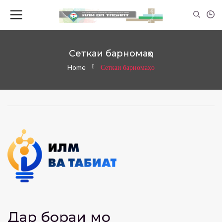
Сеткаи барномаҳо
Home
Сеткаи барномаҳо
Дар бораи мо