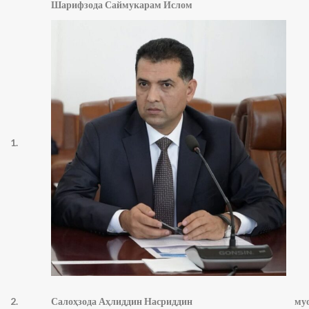
Шарифзода
Саймукарам Ислом
1.
д
2.
Салоҳзода Аҳлиддин Насриддин
муов