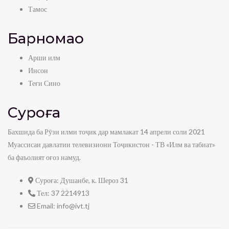
Тамос
Барномаҳо
Арши илм
Инсон
Теғи Сино
Суроға
Бахшида ба Рӯзи илми тоҷик дар мамлакат 14 апрели соли 2021
Муассисаи давлатии телевизиони Тоҷикистон - ТВ «Илм ва табиат»
ба фаъолият оғоз намуд.
Суроға:
Душанбе, к. Шероз 31
Тел:
37 2214913
Email:
info@ivt.tj