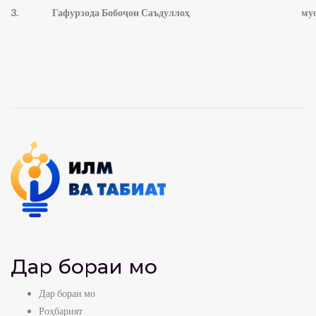
3.
Гафурзода Бобоҷон Саъдуллоҳ
муов
Дар бораи мо
Дар бораи мо
Роҳбарият