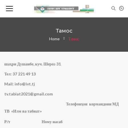
Тамос
Home
Тамос
шаҳри Душанбе, куч. Шероз 31
Тел: 37 221 49 13
Mail: info@ivt.tj
tv.tabiat2021@gmail.com
Т
елефонҳои кормандони МД
ТВ «Илм ва табиат»
Р/т
Ному насаб
В