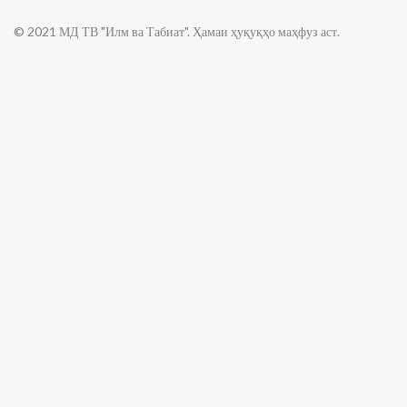
© 2021 МД ТВ "Илм ва Табиат". Ҳамаи ҳуқуқҳо маҳфуз аст.