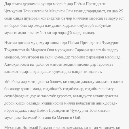
Дар самти дурнамои рушди маориф дар Паёми Президенти
Ҷумҳурии Тоҷикистон ба Маҷлиси Олӣ таъкид гардидааст, ки дар 25
соли оянда шумораи хонандагон ба чор миллион мерасад ва зарур аст,
ки барои бештар омода намудани кадрҳои омӯзгорӣ ва бунёди
муассисаҳои таълимӣ аз ҳозир чораҷӯӣ карда шавад.
Нуктаи дигари муҳиму арзишманди Паёми Президенти Ҷумҳурии
Тоҷикистон ба Маҷлиси Олӣ муроҷиати Сарвари давлат ба падару
модарон, омӯзгорон ва аҳли ҷомеа дар тарбияи фарзандон мебошад.
Ҳамоҳангсозӣ ва ҷалби се манбаи зеҳнии инсонӣ дар тарбия ва
камолоти фарзанд андешаи судманд ва панди зиндагист.
«Мо бояд дар хотир дошта бошем, ки ояндаи давлату миллат аз насли
босаводу донишманд, соҳибкасбу соҳибҳунар, соҳибмаърифату
соҳибфарҳанг, дур аз таассубу ҳурофот, ватандӯсту ватанпараст ва
дорои ҳисси баланди худшиносии миллӣ вобастагии аниқ дорад»,
иброз шудааст дар Паёми Президенти Ҷумҳурии Тоҷикистон
муҳтарам Эмомалӣ Раҳмон ба Маҷлиси Олӣ.
Муҳтарам Эмомалӣ Раҳмон таъкид намуданд, ки «агар мо хоҳем, ки