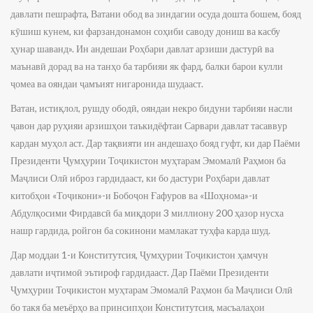
давлати пешрафта, Ватани обод ва зиндагии осуда дошта бошем, бояд
кӯшиш кунем, ки фарзандонамон соҳиби саводу дониш ва касбу
ҳунар шаванд». Ин андешаи Роҳбари давлат арзиши дастурӣ ва
маънавӣ дорад ва на танҳо ба тарбияи як фард, балки барои кулли
ҷомеа ва ояндаи ҷамъият нигаронида шудааст.
Ватан, истиқлол, рушду ободӣ, ояндаи некро бидуни тарбияи насли
ҷавон дар руҳияи арзишҳои таъкидёфтаи Сарвари давлат тасаввур
кардан муҳол аст. Дар тақвияти ин андешаҳо бояд гуфт, ки дар Паёми
Президенти Ҷумҳурии Тоҷикистон муҳтарам Эмомалӣ Раҳмон ба
Маҷлиси Олӣ иброз гардидааст, ки бо дастури Роҳбари давлат
китобҳои «Тоҷикони»-и Бобоҷон Ғафуров ва «Шоҳнома»-и
Абдулқосими Фирдавсӣ ба миқдори 3 миллиону 200 ҳазор нусха
нашр гардида, ройгон ба сокинони мамлакат туҳфа карда шуд.
Дар моддаи 1-и Конститутсия, Ҷумҳурии Тоҷикистон ҳамчун
давлати иҷтимоӣ эътироф гардидааст. Дар Паёми Президенти
Ҷумҳурии Тоҷикистон муҳтарам Эмомалӣ Раҳмон ба Маҷлиси Олӣ
бо такя ба меъёрҳо ва принсипҳои Конститутсия, масъалаҳои