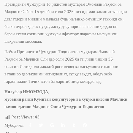
Президенти Ҷумҳурии Тоҷикистон муҳтарам Эмомалӣ Раҳмон ба
Маҷлиси Олӣ аз 16 декабри соли 2025 низ идомаи ҳамин анъанаҳои
давлатдории миллии мамлакат буда, на танҳо омӯзишу таҳқиқи он,
балки иҷрои ҳар як нуқта, дастуру супориш ва пешниҳодҳои он
барои кулли сокинони ҷумҳурӣ ифтихору шараф ва масъулияти
шаҳрванди мебошад.
Паёми Президенти Ҷумҳурии Тоҷикистон муҳтарам Эмомалӣ
Раҳмон ба Маҷлиси Олӣ дар соли 2025 ба таҷлили ҷашни 35-
солагии Истиқлоли давлатӣ рост меояд ва масъулияти сокинони
ватаниро дар таҳкими истиқлолият, сулҳу ваҳдат, ободу зебо
гардонидани Тоҷикистон ба маротиб зиёд мегардонад.
Нилуфар ИМОМЗОДА,
муовини раиси Кумитаи қонунгузорӣ ва ҳуқуқи инсони Маҷлиси
намояндагони Маҷлиси Олии Ҷумҳурии Тоҷикистон
Post Views:
43
Мубодила: