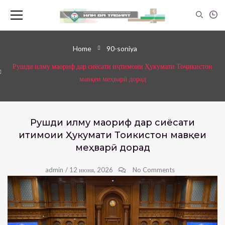
Home
90-soniya
Рушди илму маориф дар сиёсати иҷтимоии Ҳукумати Тоҷикистон
мавқеи меҳварӣ дорад
Рушди илму маориф дар сиёсати
иҷтимоии Ҳукумати Тоҷикистон мавқеи
меҳварӣ дорад
admin
/
12 июня, 2026
No Comments