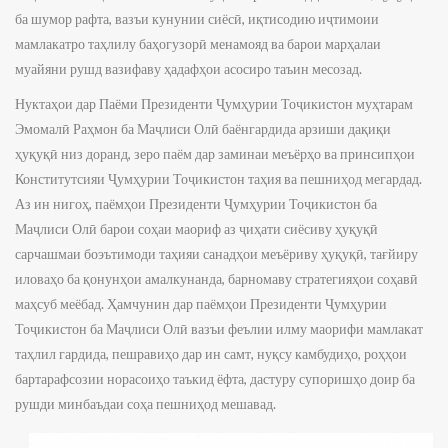
ба шумор рафта, вазъи кунунии сиёсӣ, иқтисодию иҷтимоии
мамлакатро таҳлилу баҳогузорӣ менамояд ва барои марҳалаи
муайяни рушд вазифаву ҳадафҳои асосиро таъин месозад.
Нуктаҳои дар Паёми Президенти Ҷумҳурии Тоҷикистон муҳтарам
Эмомалӣ Раҳмон ба Маҷлиси Олӣ баёнгардида арзиши дақиқи
ҳуқуқӣ низ доранд, зеро паём дар заминаи меъёрҳо ва принсипҳои
Конститутсияи Ҷумҳурии Тоҷикистон таҳия ва пешниҳод мегардад.
Аз ин нигоҳ, паёмҳои Президенти Ҷумҳурии Тоҷикистон ба
Маҷлиси Олӣ барои соҳаи маориф аз ҷиҳати сиёсиву ҳуқуқӣ
сарчашмаи боэътимоди таҳияи санадҳои меъёриву ҳуқуқӣ, тағйиру
иловаҳо ба қонунҳои амалкунанда, барномаву стратегияҳои соҳавӣ
маҳсуб меёбад. Ҳамчунин дар паёмҳои Президенти Ҷумҳурии
Тоҷикистон ба Маҷлиси Олӣ вазъи феълии илму маорифи мамлакат
таҳлил гардида, пешравиҳо дар ин самт, нуқсу камбудиҳо, роҳҳои
бартарафсозии норасоиҳо таъкид ёфта, дастуру супоришҳо доир ба
рушди минбаъдаи соҳа пешниҳод мешавад.