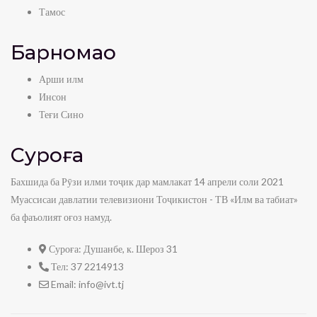
Тамос
Барномаҳо
Арши илм
Инсон
Теғи Сино
Суроға
Бахшида ба Рӯзи илми тоҷик дар мамлакат 14 апрели соли 2021
Муассисаи давлатии телевизиони Тоҷикистон - ТВ «Илм ва табиат»
ба фаъолият оғоз намуд.
Суроға:
Душанбе, к. Шероз 31
Тел:
37 2214913
Email:
info@ivt.tj