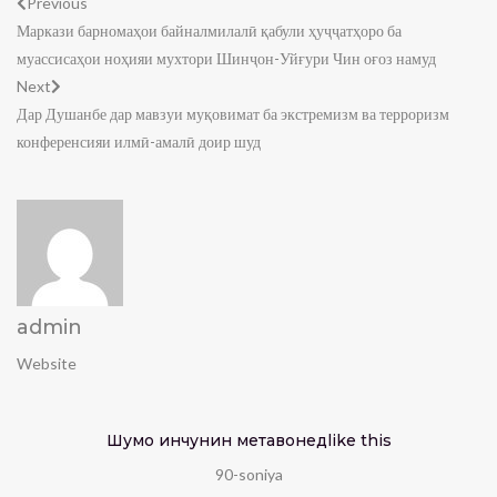
Previous
Маркази барномаҳои байналмилалӣ қабули ҳуҷҷатҳоро ба
муассисаҳои ноҳияи мухтори Шинҷон-Уйғури Чин оғоз намуд
Next
Дар Душанбе дар мавзуи муқовимат ба экстремизм ва терроризм
конференсияи илмӣ-амалӣ доир шуд
admin
Website
Шумо инчунин метавонед
like this
90-soniya