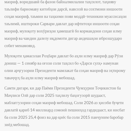
маориф, воридшавӣ ба фазои байналмилалии таҳсилот, таҳияву
таълифи барномаву китобҳои дарсӣ, навсозӣ ва сохтмони иншооти
соҳаи маориф, таъмин ва таҳкими пояи моддӣ-техникии муассисаҳои
таълимӣ, иштироки Сарвари давлат дар ифтитоҳи иншооти соҳаи
маориф, мулоқоту вохӯриҳои ҳамешагӣ бо кормандони соҳаи илму
маориф ва чандин далелу иқдомоти дигар андешаҳои иброзшударо
собит менамоянд.
Мулоқоти ҳамасолаи Роҳбари давлат бо аҳли илму маориф дар Рӯзи
дониш — 1 сенябр ва оғози соли таҳсил бо «Дарси сулҳ» намунаи
олии арҷгузории Президенти мамлакат ба соҳаи маориф ва эҳтирому
таваҷҷуҳ ба аҳли илму маориф мебошад.
Самти дигаре, ки дар Паёми Президенти Ҷумҳурии Тоҷикистон ба
Маҷлиси Олӣ дар соли 2025 таҳлилу баҳогузорӣ шудааст,
маблағгузории соҳаи маориф мебошад. Соли 2026 аз ҳисоби буҷети
давлатӣ қариб 14 миллиард сомонӣ пешниҳод гардидааст, ки нисбат
ба соли 2025 25,4 фоиз ва дар қиёс ба соли 2015 панҷуним баробар
зиёд мебошад.