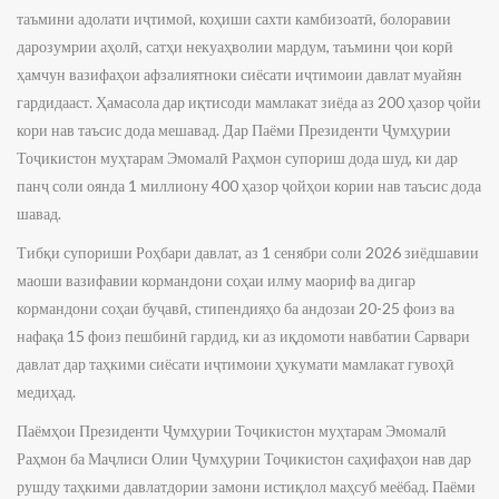
таъмини адолати иҷтимоӣ, коҳиши сахти камбизоатӣ, болоравии
дарозумрии аҳолӣ, сатҳи некуаҳволии мардум, таъмини ҷои корӣ
ҳамчун вазифаҳои афзалиятноки сиёсати иҷтимоии давлат муайян
гардидааст. Ҳамасола дар иқтисоди мамлакат зиёда аз 200 ҳазор ҷойи
кори нав таъсис дода мешавад. Дар Паёми Президенти Ҷумҳурии
Тоҷикистон муҳтарам Эмомалӣ Раҳмон супориш дода шуд, ки дар
панҷ соли оянда 1 миллиону 400 ҳазор ҷойҳои кории нав таъсис дода
шавад.
Тибқи супориши Роҳбари давлат, аз 1 сенябри соли 2026 зиёдшавии
маоши вазифавии кормандони соҳаи илму маориф ва дигар
кормандони соҳаи буҷавӣ, стипендияҳо ба андозаи 20-25 фоиз ва
нафақа 15 фоиз пешбинӣ гардид, ки аз иқдомоти навбатии Сарвари
давлат дар таҳкими сиёсати иҷтимоии ҳукумати мамлакат гувоҳӣ
медиҳад.
Паёмҳои Президенти Ҷумҳурии Тоҷикистон муҳтарам Эмомалӣ
Раҳмон ба Маҷлиси Олии Ҷумҳурии Тоҷикистон саҳифаҳои нав дар
рушду таҳкими давлатдории замони истиқлол маҳсуб меёбад. Паёми