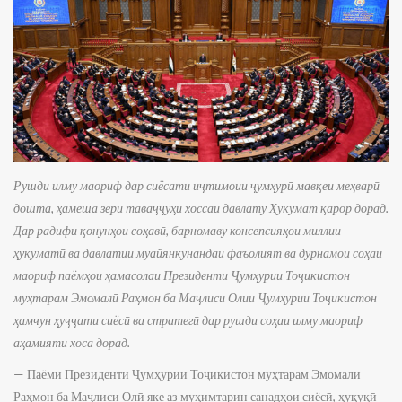
Рушди илму маориф дар сиёсати иҷтимоии ҷумҳурӣ мавқеи меҳварӣ
дошта, ҳамеша зери таваҷҷуҳи хоссаи давлату Ҳукумат қарор дорад.
Дар радифи қонунҳои соҳавӣ, барномаву консепсияҳои миллии
ҳукуматӣ ва давлатии муайянкунандаи фаъолият ва дурнамои соҳаи
маориф паёмҳои ҳамасолаи Президенти Ҷумҳурии Тоҷикистон
муҳтарам Эмомалӣ Раҳмон ба Маҷлиси Олии Ҷумҳурии Тоҷикистон
ҳамчун ҳуҷҷати сиёсӣ ва стратегӣ дар рушди соҳаи илму маориф
аҳамияти хоса дорад.
— Паёми Президенти Ҷумҳурии Тоҷикистон муҳтарам Эмомалӣ
Раҳмон ба Маҷлиси Олӣ яке аз муҳимтарин санадҳои сиёсӣ, ҳуқуқӣ