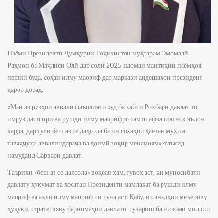
Паёми Президенти Ҷумҳурии Тоҷикистон муҳтарам Эмомалӣ
Раҳмон ба Маҷлиси Олӣ дар соли 2025 идомаи мантиқии паёмҳои
пешин буда, соҳаи илму маориф дар маркази андешаҳои президент
қарор дорад.
«Ман аз рӯзҳои аввали фаъолияти худ ба ҳайси Роҳбари давлат то
имрӯз дастгирӣ ва рушди илму маорифро самти афзалиятнок эълон
карда, дар тули беш аз се даҳсола ба ин соҳаҳои ҳаётан муҳим
таваҷҷуҳи аввалиндараҷа ва доимӣ зоҳир менамоям»,-таъкид
намуданд Сарвари давлат.
Таърихи «беш аз се даҳсола» воқеан ҳам, гувоҳ аст, ки муносибати
давлату ҳукумат ва хосатан Президенти мамлакат ба рушди илму
маориф ва аҳли илму маориф чи гуна аст. Қабули санадҳои меъёриву
ҳуқуқӣ, стратегияву барномаҳои давлатӣ, гузариш ба низоми миллии