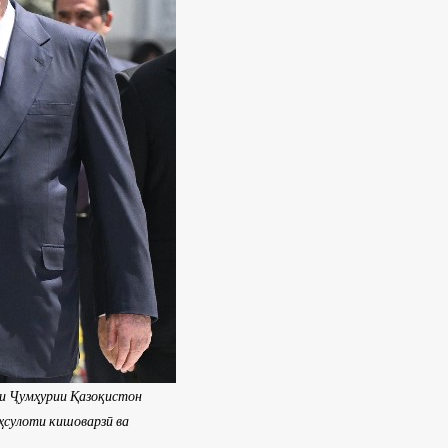
и Ҷумҳурии Қазоқистон
ҳсулоти кишоварзӣ ва