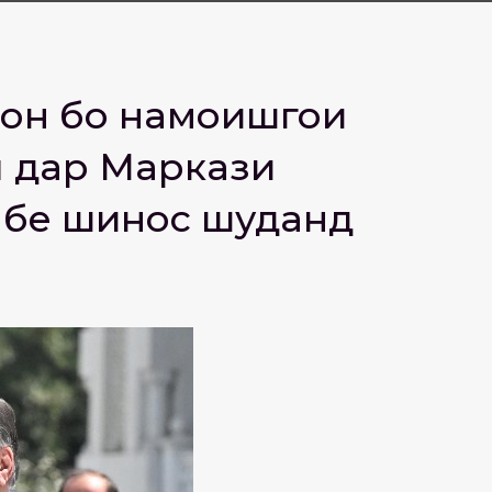
тон бо намоишгоҳи
ӣ дар Маркази
нбе шинос шуданд