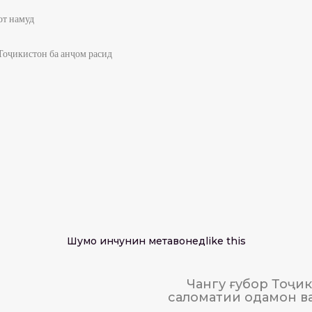
от намуд
Тоҷикистон ба анҷом расид
Шумо инчунин метавонед
like this
Чангу ғубор Тоҷик
саломатии одамон в