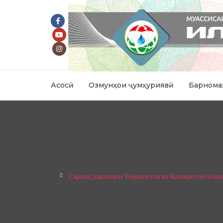
Асосӣ
Озмунҳои ҷумҳуриявӣ
Барнома
Сарони давлатҳои Тоҷикистон ва Қазоқистон бо 