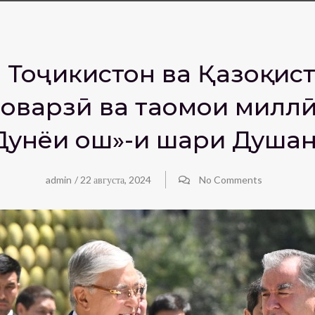
 Тоҷикистон ва Қазоқис
шоварзӣ ва таомҳои милл
Дунёи ош»-и шаҳри Душа
admin
/
22 августа, 2024
No Comments