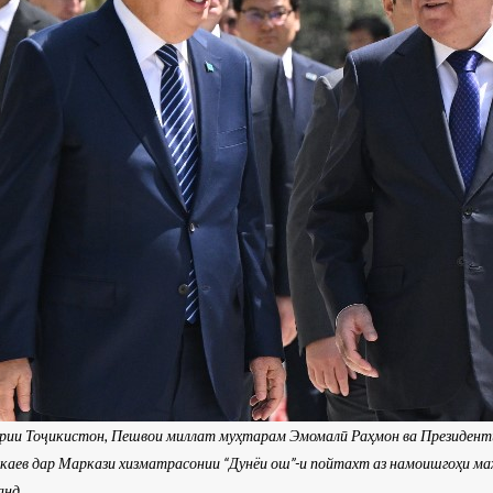
урии Тоҷикистон, Пешвои миллат муҳтарам Эмомалӣ Раҳмон ва Президент
ев дар Маркази хизматрасонии “Дунёи ош”-и пойтахт аз намоишгоҳи ма
анд.