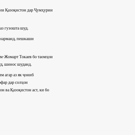
ии Қазоқистон дар Ҷумҳурии
аз гузошта шуд.
ҳунарманд, пешкаши
им-Жомарт Токаев бо таомҳои
уд, шинос шуданд.
м агар аз як ҷониб
фар дар солҳои
 ва Қазоқистон аст, ки бо