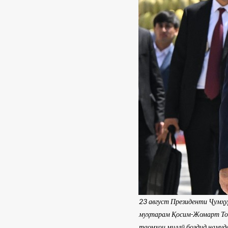
23 август Президенти Ҷумҳ
муҳтарам Қосим-Жомарт Тока
таомҳои миллӣ боздид намуд