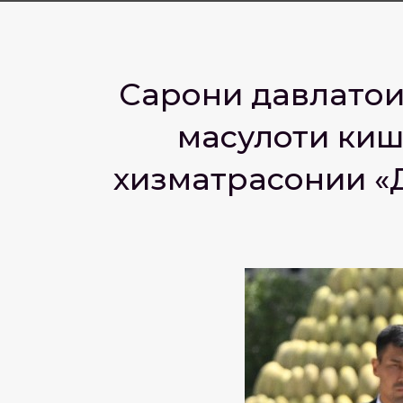
Сарони давлатҳои
маҳсулоти ки
хизматрасонии «