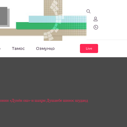
о
Тамос
Озмунҳо
Live
асонии «Дунёи ош»-и шаҳри Душанбе шинос шуданд