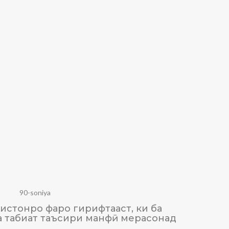
90-soniya
истонро фаро гирифтааст, ки ба
ТАЪСИ
а табиат таъсири манфӣ мерасонад