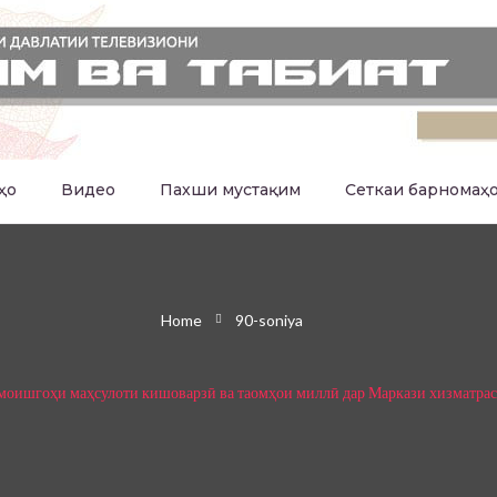
ҳо
Видео
Пахши мустақим
Сеткаи барномаҳ
Home
90-soniya
намоишгоҳи маҳсулоти кишоварзӣ ва таомҳои миллӣ дар Маркази хизматр