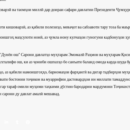
варзӣ ва таомҳои миллӣ дар доираи сафари давлатии Президенти Ҷумҳур
и кишоварзӣ, аз қабили полезиҳо, меваҷот ва сабзавоти тару тоза ба маър
амоишгоҳ маҳсулоти нонӣ, аз ҷумла нону кулчаҳои гуногуни кадбонуҳои 
“Дунёи ош” Сарони давлатҳо муҳтарам Эмомалӣ Раҳмон ва муҳтарам Қос
хталифи ош, ки аз ҷониби ошпазҳо бо санъати баланд омода карда шуда б
о, аз қабили намоишгоҳҳо, барномаҳои фарҳангӣ ва дигар тадбирҳои муҳи
ати бостонии тоҷикон ва муаррифии дастовардҳои ин миллати тамаддуно
игар тараф омили муҳими таҳкими дӯстию бародарии мардумони Тоҷикистон
и сарони ду давлат амалӣ мешавад.