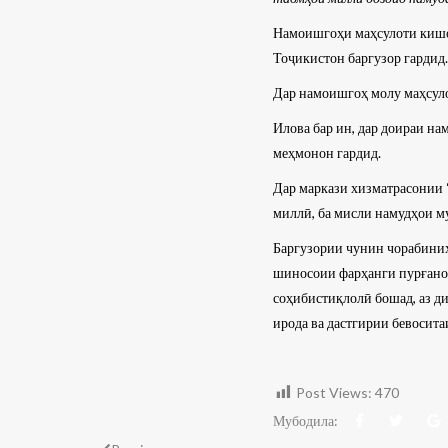
Намоишгоҳи маҳсулоти кишо
Тоҷикистон баргузор гардид.
Дар намоишгоҳ молу маҳсулот
Илова бар ин, дар доираи н
меҳмонон гардид.
Дар маркази хизматрасонии 
миллӣ, ба мисли намудҳои му
Баргузории чунин чорабиниҳ
шиносоии фарҳанги пурғанов
соҳибистиқлолӣ бошад, аз д
ирода ва дастгирии бевосита
Post Views:
470
Мубодила: