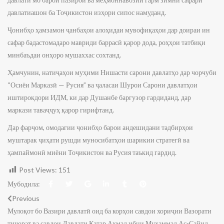
давлатиашон ба Тоҷикистон изҳори сипос намуданд.
Ҷонибҳо ҳамзамон ҷанбаҳои алоҳидаи мувофиқаҳои дар доираи ин
сафар бадастомадаро мавриди баррасӣ қарор дода, роҳҳои татбиқи
минбаъдаи онҳоро мушаххас сохтанд.
Ҳамчунин, натиҷаҳои муҳими Нишасти сарони давлатҳо дар чорчуби
“Осиёи Марказӣ — Русия” ва ҷаласаи Шурои Сарони давлатҳои
иштирокдори ИДМ, ки дар Душанбе баргузор гардиданд, дар
маркази таваҷҷуҳ қарор гирифтанд.
Дар фарҷом, омодагии ҷонибҳо барои андешидани тадбирҳои
муштарак ҷиҳати рушди муносибатҳои шарикии стратегӣ ва
ҳампаймонӣ миёни Тоҷикистон ва Русия таъкид гардид.
Post Views:
151
Мубодила:
Previous
Мулоқот бо Вазири давлатӣ оид ба корҳои савдои хориҷии Вазорати
тиҷорат ва савдои Давлати Қатар Аҳмад ибни Муҳаммад Ас-Сайид