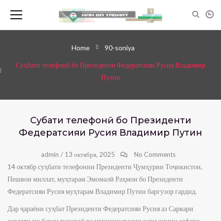
Home
90-soniya
Суҳбати телефонӣ бо Президенти Федератсияи Русия Владимир
Путин
Суҳбати телефонӣ бо Президенти
Федератсияи Русия Владимир Путин
admin
/
13 октября, 2025
No Comments
14 октябр суҳбати телефонии Президенти Ҷумҳурии Тоҷикистон,
Пешвои миллат, муҳтарам Эмомалӣ Раҳмон бо Президенти
Федератсияи Русия муҳтарам Владимир Путин баргузор гардид.
Дар ҷараёни суҳбат Президенти Федератсияи Русия аз Сарвари
давлати мо барои пазироӣ ва меҳмоннавозии гарм зимни сафари