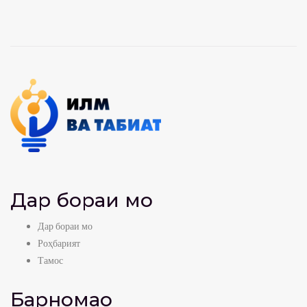
Дар бораи мо
Дар бораи мо
Роҳбарият
Тамос
Барномаҳо