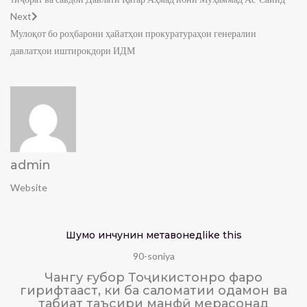
Next
Мулоқот бо роҳбарони ҳайатҳои прокуратураҳои генералии
давлатҳои иштирокдори ИДМ
admin
Website
Шумо инчунин метавонед
like this
90-soniya
Чангу ғубор Тоҷикистонро фаро
гирифтааст, ки ба саломатии одамон ва
табиат таъсири манфӣ мерасонад