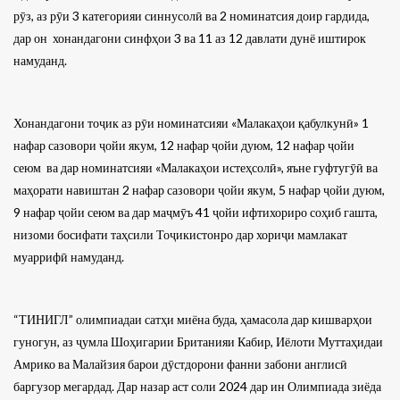
рӯз, аз рӯи 3 категорияи синнусолӣ ва 2 номинатсия доир гардида,
дар он хонандагони синфҳои 3 ва 11 аз 12 давлати дунё иштирок
намуданд.
Хонандагони тоҷик аз рӯи номинатсияи «Малакаҳои қабулкунӣ» 1
нафар сазовори ҷойи якум, 12 нафар ҷойи дуюм, 12 нафар ҷойи
сеюм ва дар номинатсияи «Малакаҳои истеҳсолӣ», яъне гуфтугӯӣ ва
маҳорати навиштан 2 нафар сазовори ҷойи якум, 5 нафар ҷойи дуюм,
9 нафар ҷойи сеюм ва дар маҷмӯъ 41 ҷойи ифтихориро соҳиб гашта,
низоми босифати таҳсили Тоҷикистонро дар хориҷи мамлакат
муаррифӣ намуданд.
“ТИНИГЛ” олимпиадаи сатҳи миёна буда, ҳамасола дар кишварҳои
гуногун, аз ҷумла Шоҳигарии Британияи Кабир, Иёлоти Муттаҳидаи
Амрико ва Малайзия барои дӯстдорони фанни забони англисӣ
баргузор мегардад. Дар назар аст соли 2024 дар ин Олимпиада зиёда