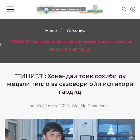
Home
90-soniya
“ТИНИГЛ”: Хонандаи тоҷик соҳиби ду медали тилло ва сазовори
ҷойи ифтихорӣ гардид
“ТИНИГЛ”: Хонандаи тоҷик соҳиби ду
медали тилло ва сазовори ҷойи ифтихорӣ
гардид
admin
/
7 июля, 2024
No Comments