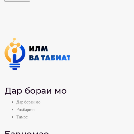
Дар бораи мо
Дар бораи мо
Роҳбарият
Тамос
Барномаҳо