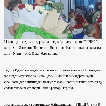
41 хонандаи тоҷик, ки дар олимпиадаи байналмилалии “ТИНИГЛ”
дар шаҳри Лондони Шоҳигарии Британияи Кабир ишкирок карданд
санаи 6-уми июл ба Ватан баргаштанд.
Раҳмон Идрис хонандаи фаъоли мактаби байналмилалии Президентӣ
дар шаҳри Душанбе бо нишон додани дониш ва маҳорати хуби
забондонӣ дар олимпиадаи мазкур аз фани забони англисӣ соҳиби ду
медали тилло ва сазовори ҷойи ифтихорӣ гардид.
Ёдовар мешавем, ки олимпиадаи байналмилалии “ТИНИГЛ” тули 8