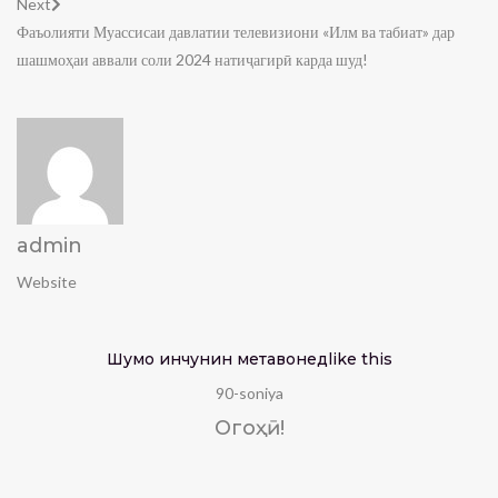
Next
Фаъолияти Муассисаи давлатии телевизиони «Илм ва табиат» дар
шашмоҳаи аввали соли 2024 натиҷагирӣ карда шуд!
admin
Website
Шумо инчунин метавонед
like this
90-soniya
Огоҳӣ!