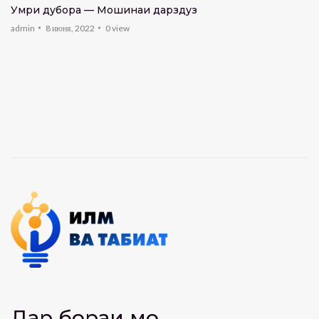
Умри дубора — Мошинаи дарздузӣ
admin
8 июня, 2022
0
view
Дар бораи мо