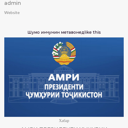
admin
Website
Шумо инчунин метавонед
like this
Хабар