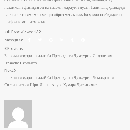
наздикони фавтидагон ва тамоми мардуми дӯсти Тайиланд ҳамдардӣ
ва таслияти самимии хешро иброз менамоям. Ба ҳамаи осебдидагон
шифои комил мехоҳам».
Post Views:
132
Мубодила:
Previous
Барқияи изҳори тасаллӣ ба Президенти Ҷумҳурии Индонезия
Прабово Субианто
Next
Барқияи изҳори тасаллӣ ба Президенти Ҷумҳурии Демократии
Сотсиалистии Шри-Ланка Анура Кумара Диссанаяке