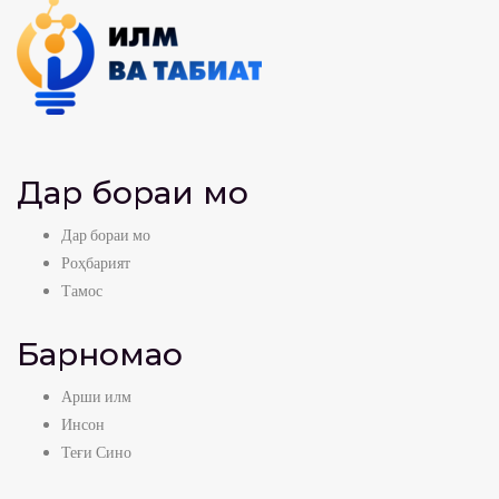
Дар бораи мо
Дар бораи мо
Роҳбарият
Тамос
Барномаҳо
Арши илм
Инсон
Теғи Сино