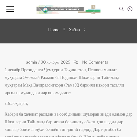
Home
Хабар
admin
/
30 ноября, 2025
No Comments
1 декабр Президенти Ҷумҳурии Тоҷикистон, Пешвои миллат
муҳтарам Эмомалӣ Раҳмон ба Подшоҳи Шоҳигарии Тайиланд
муҳтарам Маҳа Вачиралонгкорн (Рама X) барқияи изҳори тасаллӣ
ирсол намуданд, ки дар он омадааст:
«Волоҳазрат,
Хабари ба ҳалокат расидан ва осеб дидани шумораи зиёди одамон дар
Шоҳигарии Тайиланд бар асари боришоту обхезиҳои шадид дар
кишвар боиси андӯҳи бепоёни инҷониб гардид. Дар иртибот ба
оқибатҳои харобиовари ин офати табиӣ ба Шумо, пайвандону