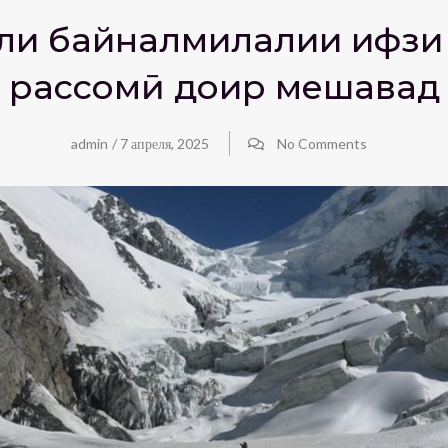
ли байналмилалии ҳифзи 
рассомӣ доир мешавад
admin
/
7 апреля, 2025
No Comments