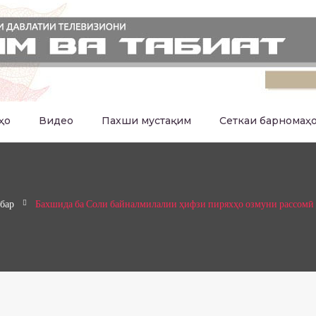
ҳо
Видео
Пахши мустақим
Сеткаи барномаҳ
бар
Бахшида ба Соли байналмилалии ҳифзи пиряхҳо озмуни рассомӣ