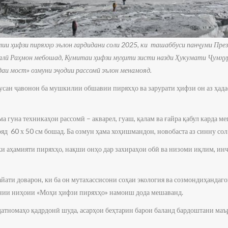
ии ҳифзи пиряхҳо эълон гардидани соли 2025, ки
ташаббуси панҷуми През
лӣ Раҳмон мебошад, Кумитаи ҳифзи муҳити зисти назди Ҳукумати Ҷумҳу
даи мост» озмуни эҷодии рассомӣ эълон менамояд.
сусан ҷавонон ба мушкилии обшавии пиряхҳо ва зарурати ҳифзи он аз ҳад
а гуна техникаҳои рассомӣ – акварел, гуаш, қалам ва ғайра қабул карда ме
д 60 х 50 см бошад. Ба озмун ҳама хоҳишмандон, новобаста аз синну сол
и аҳамияти пиряхҳо, нақши онҳо дар захираҳои обӣ ва низоми иқлим, ин
айати доварон, ки ба он мутахассисони соҳаи экология ва созмондиҳандаг
инии ниҳоии «Моҳи ҳифзи пиряхҳо» намоиш дода мешаванд.
датномаҳо қадрдонӣ шуда, асарҳои беҳтарин барои баланд бардоштани ма