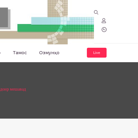
о
Тамос
Озмунҳо
Live
 доир мешавад