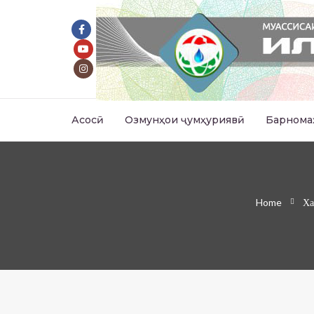
Асосӣ
Озмунҳои ҷумҳуриявӣ
Барнома
Home
Ха