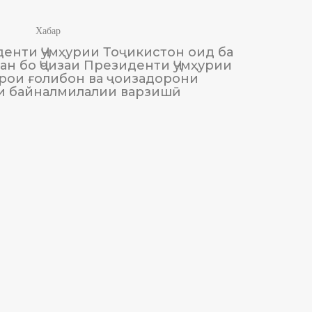
Хабар
енти Ҷумҳурии Тоҷикистон оид ба
М
н бо Ҷоизаи Президенти Ҷумҳурии
Тоҷики
рои ғолибон ва ҷоизадорони
и байналмилалии варзишӣ