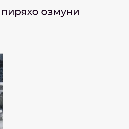
пиряхҳо озмуни