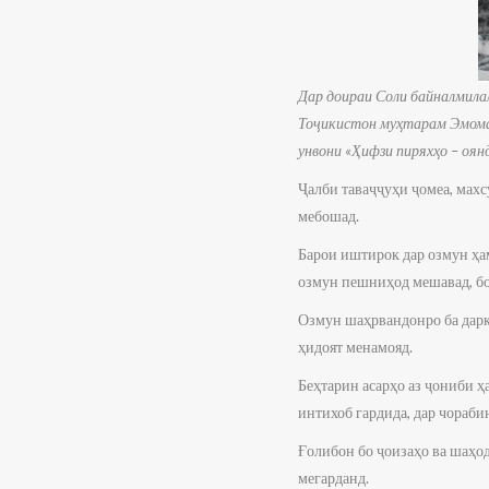
Дар доираи Соли байналмилал
Тоҷикистон муҳтарам Эмома
унвони «Ҳифзи пиряхҳо – оян
Ҷалби таваҷҷуҳи ҷомеа, мах
мебошад.
Барои иштирок дар озмун ҳам
озмун пешниҳод мешавад, боя
Озмун шаҳрвандонро ба дарк
ҳидоят менамояд.
Беҳтарин асарҳо аз ҷониби ҳ
интихоб гардида, дар чораб
Ғолибон бо ҷоизаҳо ва шаҳо
мегарданд.