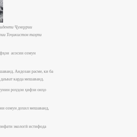
иденти Ҷумҳурии
рии Тоҷикистон таҳти
афҳои асосии озмун
шаванд. Андозаи расме, ки ба
 даъват карда мешаванд.
чунин роҳҳои ҳифзи онҳо
они озмун дохил мешаванд,
ърифати экологӣ истифода