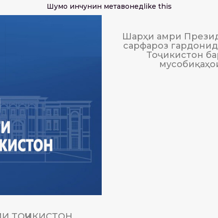
Шумо инчунин метавонед
like this
Шарҳи амри Презид
сарфароз гардонида
Тоҷикистон ба
мусобиқаҳо
И ТОҶИКИСТОН