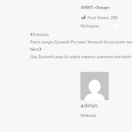
АМИТ «Ховар»
Post Views:
288
Мубодила:
Previous
Раиси шаҳри Душанбе Рустами Эмомалӣ ба масъулин чиҳа
Next
Дар Душанбе доир ба ҳифзи пиряхҳо ҳамоиши омӯзишӣ 
admin
Website