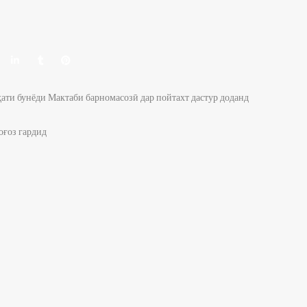
ти бунёди Мактаби барномасозӣ дар пойтахт дастур доданд
оғоз гардид