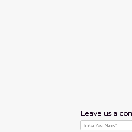
Leave us
a c