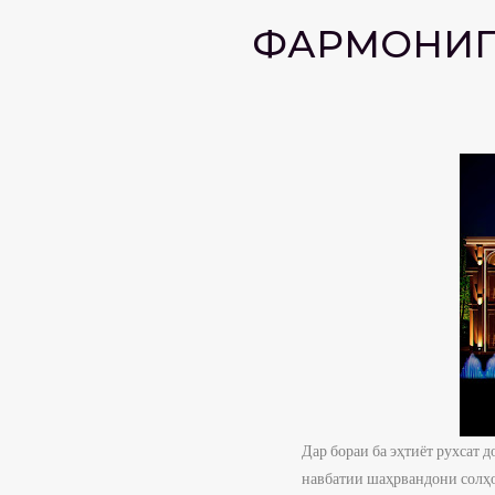
ФАРМОНИПР
Дар бораи ба эҳтиёт рухсат 
навбатии шаҳрвандони солҳ