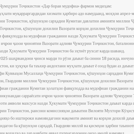
Ҷумҳурии Тоҷикистон «Дар бораи мудофиа» фармон медиҳам:
муҳлати муқарраргардидаи хизмати ҳарбиро адо намудаанд, моҳҳои апрел-м
ии Тоҷикистон, қӯшунҳои сарҳадии Кумитаи давлатии амнияти миллии Ҷ
Тоҷикистон, қӯшунҳои дохилии Вазорати корҳои дохилии Ҷумҳурии Тоҷ
и фавқулодда ва мудофиаи граждании назди Ҳукумати Ҷумҳурии Тоҷикист
 иҷрои ҷазои ҷиноятии Вазорати адлияи Ҷумҳурии Тоҷикистон, баталио
азди Ҳукумати Ҷумҳурии Тоҷикистон ба эҳтиёт рухсат карда шаванд.
2025 шаҳрвандони ҷинси марди то рӯзи даъват ба синни 18 расида, инчу
он, ки ҳуқуқи ба таъхир андохтани муҳлати даъват ё озод будан аз даъват
сафи Қувваҳои Мусаллаҳи Ҷумҳурии Тоҷикистон, қӯшунҳои сарҳадии Куми
н, Гвардияи миллии Ҷумҳурии Тоҷикистон, қӯшунҳои дохилии Вазорати
фиаи граждании Кумитаи ҳолатҳои фавқулодда ва мудофиаи граждании н
никунандаи сарраёсати иҷрои ҷазои ҷиноятии Вазорати адлияи Ҷумҳурии 
оти амволи махсуси назди Ҳукумати Ҷумҳурии Тоҷикистон даъват карда 
рии Тоҷикистон, раисони комиссияҳои даъватии Вилояти Мухтори Кӯҳист
ияҳо бо иштироки намояндагони мақомоти амният ва корҳои дохилӣ даъв
ндагон ба қӯшунҳои сарҳадӣ, Гвардияи миллӣ ва қисмҳои ҳарбии таъинот
 ин воҳидҳо ва дар навбати аввал пуррагардонии онҳо амалӣ намоянд.