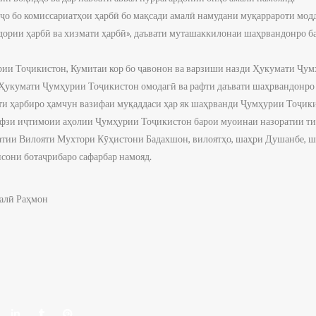
кҷо бо комиссариатҳои ҳарбӣ бо мақсади амалӣ намудани муқаррароти мо
дории ҳарбӣ ва хизмати ҳарбӣ», даъвати муташаккилонаи шаҳрвандонро ба
рии Тоҷикистон, Кумитаи кор бо ҷавонон ва варзиши назди Ҳукумати Ҷу
 Ҳукумати Ҷумҳурии Тоҷикистон омодагӣ ва рафти даъвати шаҳрвандонро 
ати ҳарбиро ҳамчун вазифаи муқаддаси ҳар як шаҳрванди Ҷумҳурии Тоҷики
ҳифзи иҷтимоии аҳолии Ҷумҳурии Тоҷикистон барои муоинаи назоратии ти
атии Вилояти Мухтори Кӯҳистони Бадахшон, вилоятҳо, шаҳри Душанбе, ша
исони ботаҷрибаро сафарбар намояд.
алӣ Раҳмон