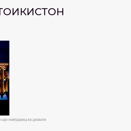
ТОҶИКИСТОН
 адо намудаанд ва даъвати