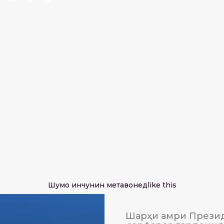
Шумо инчунин метавонед
like this
Шарҳи амри Презид