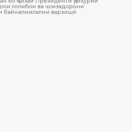
н бо Ҷоизаи Президенти Ҷумҳурии
Тоҷики
рои ғолибон ва ҷоизадорони
и байналмилалии варзишӣ