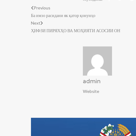
Previous
Ба имзо расидани як қатор қонунҳо
Next
ҲИФЗИ ПИРЯХҲО ВА МОҲИЯТИ АСОСИИ ОН
admin
Website