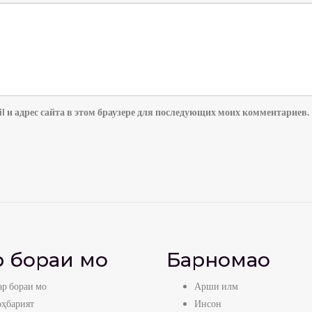
l и адрес сайта в этом браузере для последующих моих комментариев.
 бораи мо
Барномаҳо
р бораи мо
Арши илм
оҳбарият
Инсон