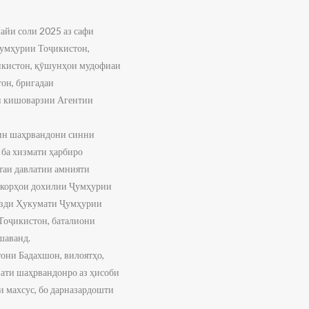
айи соли 2025 аз сафи
умҳурии Тоҷикистон,
икистон, қӯшунҳои мудофиаи
он, бригадаи
ни кишоварзии Агентии
нин шаҳрвандони синни
 ба хизмати ҳарбиро
таи давлатии амнияти
 корҳои дохилии Ҷумҳурии
азди Ҳукумати Ҷумҳурии
Тоҷикистон, баталиони
шаванд.
они Бадахшон, вилоятҳо,
ати шаҳрвандонро аз ҳисоби
и махсус, бо дарназардошти