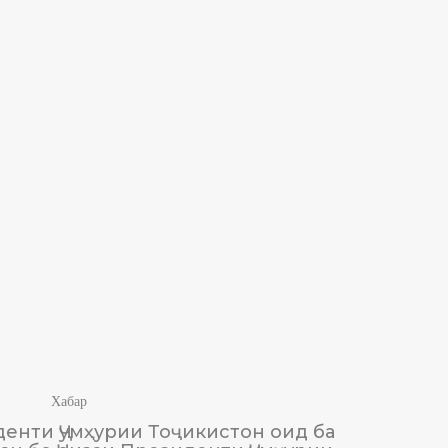
Хабар
енти Ҷумҳурии Тоҷикистон оид ба
М