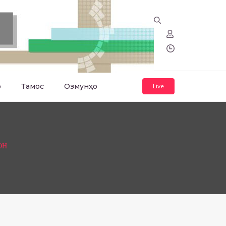
о
Тамос
Озмунҳо
Live
ОН