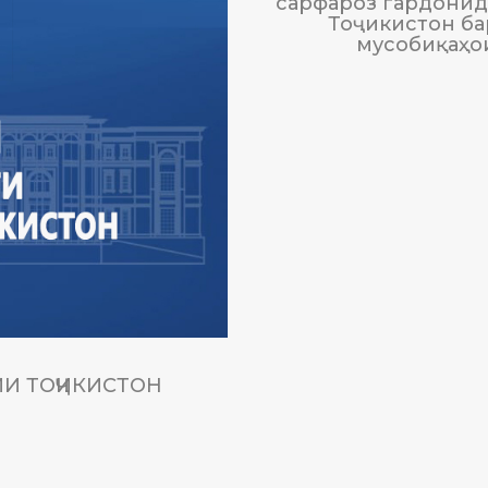
сарфароз гардонида
Тоҷикистон ба
мусобиқаҳо
И ТОҶИКИСТОН