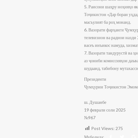
5. Раисони шаҳру ноҳияҳо я
Тоҷикистон «Дар бораи уҳда
масъулият ба роҳ монанд.
6. Вазорати фарҳанги Ҷумҳу
телевизион ва радиои назди
васеъ инъикос намуда, хизм
7. Вазорати тандурустӣ ва 
аз ҷониби комиссияҳои даъв
шудаанд, табибону мутахасс
Президенти
Ҷумҳурии Тоҷикистон Эмом
ш. Душанбе
19 феврали соли 2025
№967
Post Views:
275
Мубодила: