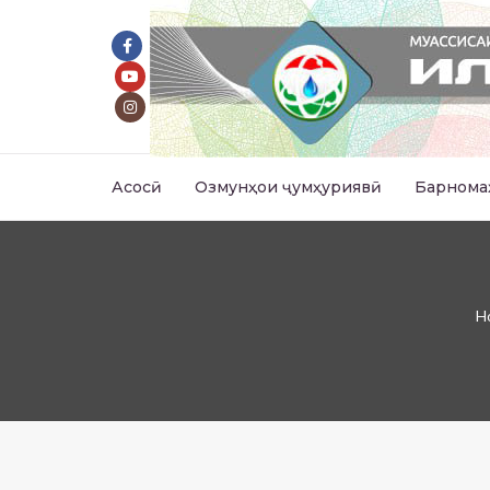
Асосӣ
Озмунҳои ҷумҳуриявӣ
Барнома
H