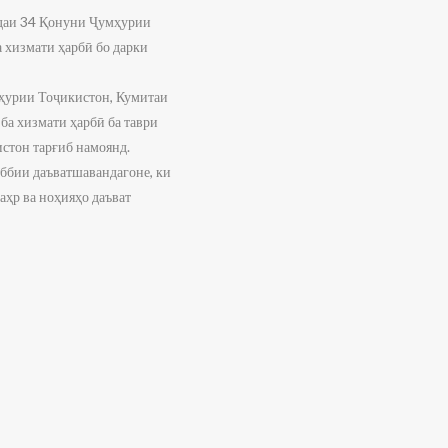
ддаи 34 Қонуни Ҷумҳурии
 хизмати ҳарбӣ бо дарки
мҳурии Тоҷикистон, Кумитаи
ба хизмати ҳарбӣ ба таври
стон тарғиб намоянд.
ббии даъватшавандагоне, ки
ҳр ва ноҳияҳо даъват