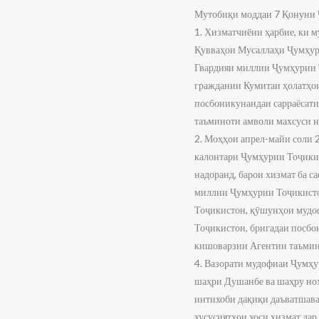
Мутобиқи моддаи 7 Қонуни 
1. Хизматчиёни ҳарбие, ки 
Қувваҳои Мусаллаҳи Ҷумҳур
Гвардияи миллии Ҷумҳурии 
граждании Кумитаи ҳолатҳо
посбоникунандаи сарраёсати
таъминоти амволи махсуси н
2. Моҳҳои апрел-майи соли 
калонтари Ҷумҳурии Тоҷикист
надоранд, барои хизмат ба 
миллии Ҷумҳурии Тоҷикисто
Тоҷикистон, қӯшунҳои мудо
Тоҷикистон, бригадаи посбо
кишоварзии Агентии таъмин
4. Вазорати мудофиаи Ҷумҳу
шаҳри Душанбе ва шаҳру ноҳ
интихоби дақиқи даъватшава
хусусиятҳои хоси хизмат дар