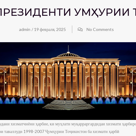
ЕЗИДЕНТИ ҶУМҲУРИИ 
admin
/
19 февраля, 2025
No Comments
додани хизматчиёни ҳарбие, ки муҳлати муқарраргардидаи хизмати ҳарбиро
ои таваллуди 1998-2007 Ҷумҳурии Тоҷикистон ба хизмати ҳарбӣ