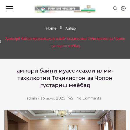
Home
Хабар
Ҳамкорӣ байни муассисаҳои илмӣ-таҳқиқотии Тоҷикистон ва Ҷопон
густариш меёбад
Ҳамкорӣ байни муассисаҳои илмӣ-
таҳқиқотии Тоҷикистон ва Ҷопон
густариш меёбад
admin
/
15 июля, 2025
No Comments