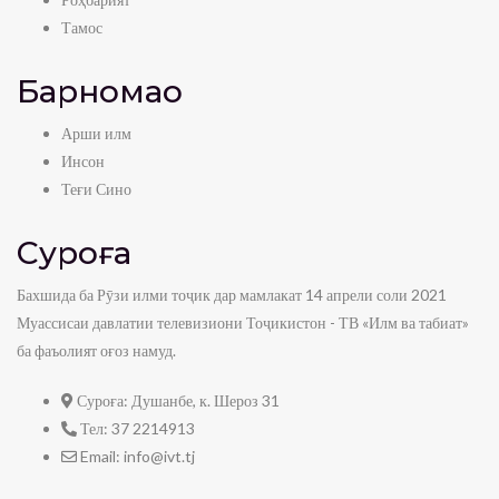
Тамос
Барномаҳо
Арши илм
Инсон
Теғи Сино
Суроға
Бахшида ба Рӯзи илми тоҷик дар мамлакат 14 апрели соли 2021
Муассисаи давлатии телевизиони Тоҷикистон - ТВ «Илм ва табиат»
ба фаъолият оғоз намуд.
Суроға:
Душанбе, к. Шероз 31
Тел:
37 2214913
Email:
info@ivt.tj