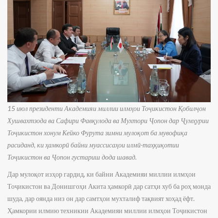
15 июл президенти Академияи миллии илмҳои Тоҷикистон Қобилҷон
Хушвахтзода ва Сафири Фавқулода ва Мухтори Ҷопон дар Ҷумҳурии
Тоҷикистон хонум Кейко Фурута зимни мулоқот ба мувофиқа
расиданд, ки ҳамкорӣ байни муассисаҳои илмӣ-таҳқиқотии
Тоҷикистон ва Ҷопон густариш дода шавад.
Дар мулоқот изҳор гардид, ки байни Академияи миллии илмҳои
Тоҷикистон ва Донишгоҳи Акита ҳамкорӣ дар сатҳи хуб ба роҳ монда
шуда, дар оянда низ он дар самтҳои мухталиф тақвият хоҳад ёфт.
Ҳамкории илмию техникии Академияи миллии илмҳои Тоҷикистон