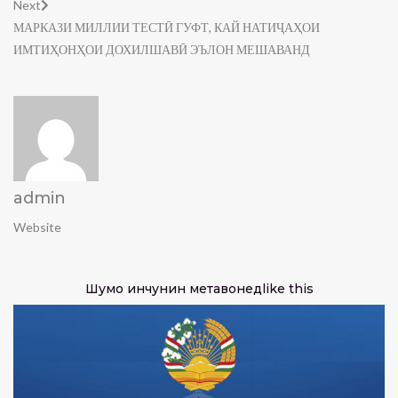
Next
МАРКАЗИ МИЛЛИИ ТЕСТӢ ГУФТ, КАЙ НАТИҶАҲОИ
ИМТИҲОНҲОИ ДОХИЛШАВӢ ЭЪЛОН МЕШАВАНД
admin
Website
Шумо инчунин метавонед
like this