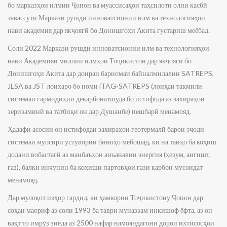
бо марказҳои илмии Ҷопон ва муассисаҳои таҳсилоти олии касбӣ
тавассути Маркази рушди инноватсионии илм ва технологияҳои
нави академия дар якҷоягӣ бо Донишгоҳи Акита густариш меёбад.
Соли 2022 Маркази рушди инноватсионии илм ва технологияҳои
нави Академияи миллии илмҳои Тоҷикистон дар якҷоягӣ бо
Донишгоҳи Акита дар доираи барномаи байналмилалии SATREPS,
JLSA ва JST лоиҳаро бо номи iTAG-SATREPS (лоиҳаи такмили
системаи гармидиҳии декарбонатшуда бо истифода аз захираҳои
зеризаминӣ ва татбиқи он дар Душанбе) пешбарӣ менамояд.
Ҳадафи асосии он истифодаи захираҳои геотермалӣ барои эҷоди
системаи муосири устувории биноҳо мебошад, ки на танҳо ба коҳиш
додани вобастагӣ аз манбаъҳои анъанавии энергия (ҳезум, ангишт,
газ), балки инчунин ба коҳиши партовҳои гази карбон мусоидат
менамояд.
Дар мулоқот изҳор гардид, ки ҳамкории Тоҷикистону Ҷопон дар
соҳаи маориф аз соли 1993 ба таври муназзам инкишоф ёфта, аз он
вақт то имрӯз зиёда аз 2500 нафар намояндагони дорои ихтисосҳои