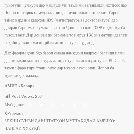
гуногуни ҷумҳурӣ дар машғулияти таълимӣ ва такмили ихтисос дар
Ҷопон иштирок намуданд. Лоиҳаи пешниҳоди стипендия барои
тайёр кардани кадрҳои JDS (магистратура ва докторантура) дар
доираи барномаи кумаки грантии Ҷопон аз соли 2009 саҳми мусбат
гузоштааст. Дар доираи ин барнома то имрӯз 136 хизматчии давлатӣ
соҳиби унвони магистрӣ ва аспирантура шудаанд.
Дар фарҷом ҷонибҳо барои омода намудани кадрҳои баланди илмӣ
дар зинаҳои магистратура, аспирантура ва докторантураи PhD ва ба
таҳсил фаро гирифтани онҳо дар муассисаҳои олии Ҷопон ба
мувофиқа омаданд.
АМИТ «Ховар»
Post Views:
257
Мубодила:
Previous
ЗЕҲНИ СУНЪӢ ДАР ШТАТҲОИ МУТТАҲИДАИ АМРИКО:
ҶАНБАИ ҲУҚУҚӢ