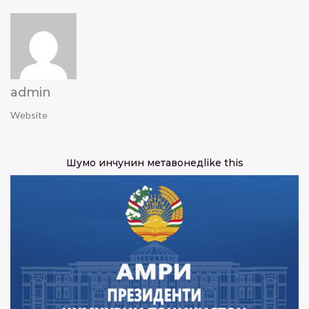
admin
Website
Шумо инчунин метавонед
like this