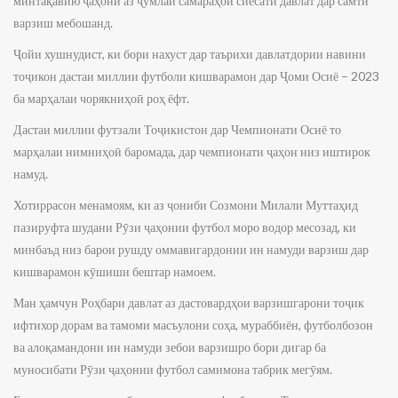
минтақавию ҷаҳонӣ аз ҷумлаи самараҳои сиёсати давлат дар самти
варзиш мебошанд.
Ҷойи хушнудист, ки бори нахуст дар таърихи давлатдории навини
тоҷикон дастаи миллии футболи кишварамон дар Ҷоми Осиё – 2023
ба марҳалаи чорякниҳоӣ роҳ ёфт.
Дастаи миллии футзали Тоҷикистон дар Чемпионати Осиё то
марҳалаи нимниҳоӣ баромада, дар чемпионати ҷаҳон низ иштирок
намуд.
Хотиррасон менамоям, ки аз ҷониби Созмони Милали Муттаҳид
пазируфта шудани Рӯзи ҷаҳонии футбол моро водор месозад, ки
минбаъд низ барои рушду оммавигардонии ин намуди варзиш дар
кишварамон кӯшиши бештар намоем.
Ман ҳамчун Роҳбари давлат аз дастовардҳои варзишгарони тоҷик
ифтихор дорам ва тамоми масъулони соҳа, мураббиён, футболбозон
ва алоқамандони ин намуди зебои варзишро бори дигар ба
муносибати Рӯзи ҷаҳонии футбол самимона табрик мегӯям.