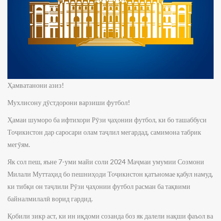
Ҳамватанони азиз!
Мухлисону дӯстдорони варзиши футбол!
Ҳамаи шуморо ба ифтихори Рӯзи ҷаҳонии футбол, ки бо ташаббуси
Тоҷикистон дар саросари олам таҷлил мегардад, самимона табрик
мегӯям.
Як сол пеш, яъне 7-уми майи соли 2024 Маҷмаи умумии Созмони
Милали Муттаҳид бо пешниҳоди Тоҷикистон қатъномае қабул намуд,
ки тибқи он таҷлили Рӯзи ҷаҳонии футбол расман ба тақвими
байналмилалӣ ворид гардид.
Қобили зикр аст, ки ин иқдоми созанда боз як далели нақши фаъол ва