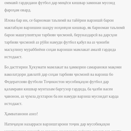
оммавӣ гардидани футбол дар миқёси кишвар заминаи мусоид
фароҳам овард.
Илова бар ин, се барномаи таълимӣ ва тайёрии варзишӣ барои
мактабҳои варзишии шаҳру ноҳияҳои кишвар, як барномаи таълимӣ
барои машғулиятҳои тарбияи ҷисмонӣ, беруназдарсӣ ва дарсҳои
тарбияи ҷисмонӣ аз рӯйи намуди футбол қабул ва аз ҷониби
масъулину мураббиёни соҳаи варзиши мамлакат амалӣ гардида
истодааст.
Бо дастгирии Ҳукумати мамлакат ва ҳамкории самараноки мақоми
ваколатдори давлатӣ дар соҳаи тарбияи ҷисмонӣ ва варзиш бо
Федератсияи футболи Тоҷикистон мусобиқаҳои футбол дар
қаламрави кишвар мунтазам баргузор гардида, ба ҷалби васеи
ҷавонон, аз ҷумла духтарон ба ин намуди варзиш мусоидат карда
истодааст.
Ҳамватанони азиз!
Натиҷаҳои назарраси варзишгарони тоҷик дар мусобиқаҳои