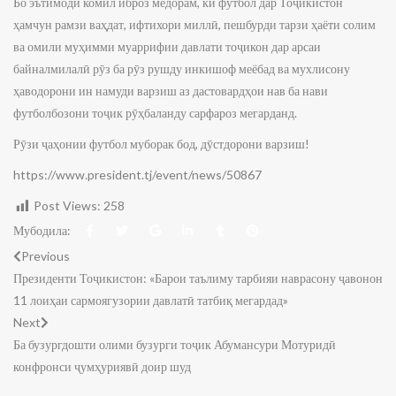
Бо эътимоди комил иброз медорам, ки футбол дар Тоҷикистон
ҳамчун рамзи ваҳдат, ифтихори миллӣ, пешбурди тарзи ҳаёти солим
ва омили муҳимми муаррифии давлати тоҷикон дар арсаи
байналмилалӣ рӯз ба рӯз рушду инкишоф меёбад ва мухлисону
ҳаводорони ин намуди варзиш аз дастовардҳои нав ба нави
футболбозони тоҷик рӯҳбаланду сарфароз мегарданд.
Рӯзи ҷаҳонии футбол муборак бод, дӯстдорони варзиш!
https://www.president.tj/event/news/50867
Post Views:
258
Мубодила:
Previous
Президенти Тоҷикистон: «Барои таълиму тарбияи наврасону ҷавонон
11 лоиҳаи сармоягузории давлатӣ татбиқ мегардад»
Next
Ба бузургдошти олими бузурги тоҷик Абумансури Мотуридӣ
конфронси ҷумҳуриявӣ доир шуд