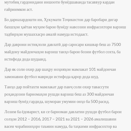
мутобиқ гардонидани иншооти бунёдшаванда тасаввур кардан
ғайриимкон аст.
Бо дарназардошти ин, Ҳукумати Тоҷикистон дар баробари дигар
бахшҳои ҳаётан муҳим барои бунёду навсозии инфрасохтори варзиш
тадбирҳои мушаххасро амалӣ намуда истодааст.
Дар даврони истиқлоли давлатӣ дар саросари кишвар беш аз 7500
майдону майдончаҳои варзиш танҳо барои бозии футбол сохта, ба
истифода дода шудаанд.
Дар як соли охир дар шаҳру ноҳияҳои мамлакат 101 майдончаи
замонавии футбол мавриди истифода қарор дода шуд.
Танҳо дар пойтахти мамлакат дар панҷ соли охир тавассути
роҳандозии барномаҳои рушди варзиш беш аз 300 майдончаи
варзиш бунёд гардида, шумораи умумии онҳо ба 500 расид.
Лозим ба ёдоварист, ки се барномаи давлатии рушди футбол барои
солҳои 2012 – 2016, 2017 – 2021 ва 2021 – 2026 амалишавии
васеи чорабиниҳоро таъмин намуда, ба таҳкими инфрасохтор ва