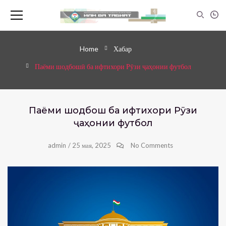
Home
Хабар
Паёми шодбошӣ ба ифтихори Рӯзи ҷаҳонии футбол
Паёми шодбошӣ ба ифтихори Рӯзи
ҷаҳонии футбол
admin
/
25 мая, 2025
No Comments