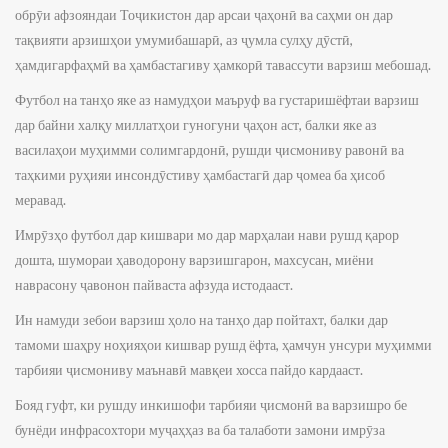
обрӯи афзояндаи Тоҷикистон дар арсаи ҷаҳонӣ ва саҳми он дар
тақвияти арзишҳои умумибашарӣ, аз ҷумла сулҳу дӯстӣ,
ҳамдигарфаҳмӣ ва ҳамбастагиву ҳамкорӣ тавассути варзиш мебошад.
Футбол на танҳо яке аз намудҳои маъруф ва густаришёфтаи варзиш
дар байни халқу миллатҳои гуногуни ҷаҳон аст, балки яке аз
василаҳои муҳимми солимгардонӣ, рушди ҷисмониву равонӣ ва
таҳкими руҳияи инсондӯстиву ҳамбастагӣ дар ҷомеа ба ҳисоб
меравад.
Имрӯзҳо футбол дар кишвари мо дар марҳалаи нави рушд қарор
дошта, шумораи ҳаводорону варзишгарон, махсусан, миёни
наврасону ҷавонон пайваста афзуда истодааст.
Ин намуди зебои варзиш ҳоло на танҳо дар пойтахт, балки дар
тамоми шаҳру ноҳияҳои кишвар рушд ёфта, ҳамчун унсури муҳимми
тарбияи ҷисмониву маънавӣ мавқеи хосса пайдо кардааст.
Бояд гуфт, ки рушду инкишофи тарбияи ҷисмонӣ ва варзишро бе
бунёди инфрасохтори муҷаҳҳаз ва ба талаботи замони имрӯза