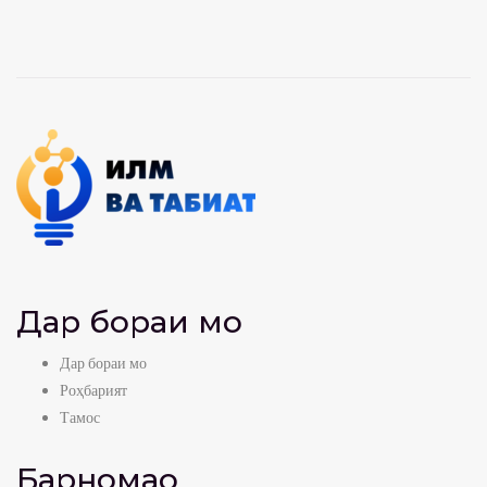
Дар бораи мо
Дар бораи мо
Роҳбарият
Тамос
Барномаҳо