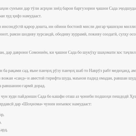
еаҳои сунъии дар тӯли асрҳои зиёд барои баргузории ҷашни Сада эҷодшуд
аи худ ҳифз намудааст.
ои инсондӯстӣ қарор дошта, ин ойини бостонӣ мисли дигар ҷашнҳои милл
оинот, рамзи шодиву хурсандӣ, ободиву хуррамӣ, покиву озодагӣ, сулҳу о
ан, дар даврони Сомониён, ки ҷашни Сада бо шукӯҳу шаҳомати хос таҷлил
ба рақами сад, яъне панҷоҳ рӯзу панҷоҳ шаб то Наврӯз рабт медиҳанд, ам
 вожаи «санд»-и авестоӣ гирифта шуда, маънои падид омадан, равшан шуд
а равшанию гармӣ дорад.
, чун худи пайдоиши Сада бо кашфи оташ аз ҷониби подшоҳи пешдодӣ Ҳуш
рдавсӣ дар «Шоҳнома» чунин инъикос намудааст:
ор,
,
ард,