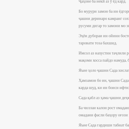
Ҷаҳоне ба некӣ аз ӯ ёд кард.
Бо мурури замон ба ин ёдго
ҷашни деринаро камранг сохт
русуми дигар то замони мо з
Эҳёи дубораи ин ойини бост
таровати тоза бахшид.
Имсол аз нахустин таҷлили 
мақоми хосса пайдо намуда, 
Яъне ҳоло ҷашни Сада хислат
Ҳамзамон бо ин, ҷашни Сад
карда шуд, ки ин боиси ифти
Сада қабл аз ҳама ҷашни деҳ
Ба чиллаи калон рост омадан
омадани фасли баҳору оғози
Яъне Сада гардиши табиат ба