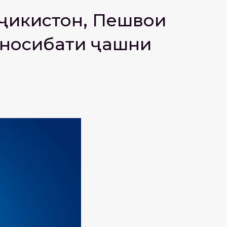
ҷикистон, Пешвои
уносибати ҷашни