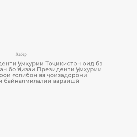
Хабар
енти Ҷумҳурии Тоҷикистон оид ба
М
н бо Ҷоизаи Президенти Ҷумҳурии
Тоҷики
рои ғолибон ва ҷоизадорони
и байналмилалии варзишӣ