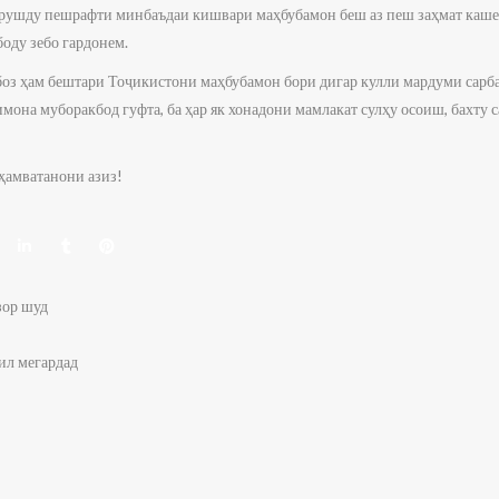
и рушду пешрафти минбаъдаи кишвари маҳбубамон беш аз пеш заҳмат каше
оду зебо гардонем.
боз ҳам бештари Тоҷикистони маҳбубамон бори дигар кулли мардуми сарб
она муборакбод гуфта, ба ҳар як хонадони мамлакат сулҳу осоиш, бахту с
ҳамватанони азиз!
зор шуд
ил мегардад