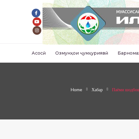
Асосӣ
Озмунҳои ҷумҳуриявӣ
Барнома
Home
Хабар
Паёми шодбош