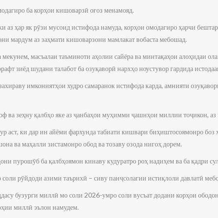
модагиро ба корҳои кишоварзӣ оғоз менамояд.
 ки аз ҳар як рӯзи мусоид истифода намуда, корҳои омодагиро ҳарчи бешта
хони мардум аз заҳмати кишоварзони мамлакат вобаста мебошад.
мекунем, масъалаи таъминоти аҳолии сайёра ва минтақаҳои алоҳидаи олам
орафт зиёд шудани талабот ба озуқаворӣ нархҳо ноустувор гардида истодаа
 захираву имкониятҳои худро самаранок истифода карда, амнияти озуқаво
ф ва зеҳну қалбҳо яке аз ҷанбаҳои муҳимми ҷашнҳои миллии тоҷикон, аз 
рур аст, ки дар ин айёми фархунда табиати кишвари биҳиштосоямонро боз ҳ
шона ва маҳалли зистамонро обод ва тозаву озода нигоҳ дорем.
ҳони пурошӯб ба қалбҳоямон кинаву кудуратро роҳ надиҳем ва ба қадри су
 соли рӯйдоди азими таърихӣ – сиву панҷсолагии истиқлоли давлатӣ меб
дасу бузурги миллӣ мо соли 2026-умро соли вусъат додани корҳои ободон
оҳии миллӣ эълон намудем.