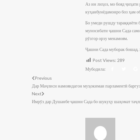
Аз ин лиҳоз, мо бояд ҷиҳат
куҳанбунёдамонро боз ҳам об
Бо умеди рушду тараққиёти 
муносибати ҷашни Сада самим
рӯзгор орзу менамоям.
Ҷашни Сада муборак бошад, 
Post Views:
289
Мубодила:
Previous
Дар Маҷлиси намояндагон муҳокимаи парламентӣ баргу
Next
Имрӯз дар Душанбе ҷашни Сада бо шукуҳу шаҳомат таҷл