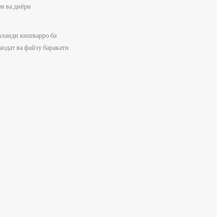
м ва диёри
аланди кишварро ба
аодат ва файзу баракати