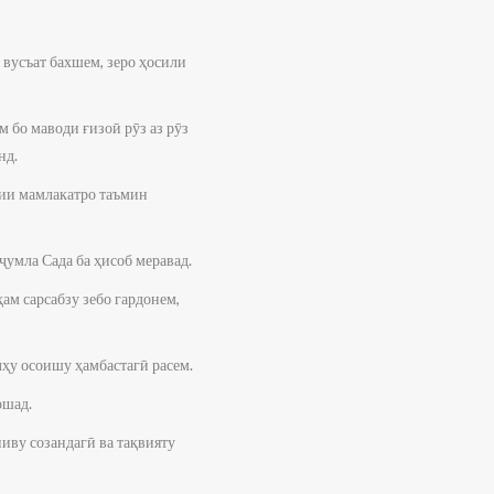
р вусъат бахшем, зеро ҳосили
 бо маводи ғизоӣ рӯз аз рӯз
нд.
рии мамлакатро таъмин
ҷумла Сада ба ҳисоб меравад.
ам сарсабзу зебо гардонем,
лҳу осоишу ҳамбастагӣ расем.
ошад.
иву созандагӣ ва тақвияту