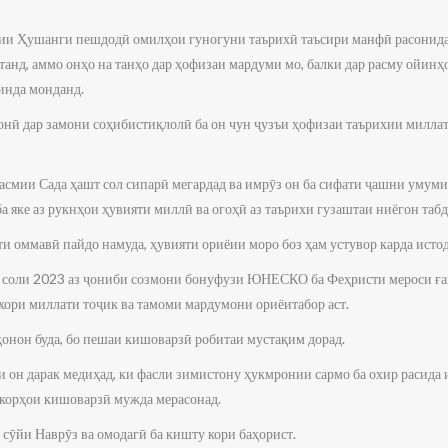
рии Ҳушанги пешдодӣ омилҳои гуногуни таърихӣ таъсири манфӣ расонида
анд, аммо онҳо на танҳо дар ҳофизаи мардуми мо, балки дар расму ойинҳ
инда монданд.
онӣ дар замони соҳибистиқлолӣ ба он чун ҷузъи ҳофизаи таърихии миллат
расмии Сада ҳашт сол сипарӣ мегардад ва имрӯз он ба сифати ҷашни умум
ба яке аз рукнҳои ҳувияти миллӣ ва огоҳӣ аз таърихи гузаштаи ниёгон табд
и оммавӣ пайдо намуда, ҳувияти ориёии моро боз ҳам устувор карда истод
а соли 2023 аз ҷониби созмони бонуфузи ЮНЕСКО ба Феҳристи мероси ғ
хори миллати тоҷик ва тамоми мардумони ориёитабор аст.
қонон буда, бо пешаи кишоварзӣ робитаи мустақим дорад.
и он дарак медиҳад, ки фасли зимистону ҳукмронии сармо ба охир расида и
 корҳои кишоварзӣ мужда мерасонад.
 сӯйи Наврӯз ва омодагӣ ба кишту кори баҳорист.