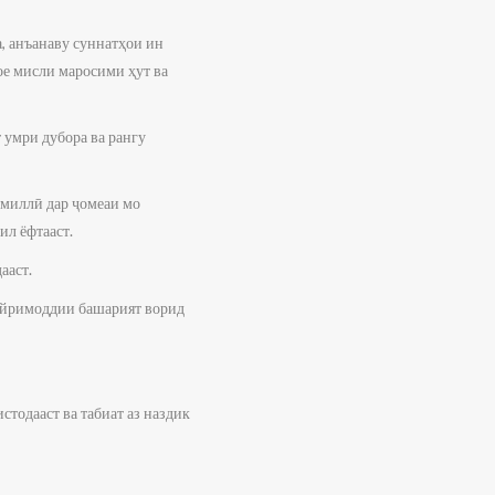
, анъанаву суннатҳои ин
ое мисли маросими ҳут ва
 умри дубора ва рангу
имиллӣ дар ҷомеаи мо
ил ёфтааст.
ааст.
айримоддии башарият ворид
стодааст ва табиат аз наздик