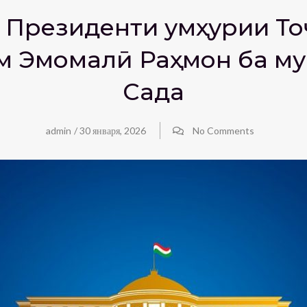
Президенти Ҷумҳурии То
м Эмомалӣ Раҳмон ба м
Сада
admin
/
30 января, 2026
No Comments