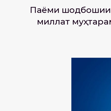
Паёми шодбошии 
миллат муҳтара