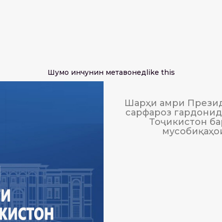
Шумо инчунин метавонед
like this
Шарҳи амри Презид
сарфароз гардонида
Тоҷикистон ба
мусобиқаҳо