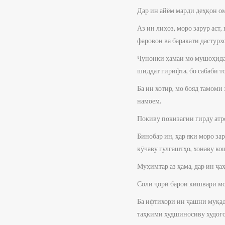
Дар ин айём марди деҳқон о
Аз ин лиҳоз, моро зарур аст,
фаровон ва баракати дастур
Чунонки ҳамаи мо мушоҳида 
шиддат гирифта, бо сабаби т
Ба ин хотир, мо бояд тамоми
намоем.
Покиву покизагии гирду атро
Бинобар ин, ҳар яки моро за
кӯчаву гулгаштҳо, хонаву ко
Муҳимтар аз ҳама, дар ин ҷа
Соли ҷорӣ барои кишвари мо
Ба ифтихори ин ҷашни муқад
таҳкими худшиносиву худог