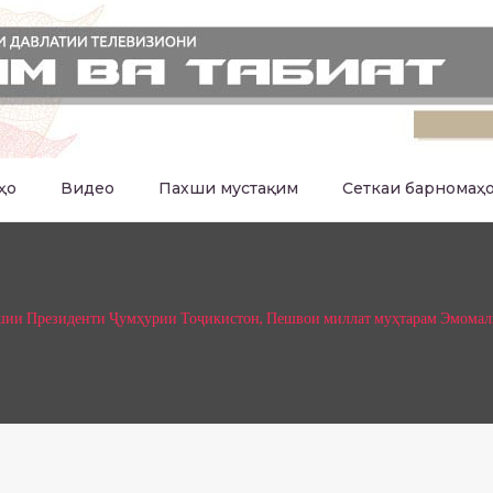
ҳо
Видео
Пахши мустақим
Сеткаи барномаҳ
ии Президенти Ҷумҳурии Тоҷикистон, Пешвои миллат муҳтарам Эмомалӣ