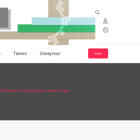
о
Тамос
Озмунҳо
Live
 Раҳмон ба муносибати ҷашни Сада