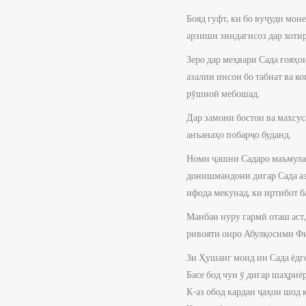
Бояд гуфт, ки бо вуҷуди мон
арзиши зиндагисоз дар хотир
Зеро дар меҳвари Сада ғояҳ
азалии инсон бо табиат ва к
рӯшноӣ мебошад.
Дар замони бостон ва махсус
анъанаҳо побарҷо буданд.
Номи ҷашни Садаро маъмулан 
донишмандони дигар Сада аз
ифода мекунад, ки иртибот б
Манбаи нуру гармӣ оташ аст
ривояти онро Абулқосими Фи
Зи Ҳушанг монд ин Сада ёдг
Басе бод чун ӯ дигар шаҳриёр
К-аз обод кардан ҷаҳон шод к