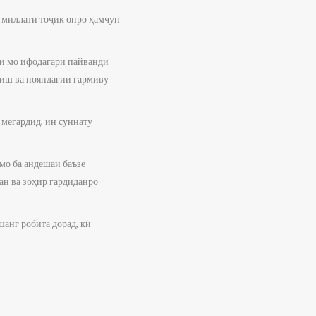
а миллати тоҷик онро ҳамчун
ии мо ифодагари пайванди
соиш ва пояндагии гармиву
 мегардид, ин суннату
мо ба андешаи баъзе
ан ва зоҳир гардиданро
анг робита дорад, ки