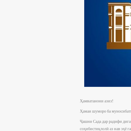
Ҳамватанони азиз!
Ҳамаи шуморо ба муносибати
Ҷашни Сада дар радифи дига
соҳибистиқлолӣ аз нав эҳё г