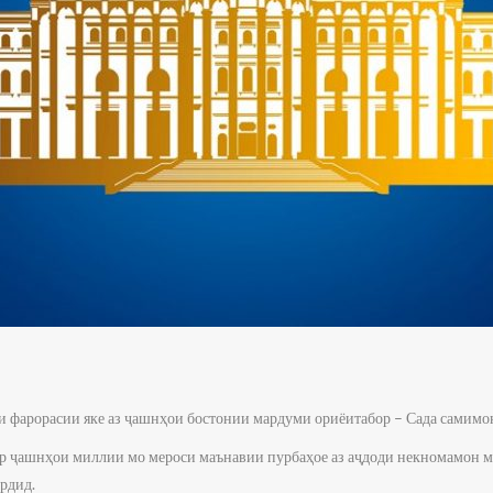
 фарорасии яке аз ҷашнҳои бостонии мардуми ориёитабор – Сада самимон
р ҷашнҳои миллии мо мероси маънавии пурбаҳое аз аҷдоди некномамон м
ардид.