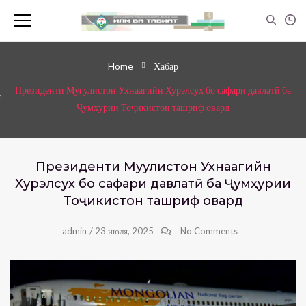
Home
Хабар
Президенти Муғулистон Ухнаагийн Хурэлсух бо сафари давлатӣ ба
Ҷумҳурии Тоҷикистон ташриф овард
Президенти Муғулистон Ухнаагийн
Хурэлсух бо сафари давлатӣ ба Ҷумҳурии
Тоҷикистон ташриф овард
admin
/
23 июля, 2025
No Comments