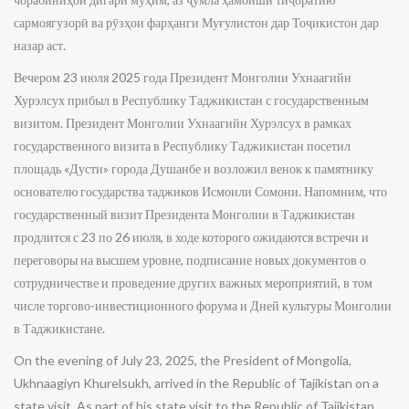
сармоягузорӣ ва рӯзҳои фарҳанги Муғулистон дар Тоҷикистон дар
назар аст.
Вечером 23 июля 2025 года Президент Монголии Ухнаагийн
Хурэлсух прибыл в Республику Таджикистан с государственным
визитом. Президент Монголии Ухнаагийн Хурэлсух в рамках
государственного визита в Республику Таджикистан посетил
площадь «Дусти» города Душанбе и возложил венок к памятнику
основателю государства таджиков Исмоили Сомони. Напомним, что
государственный визит Президента Монголии в Таджикистан
продлится с 23 по 26 июля, в ходе которого ожидаются встречи и
переговоры на высшем уровне, подписание новых документов о
сотрудничестве и проведение других важных мероприятий, в том
числе торгово-инвестиционного форума и Дней культуры Монголии
в Таджикистане.
On the evening of July 23, 2025, the President of Mongolia,
Ukhnaagiyn Khurelsukh, arrived in the Republic of Tajikistan on a
state visit. As part of his state visit to the Republic of Tajikistan,