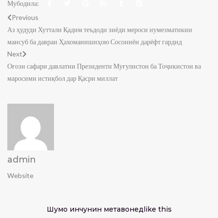
Мубодила:
Previous
Аз ҳудуди Хуттали Қадим теъдоди зиёди мероси нумезматикии
мансуб ба давраи Ҳахоманишиҳою Сосониён дарёфт гардид
Next
Оғози сафари давлатии Президенти Муғулистон ба Тоҷикистон ва
маросими истиқбол дар Қасри миллат
admin
Website
Шумо инчунин метавонед
like this