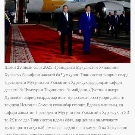
Шоми 23 июли соли 2025 Президенти Муғулистон Ухнаагийн
Хурэлсух бо сафари давлатӣ ба Ҷумҳурии Тоҷикистон ташриф овард.
Президенти Муғулистон Ухнаагийн Хурэлсух дар доираи сафари
давлатӣ ба Ҷумҳурии Тоҷикистон ба майдони «Дӯстӣ»-и шаҳри
Душанбе ташриф оварда, дар пояи муҷассамаи асосгузори давлати
тоҷикон Исмоили Сомонӣ гулчанбар гузошт. Ёдовар мешавем, ки
сафари давлатии Президенти Муғулистон Ухнаагийн Хурэлсух аз 23
то 26 июл дар Тоҷикистон идома ёфта, дар доираи он мулоқоту
музокироти сатҳи олӣ, имзои санадҳои нави ҳамкорӣ ва баргузории
чорабиниҳои дигари муҳим, аз ҷумла ҳамоиши тиҷоратию