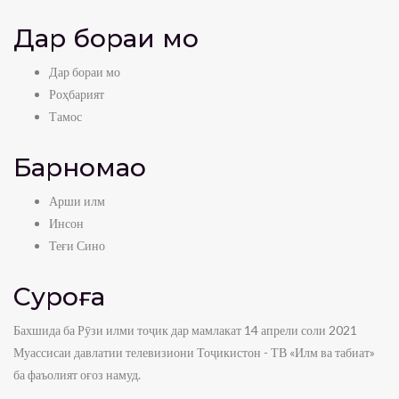
Дар бораи мо
Дар бораи мо
Роҳбарият
Тамос
Барномаҳо
Арши илм
Инсон
Теғи Сино
Суроға
Бахшида ба Рӯзи илми тоҷик дар мамлакат 14 апрели соли 2021
Муассисаи давлатии телевизиони Тоҷикистон - ТВ «Илм ва табиат»
ба фаъолият оғоз намуд.