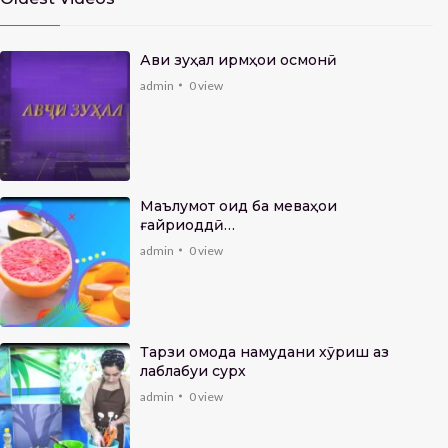
Авҷи зуҳал ҷирмҳои осмонӣ
admin
0
view
Маълумот оид ба меваҳои
ғайриоддӣ…
admin
0
view
Тарзи омода намудани хӯриш аз
лаблабуи сурх
admin
0
view