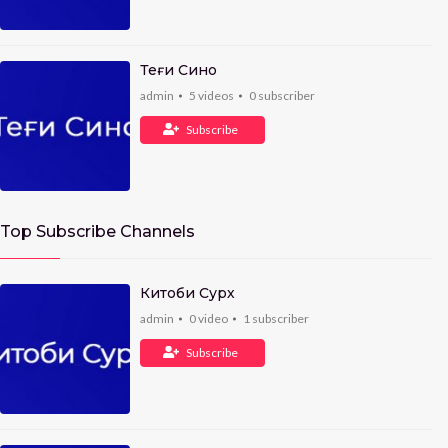
Теғи Сино
admin
5
videos
0
subscriber
Subscribe
Top Subscribe Channels
Китоби Сурх
admin
0
video
1
subscriber
Subscribe