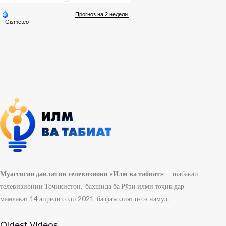
Муассисаи давлатии телевизиони «Илм ва табиат»
— шабакаи
телевизионии Тоҷикистон, бахшида ба Рӯзи илми тоҷик дар
мамлакат 14 апрели соли 2021 ба фаъолият оғоз намуд.
Oldest Videos