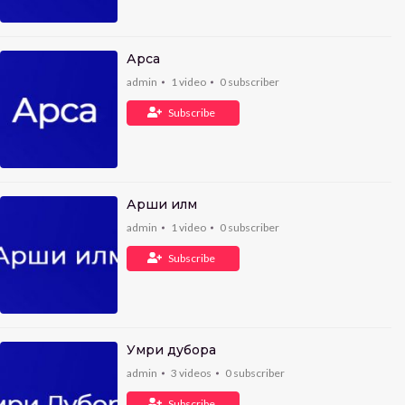
Арса
admin
1
video
0
subscriber
Subscribe
Арши илм
admin
1
video
0
subscriber
Subscribe
Умри дубора
admin
3
videos
0
subscriber
Subscribe