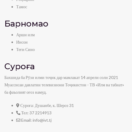
Тамос
Барномаҳо
Арши илм
Инсон
Теғи Сино
Суроға
Бахшида ба Рӯзи илми тоҷик дар мамлакат 14 апрели соли 2021
Муассисаи давлатии телевизиони Тоҷикистон - ТВ «Илм ва табиат»
ба фаъолият оғоз намуд.
Суроға:
Душанбе, к. Шероз 31
Тел:
37 2214913
Email:
info@ivt.tj