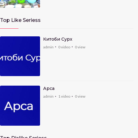
Top Like Seriess
Китоби Сурх
admin
0
video
0
view
Арса
admin
1
video
0
view