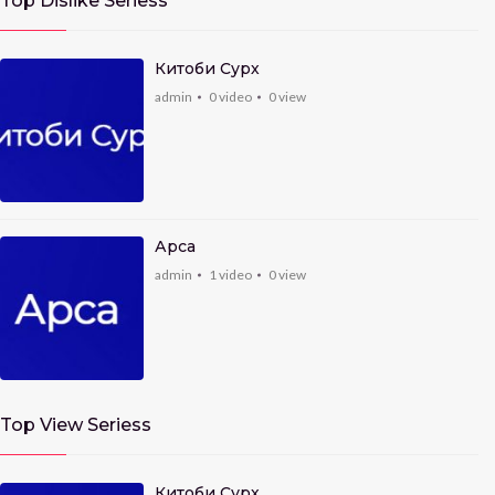
Top Dislike Seriess
Китоби Сурх
admin
0
video
0
view
Арса
admin
1
video
0
view
Top View Seriess
Китоби Сурх