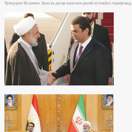
Ҷумҳурии Исломии Эрон ва дигар шахсони расмӣ истиқбол гирифтанд.