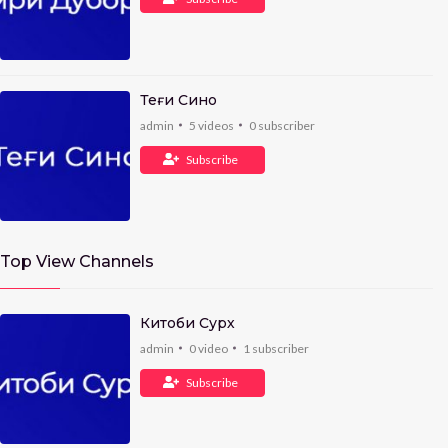
Теғи Сино
admin
5
videos
0
subscriber
Subscribe
Top View Channels
Китоби Сурх
admin
0
video
1
subscriber
Subscribe