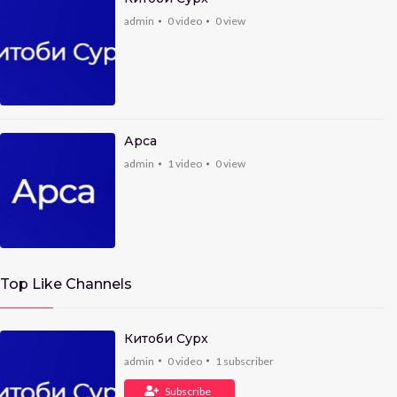
admin
0
video
0
view
Арса
admin
1
video
0
view
Top Like Channels
Китоби Сурх
admin
0
video
1
subscriber
Subscribe