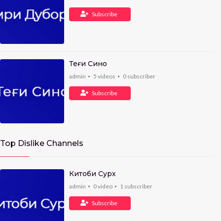
Subscribe
Теғи Сино
admin
5
videos
0
subscriber
Subscribe
Top Dislike Channels
Китоби Сурх
admin
0
video
1
subscriber
Subscribe