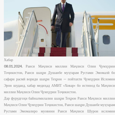
Хабар
08.01.2024.
Раиси Маҷлиси миллии Маҷлиси Олии Ҷумҳури
Тоҷикистон, Раиси шаҳри Душанбе муҳтарам Рустами Эмомалӣ бо
сафари расмӣ вориди шаҳри Теҳрон — пойтахти Ҷумҳурии Исломии
Эрон шуданд, хабар медиҳад АМИТ «Ховар» бо истинод ба Маҷлиси
миллии Маҷлиси Олии Ҷумҳурии Тоҷикистон.
Дар фурудгоҳи байналмилалии шаҳри Теҳрон Раиси Маҷлиси миллии
Маҷлиси Олии Ҷумҳурии Тоҷикистон, Раиси шаҳри Душанбе муҳтарам
Рустами Эмомалиро муовини Раиси Маҷлиси Шурои исломии