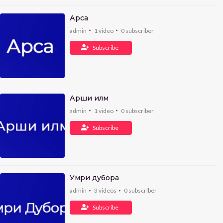
Арса
admin
1
video
0
subscriber
Subscribe
Арши илм
admin
1
video
0
subscriber
Subscribe
Умри дубора
admin
3
videos
0
subscriber
Subscribe