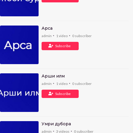
Арса
admin
1
video
0
subscriber
Subscribe
Арши илм
admin
1
video
0
subscriber
Subscribe
Умри дубора
admin
3
videos
0
subscriber