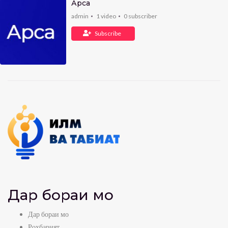
Арса
admin
1
video
0
subscriber
Subscribe
Дар бораи мо
Дар бораи мо
Роҳбарият