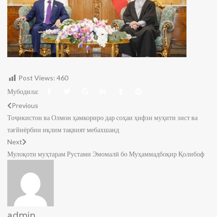
Post Views:
460
Мубодила:
Previous
Тоҷикистон ва Олмон ҳамкориро дар соҳаи ҳифзи муҳити зист ва
тағйиёрбии иқлим тақвият мебахшанд
Next
Мулоқоти муҳтарам Рустами Эмомалӣ бо Муҳаммадбоқир Қолибоф
admin