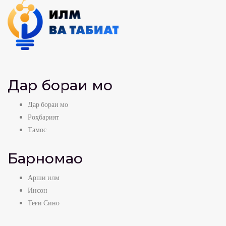
Дар бораи мо
Дар бораи мо
Роҳбарият
Тамос
Барномаҳо
Арши илм
Инсон
Теғи Сино