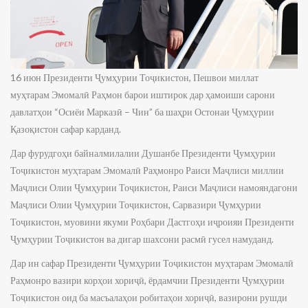
16 июн Президенти Ҷумҳурии Тоҷикистон, Пешвои миллат
муҳтарам Эмомалӣ Раҳмон барои иштирок дар ҳамоиши сарони
давлатҳои “Осиёи Марказӣ – Чин” ба шаҳри Остонаи Ҷумҳурии
Қазоқистон сафар карданд.
Дар фурудгоҳи байналмилалии Душанбе Президенти Ҷумҳурии
Тоҷикистон муҳтарам Эмомалӣ Раҳмонро Раиси Маҷлиси миллии
Маҷлиси Олии Ҷумҳурии Тоҷикистон, Раиси Маҷлиси намояндагони
Маҷлиси Олии Ҷумҳурии Тоҷикистон, Сарвазири Ҷумҳурии
Тоҷикистон, муовини якуми Роҳбари Дастгоҳи иҷроияи Президенти
Ҷумҳурии Тоҷикистон ва дигар шахсони расмӣ гусел намуданд.
Дар ин сафар Президенти Ҷумҳурии Тоҷикистон муҳтарам Эмомалӣ
Раҳмонро вазири корҳои хориҷӣ, ёрдамчии Президенти Ҷумҳурии
Тоҷикистон оид ба масъалаҳои робитаҳои хориҷӣ, вазирони рушди