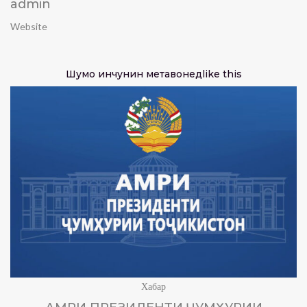
admin
Website
Шумо инчунин метавонед
like this
Хабар