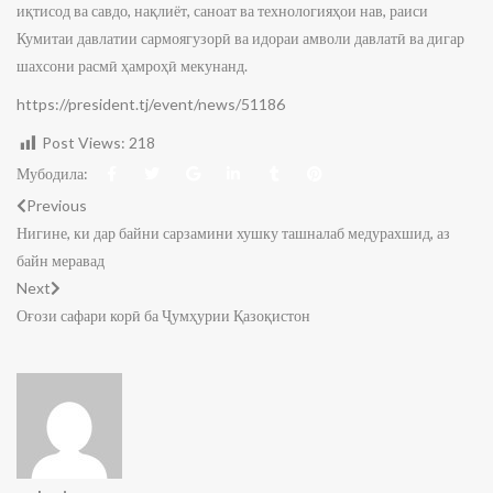
иқтисод ва савдо, нақлиёт, саноат ва технологияҳои нав, раиси
Кумитаи давлатии сармоягузорӣ ва идораи амволи давлатӣ ва дигар
шахсони расмӣ ҳамроҳӣ мекунанд.
https://president.tj/event/news/51186
Post Views:
218
Мубодила:
Previous
Нигине, ки дар байни сарзамини хушку ташналаб медурахшид, аз
байн меравад
Next
Оғози сафари корӣ ба Ҷумҳурии Қазоқистон