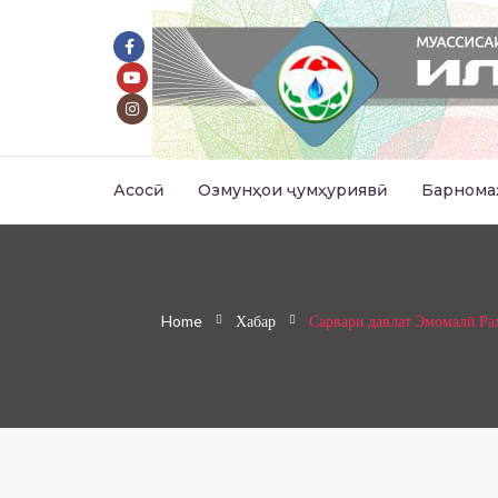
Асосӣ
Озмунҳои ҷумҳуриявӣ
Барнома
Home
Хабар
Сарвари давлат Эмомалӣ Ра