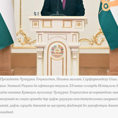
 Президенти Ҷумҳурии Тоҷикистон, Пешвои миллат, Сарфармондеҳи Олии 
рам Эмомалӣ Раҳмон ба ифтихори таҷлили 33-юмин солгарди Истиқлоли 
чиёни низомии Қувваҳои мусаллаҳи Ҷумҳурии Тоҷикистон ва кормандони ма
амунавӣ ва саҳми арзанда дар ҳифзи ҳуқуқҳои конститутсионии шаҳрванд
ятӣ, ҳифзи сарҳади давлатӣ ва ҷасорату фидокорӣ бо мукофотҳои давла
дониданд.