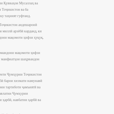
ни Қувваҳои Мусаллаҳ ва
 Тоҷикистон ва ба
ку таҳният гуфтанд.
р Тоҷикистон андешаронӣ
ти миллӣ арзёбӣ карданд, ки
дони мақомоти ҳифзи ҳуқуқ,
кормандони мақомоти ҳифзи
қу манфиатҳои шаҳрвандон
денти Ҷумҳурии Тоҷикистон
рбӣ барои хизмати намунавӣ
рии тартиботи ҷамъиятӣ ва
давлатии Ҷумҳурии
и ҳарбӣ, навбатии ҳарбӣ ва