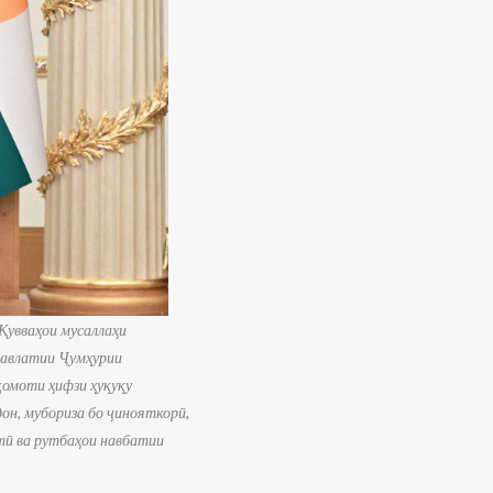
Қувваҳои мусаллаҳи
давлатии Ҷумҳурии
қомоти ҳифзи ҳуқуқу
он, мубориза бо ҷинояткорӣ,
тӣ ва рутбаҳои навбатии