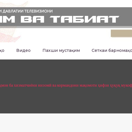
ҳо
Видео
Пахши мустақим
Сеткаи барномаҳ
ҳмон ба хизматчиёни низомӣ ва кормандони мақомоти ҳифзи ҳуқуқ мукофо