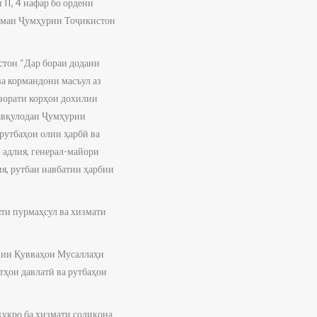
II, 4 нафар бо ордени
рномаи Ҷумҳурии Тоҷикистон
тон “Дар бораи додани
ва кормандони масъул аз
зорати корҳои дохилии
авқулодаи Ҷумҳурии
рутбаҳои олии ҳарбӣ ва
 адлия, генерал-майори
ия, рутбаи навбатии ҳарбии
ти пурмаҳсул ва хизмати
лии Қувваҳои Мусаллаҳи
ҳои давлатӣ ва рутбаҳои
уқро ба хизмати содиқона