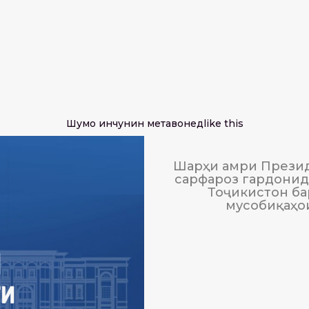
Шумо инчунин метавонед
like this
Шарҳи амри Презид
сарфароз гардонида
Тоҷикистон ба
мусобиқаҳо