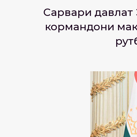
Сарвари давлат 
кормандони мақо
рут