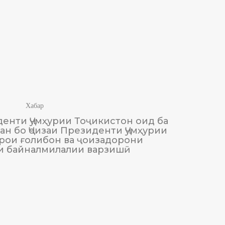
Хабар
енти Ҷумҳурии Тоҷикистон оид ба
М
н бо Ҷоизаи Президенти Ҷумҳурии
Тоҷики
рои ғолибон ва ҷоизадорони
и байналмилалии варзишӣ