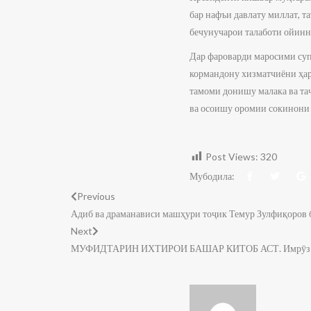
бар нафъи давлату миллат, т
бечунучарои талаботи ойинн
Дар фароварди маросими су
кормандону хизматчиёни ҳар
тамоми донишу малака ва таҷ
ва осоишу оромии сокинони 
Post Views:
320
Мубодила:
Previous
Адиб ва драманависи машҳури тоҷик Темур Зулфиқоров 
Next
МУФИДТАРИН ИХТИРОИ БАШАР КИТОБ АСТ. Имрӯз дар 