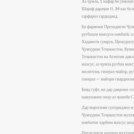
Аз ҷумла, 1 нафар бо унвони
Шараф дараҷаи II, 34 кас бо
сарфароз гардиданд.
Бо фармони Президенти Ҷум
рутбаҳои махсуси навбатӣ, о
Хадамоти гумрук, Прокурат
Ҷумҳурии Тоҷикистон, Куми
Тоҷикистон ва Агентии давл
махсус, аз ҷумла рутбаи мах
милитсия, генерал-майор, ру
генерал — майори гвардия ва
Бояд гуфт, ки дар даврони 
намунавии онҳо аз ҷониби С
Дар маросими супоридани м
Ҷумҳурии Тоҷикистон муҳтар
навбатии ҳарбию махсус шо
Президенти кишвар муҳтара