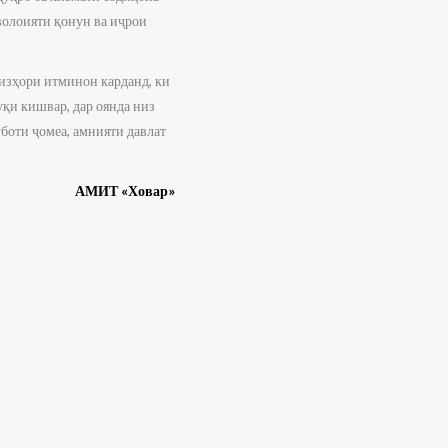
волоияти қонун ва иҷрои
изҳори итминон карданд, ки
қи кишвар, дар оянда низ
боти ҷомеа, амнияти давлат
АМИТ «Ховар»