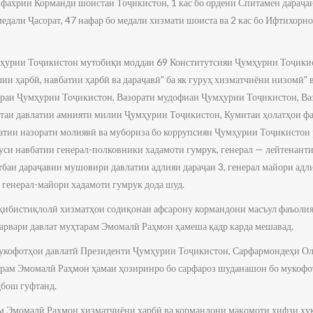
 фахрии Корманди шоистаи Тоҷикистон, 1 кас бо ордени Спитамен дараҷаи 
 медали Ҷасорат, 47 нафар бо медали хизмати шоиста ва 2 кас бо Ифтихо
ҳурии Тоҷикистон мутобиқи моддаи 69 Конститутсияи Ҷумҳурии Тоҷикис
лии ҳарбӣ, навбатии ҳарбӣ ва дараҷавӣ” ба як гуруҳ хизматчиёни низомӣ” 
ураи Ҷумҳурии Тоҷикистон, Вазорати мудофиаи Ҷумҳурии Тоҷикистон, Ва
таи давлатии амнияти милии Ҷумҳурии Тоҷикистон, Кумитаи ҳолатҳои ф
атии назорати молиявӣ ва мубориза бо коррупсияи Ҷумҳурии Тоҷикистон 
суси навбатии генерал-полковники хадамоти гумрук, генерал — лейтенанти
тбаи дараҷавии мушовири давлатии адлияи дараҷаи 3, генерал майори адл
 генерал-майори хадамоти гумрук дода шуд.
соҳибистиқлолӣ хизматҳои содиқонаи афсарону кормандони масъул фаъолия
арвари давлат муҳтарам Эмомалӣ Раҳмон ҳамеша қадр карда мешавад.
укофотҳои давлатӣ Президенти Ҷумҳурии Тоҷикистон, Сарфармондеҳи О
ам Эмомалӣ Раҳмон ҳамаи ҳозиринро бо сарфароз шуданашон бо мукофот
дбош гуфтанд.
м Эмомалӣ Раҳмон хизматчиёни ҳарбӣ ва кормандони мақомоти ҳифзи ҳуқ