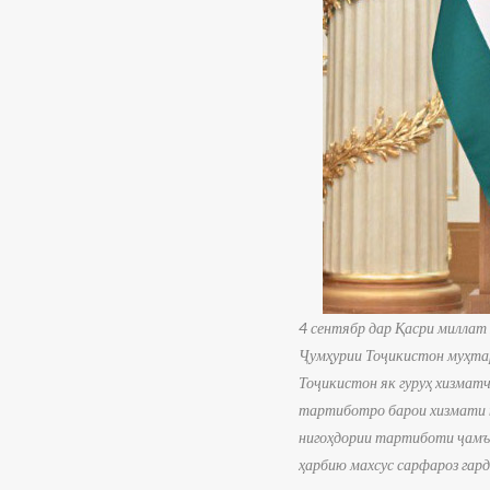
4 сентябр дар Қасри миллат
Ҷумҳурии Тоҷикистон муҳта
Тоҷикистон як гуруҳ хизмат
тартиботро барои хизмати н
нигоҳдории тартиботи ҷамъи
ҳарбию махсус сарфароз гар