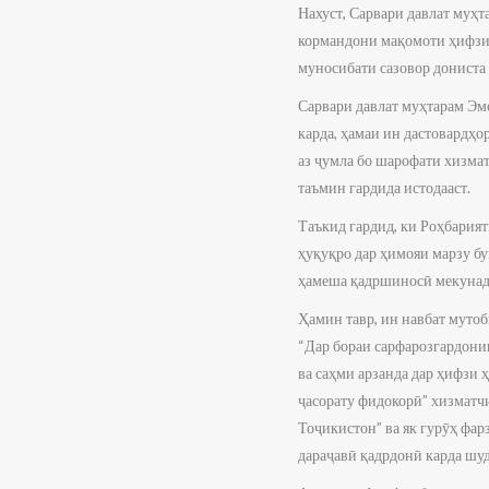
Нахуст, Сарвари давлат муҳ
кормандони мақомоти ҳифзи
муносибати сазовор дониста
Сарвари давлат муҳтарам Эм
карда, ҳамаи ин дастовардҳо
аз ҷумла бо шарофати хизма
таъмин гардида истодааст.
Таъкид гардид, ки Роҳбария
ҳуқуқро дар ҳимояи марзу б
ҳамеша қадршиносӣ мекунад
Ҳамин тавр, ин навбат мут
“Дар бораи сарфарозгардони
ва саҳми арзанда дар ҳифзи
ҷасорату фидокорӣ” хизмат
Тоҷикистон” ва як гурӯҳ фар
дараҷавӣ қадрдонӣ карда шу