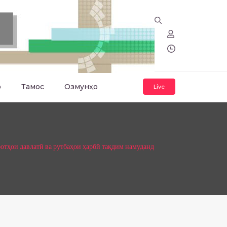
о
Тамос
Озмунҳо
Live
тҳои давлатӣ ва рутбаҳои ҳарбӣ тақдим намуданд