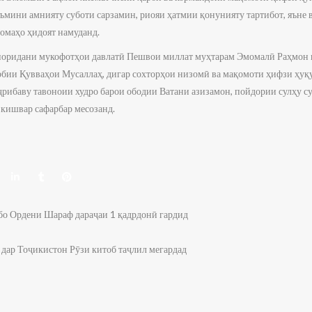
аъмини амнияту суботи сарзамин, риояи ҳатмии қонунияту тартибот, яъне 
омаҳо ҳидоят намуданд.
поридани мукофотҳои давлатӣ Пешвои миллат муҳтарам Эмомалӣ Раҳмон 
бии Қувваҳои Мусаллаҳ, дигар сохторҳои низомӣ ва мақомоти ҳифзи ҳуқу
рибаву тавоноии худро барои ободии Ватани азизамон, пойдории сулҳу су
кишвар сафарбар месозанд.
бо Ордени Шараф дараҷаи 1 қадрдонӣ гардид
Тоҷикистон Рӯзи китоб таҷлил мегардад