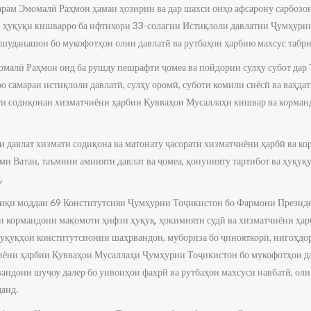
тарам Эмомалӣ Раҳмон ҳамаи ҳозирин ва дар шахси онҳо афсарону сарбозо
 ҳуқуқи кишварро ба ифтихори 33-солагии Истиқлоли давлатии Ҷумҳурии
 шуданашон бо мукофотҳои олии давлатӣ ва рутбаҳои ҳарбию махсус табри
омалӣ Раҳмон оид ба рушду пешрафти ҷомеа ва пойдории сулҳу субот да
ро самараи истиқлоли давлатӣ, сулҳу оромӣ, суботи комили сиёсӣ ва ваҳда
ти содиқонаи хизматчиёни ҳарбии Қувваҳои Мусаллаҳи кишвар ва корман
ти давлат хизмати содиқона ва матонату ҷасорати хизматчиёни ҳарбӣ ва 
уми Ватан, таъмини амнияти давлат ва ҷомеа, қонунияту тартибот ва ҳуқу
.
обиқи моддаи 69 Конститутсияи Ҷумҳурии Тоҷикистон бо Фармони Прези
и кормандони мақомоти ҳифзи ҳуқуқ, ҳокимияти судӣ ва хизматчиёни ҳа
 ҳуқуқҳои конститутсионии шаҳрвандон, мубориза бо ҷинояткорӣ, нигоҳдо
чиёни ҳарбии Қувваҳои Мусаллаҳи Ҷумҳурии Тоҷикистон бо мукофотҳои 
зандони шуҷоу далер бо унвонҳои фахрӣ ва рутбаҳои махсуси навбатӣ, оли
данд.