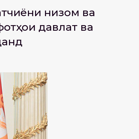
тчиёни низомӣ ва
отҳои давлатӣ ва
данд