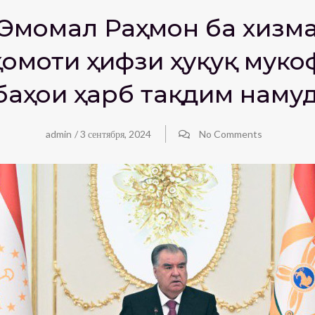
Эмомалӣ Раҳмон ба хизма
моти ҳифзи ҳуқуқ мукоф
баҳои ҳарбӣ тақдим наму
admin
/
3 сентября, 2024
No Comments