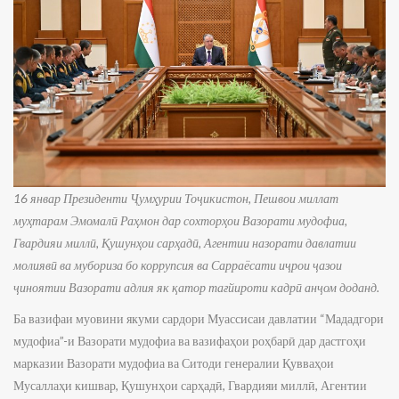
16 январ Президенти Ҷумҳурии Тоҷикистон, Пешвои миллат
муҳтарам Эмомалӣ Раҳмон дар сохторҳои Вазорати мудофиа,
Гвардияи миллӣ, Қушунҳои сарҳадӣ, Агентии назорати давлатии
молиявӣ ва мубориза бо коррупсия ва Сарраёсати иҷрои ҷазои
ҷиноятии Вазорати адлия як қатор тағйироти кадрӣ анҷом доданд.
Ба вазифаи муовини якуми сардори Муассисаи давлатии “Мададгори
мудофиа”-и Вазорати мудофиа ва вазифаҳои роҳбарӣ дар дастгоҳи
марказии Вазорати мудофиа ва Ситоди генералии Қувваҳои
Мусаллаҳи кишвар, Қушунҳои сарҳадӣ, Гвардияи миллӣ, Агентии