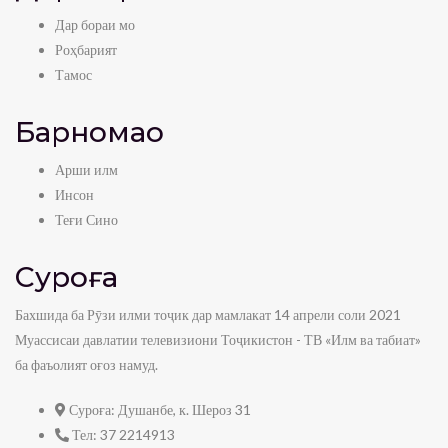
Дар бораи мо
Роҳбарият
Тамос
Барномаҳо
Арши илм
Инсон
Теғи Сино
Суроға
Бахшида ба Рӯзи илми тоҷик дар мамлакат 14 апрели соли 2021
Муассисаи давлатии телевизиони Тоҷикистон - ТВ «Илм ва табиат»
ба фаъолият оғоз намуд.
Суроға:
Душанбе, к. Шероз 31
Тел:
37 2214913