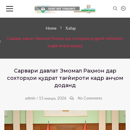
Home
Хабар
Сарвари давлат Эмомалӣ Раҳмон дар сохторҳои қудратӣ тағйироти
кадрӣ анҷом доданд
Сарвари давлат Эмомалӣ Раҳмон дар
сохторҳои қудратӣ тағйироти кадрӣ анҷом
доданд
admin
/
15 января, 2026
No Comments