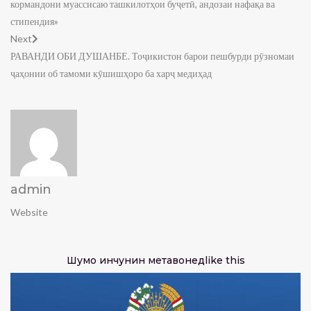
кормандони муассисаю ташкилотҳои буҷетӣ, андозаи нафақа ва
стипендия»
Next
РАВАНДИ ОБИ ДУШАНБЕ. Тоҷикистон барои пешбурди рӯзномаи
ҷаҳонии об тамоми кӯшишҳоро ба харҷ медиҳад
admin
Website
Шумо инчунин метавонед
like this