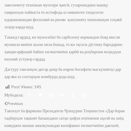
лавозимоту техникаи муосири ҷангӣ, гузаронидани машқу
тамринҳои пайваста то истифода аз имконоти таҷҳизоти
идорашавандаи фосилавӣ ва риояи қонунияту оинномаҳои соҳавӣ
зоҳир карда шуд.
Таъкид гардид, ки муносибат бо сарбозону кормандон бояд мисли
муомила миёни аъзои оила бошад, то ки эҳсоси дӯстиву бародарию
ҳамдигарфаҳмӣ байни хизматчиёни ҳарбӣ ва роҳбарони воҳидҳои
низомӣ устувор гардад.
Дастуру тавсияҳои дигар доир ба иҷрои босифати масъулиятҳо дар
ҳар яке аз сохторҳои номбурда дода шуд.
Post Views:
145
Мубодила:
Previous
Тавзеҳот ба фармони Президенти Ҷумҳурии Тоҷикистон «Дар бораи
тадбирҳои тақвият бахшидани сатҳи ҳифзи иҷтимоии аҳолӣ ва зиёд
намудани маоши амалкунандаи вазифавии хизматчиёни давлатӣ,