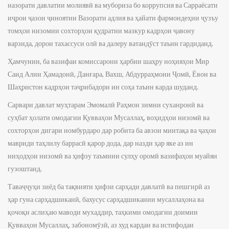
назорати давлатии молиявӣ ва мубориза бо коррупсия ва Сарраёсати
иҷрои ҷазои ҷиноятии Вазорати адлия ва ҳайати фармондеҳии ҷузъу
томҳои низомии сохторҳои қудратии мазкур кадрҳои ҷавону
варзида, дорои тахассуси олӣ ва далеру ватандӯст таъин гардиданд.
Ҳамчунин, ба вазифаи комиссарони ҳарбии шаҳру ноҳияҳои Мир
Саид Алии Ҳамадонӣ, Данғара, Вахш, Абдурраҳмони Ҷомӣ, Ёвон ва
Шаҳристон кадрҳои таҷрибадори ин соҳа таъин карда шуданд.
Сарвари давлат муҳтарам Эмомалӣ Раҳмон зимни суханронӣ ва
суҳбат ҳолати омодагии Қувваҳои Мусаллаҳ, воҳидҳои низомӣ ва
сохторҳои дигари номбурдаро дар робита ба авзои минтақа ва ҷаҳон
мавриди таҳлилу баррасӣ қарор дода, дар назди ҳар яке аз ин
ниҳодҳои низомӣ ва ҳифзу таъмини сулҳу оромӣ вазифаҳои муайян
гузоштанд.
Таваҷҷуҳи зиёд ба тақвияти ҳифзи сарҳади давлатӣ ва пешгирӣ аз
ҳар гуна сарҳадшиканӣ, бахусус сарҳадшикании мусаллаҳона ва
қочоқи аслиҳаю маводи мухаддир, таҳкими омодагии доимии
Қувваҳои Мусаллаҳ, забономӯзӣ, аз худ кардан ва истифодаи