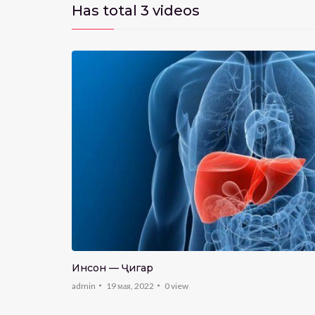
Has total
3
videos
Инсон — Ҷигар
admin
19 мая, 2022
0
view