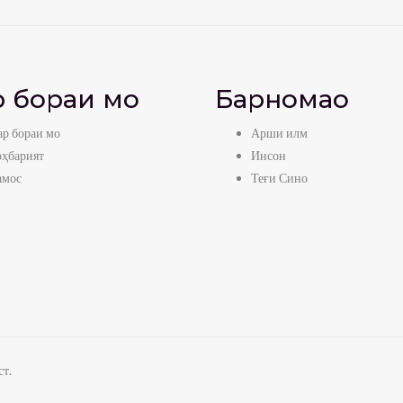
 бораи мо
Барномаҳо
р бораи мо
Арши илм
оҳбарият
Инсон
амос
Теғи Сино
т.