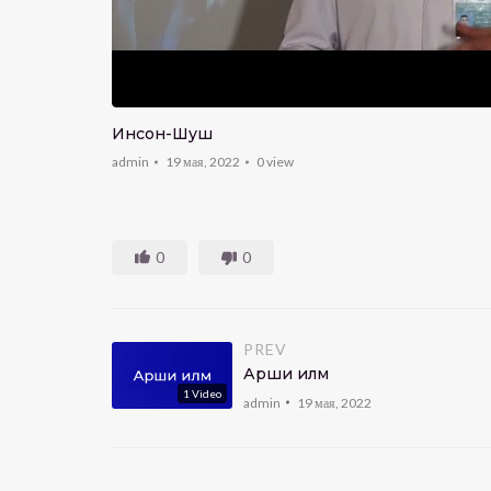
Инсон-Шуш
admin
19 мая, 2022
0
view
0
0
PREV
Арши илм
1
Video
admin
19 мая, 2022