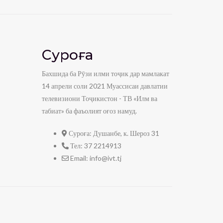
Суроға
Бахшида ба Рӯзи илми тоҷик дар мамлакат
14 апрели соли 2021 Муассисаи давлатии
телевизиони Тоҷикистон - ТВ «Илм ва
табиат» ба фаъолият оғоз намуд.
Суроға:
Душанбе, к. Шероз 31
Тел:
37 2214913
Email:
info@ivt.tj