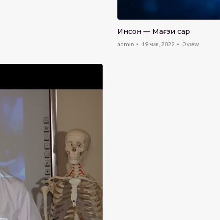
Инсон — Мағзи сар
admin
19 мая, 2022
0
view