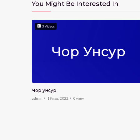
You Might Be Interested In
3
Videos
Чор унсур
admin
19 мая, 2022
0
view