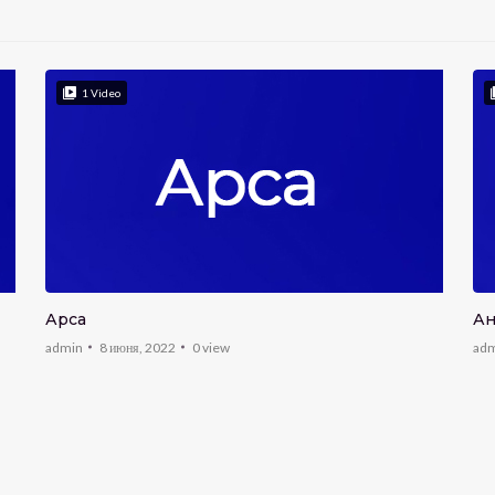
1
Video
Арса
Ан
admin
8 июня, 2022
0
view
ad