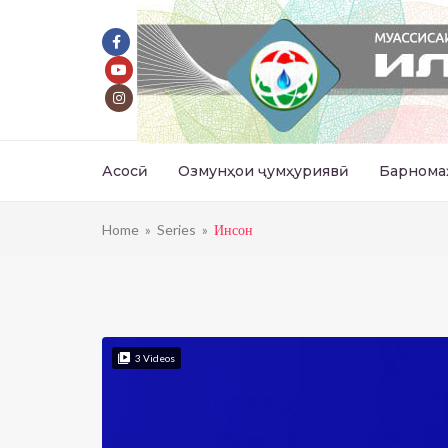
Асосӣ
Озмунҳои ҷумҳуриявӣ
Барнома
Home
»
Series
»
Инсон
3
Videos