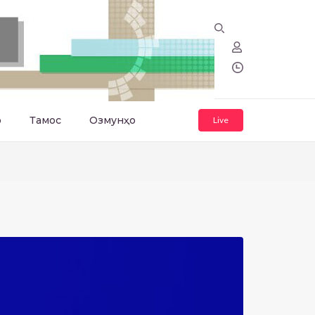
о
Тамос
Озмунҳо
Live