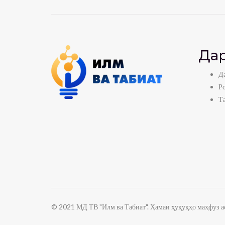
Дар
Да
Р
Т
© 2021 МД ТВ "Илм ва Табиат". Ҳамаи ҳуқуқҳо маҳфуз ас