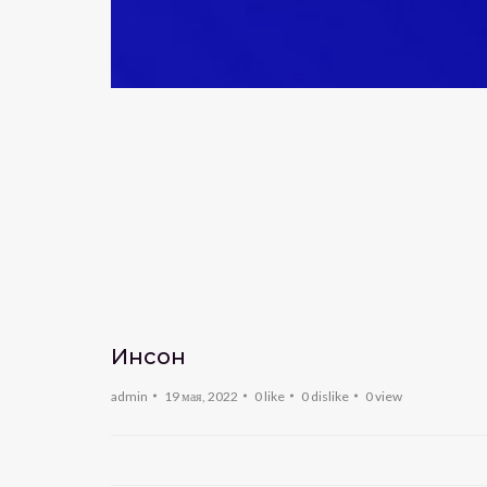
Инсон
admin
19 мая, 2022
0
like
0
dislike
0
view