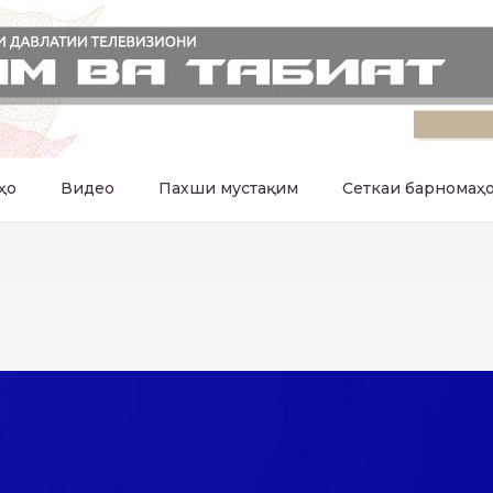
ҳо
Видео
Пахши мустақим
Сеткаи барномаҳ