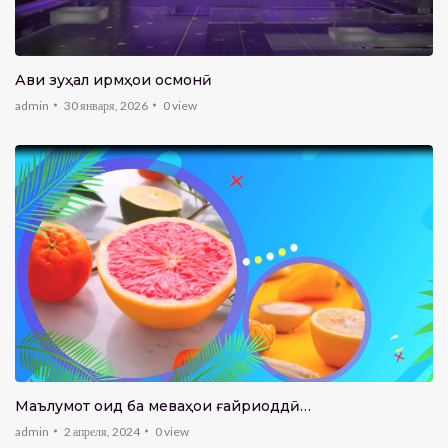
Авҷи зуҳал ҷирмҳои осмонӣ
admin
30 января, 2026
0
view
Маълумот оид ба меваҳои ғайриоддӣ…
admin
2 апреля, 2024
0
view