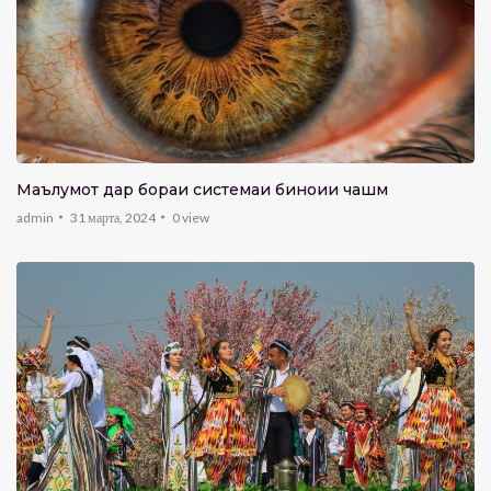
Маълумот дар бораи системаи биноии чашм
admin
31 марта, 2024
0
view