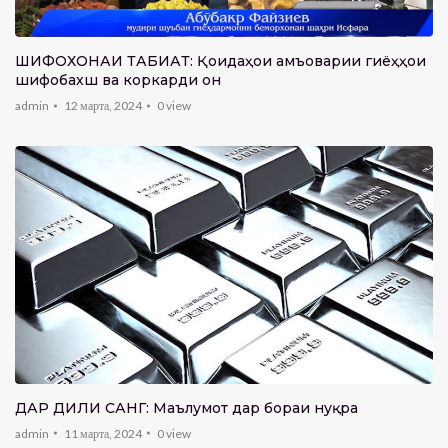
ШИФОХОНАИ ТАБИАТ: Қоидаҳои ҷамъоварии гиёҳҳои
шифобахш ва коркарди он
admin
12 марта, 2024
0
view
ДАР ДИЛИ САНГ: Маълумот дар бораи нуқра
admin
11 марта, 2024
0
view