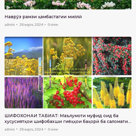
Наврӯз рамзи ҳамбастагии миллӣ
admin
28 марта, 2024
0
view
ШИФОХОНАИ ТАБИАТ: Маълумоти муфид оид ба
хусусиятҳои шифобахши гиёҳҳои баҳорӣ ба саломатии
инсон
admin
28 марта, 2024
0
view