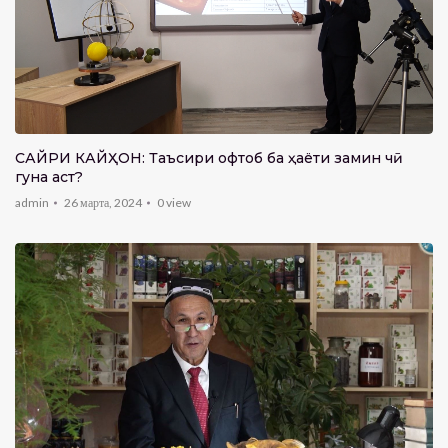
САЙРИ КАЙҲОН: Таъсири офтоб ба ҳаёти замин чӣ
гуна аст?
admin
26 марта, 2024
0
view