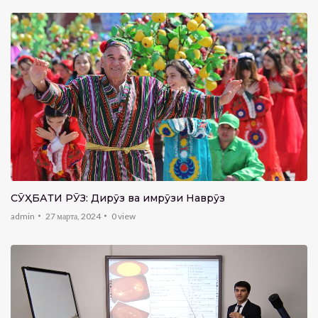
CӮҲБАТИ РӮЗ: Дирӯз ва имрӯзи Наврӯз
admin
27 марта, 2024
0
view