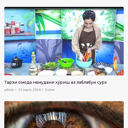
Тарзи омода намудани хӯриш аз лаблабуи сурх
admin
31 марта, 2024
0
view