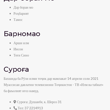
Дар бораи мо
Роҳбарият
Тамос
Барномаҳо
Арши илм
Инсон
Теғи Сино
Суроға
Бахшида ба Рӯзи илми тоҷик дар мамлакат 14 апрели соли 2021
Муассисаи давлатии телевизиони Тоҷикистон - ТВ «Илм ва табиат»
ба фаъолият оғоз намуд.
Суроға:
Душанбе, к. Шероз 31
Тел:
37 2214913